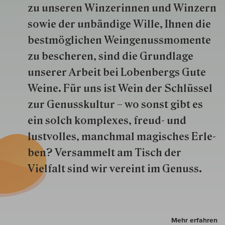
zu unseren Win­zer­innen und Win­zern
so­wie der un­bän­dige Wille, Ihnen die
best­mög­lich­en Wein­genuss­momente
zu besche­ren, sind die Grund­lage
unserer Arbeit bei Lobenbergs Gute
Weine. Für uns ist Wein der Schlüs­sel
zur Genuss­kultur – wo sonst gibt es
ein solch kom­plexes, freud- und
lustvolles, manchmal ma­gisch­es Er­le­
ben? Versammelt am Tisch der
Vielfalt sind wir ver­eint im Genuss.
Mehr erfahren