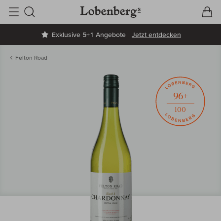
V
W
Suche
Exklusive 5+1 Angebote
Jetzt entdecken
Felton Road
96+
100