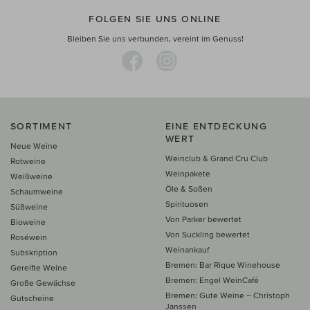
FOLGEN SIE UNS ONLINE
Bleiben Sie uns verbunden, vereint im Genuss!
SORTIMENT
EINE ENTDECKUNG
WERT
Neue Weine
Weinclub & Grand Cru Club
Rotweine
Weinpakete
Weißweine
Öle & Soßen
Schaumweine
Spirituosen
Süßweine
Von Parker bewertet
Bioweine
Von Suckling bewertet
Roséwein
Weinankauf
Subskription
Bremen: Bar Rique Winehouse
Gereifte Weine
Bremen: Engel WeinCafé
Große Gewächse
Bremen: Gute Weine – Christoph
Gutscheine
Janssen