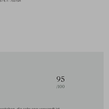
87 € /l
· 75515H
95
/100
estehen, die sehr eng verwandt ist