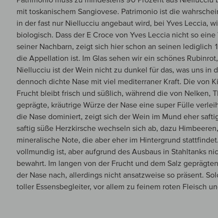
mit toskanischem Sangiovese. Patrimonio ist die wahrschein
in der fast nur Niellucciu angebaut wird, bei Yves Leccia, w
biologisch. Dass der E Croce von Yves Leccia nicht so ein
seiner Nachbarn, zeigt sich hier schon an seinen lediglich 
die Appellation ist. Im Glas sehen wir ein schönes Rubinrot
Niellucciu ist der Wein nicht zu dunkel für das, was uns in 
dennoch dichte Nase mit viel mediterraner Kraft. Die von
Frucht bleibt frisch und süßlich, während die von Nelken,
geprägte, kräutrige Würze der Nase eine super Fülle verle
die Nase dominiert, zeigt sich der Wein im Mund eher saftig
saftig süße Herzkirsche wechseln sich ab, dazu Himbeeren,
mineralische Note, die aber eher im Hintergrund stattfindet
vollmundig ist, aber aufgrund des Ausbaus in Stahltanks nich
bewahrt. Im langen von der Frucht und dem Salz geprägt
der Nase nach, allerdings nicht ansatzweise so präsent. S
toller Essensbegleiter, vor allem zu feinem roten Fleisch u