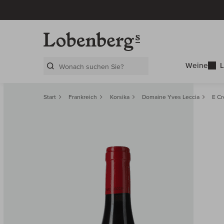
Weine
L
Search Layer
Start
Frankreich
Korsika
Domaine Yves Leccia
E C