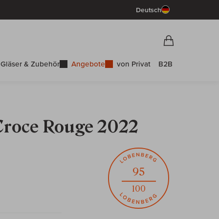
Deutsch
Vorschau War
Warenkorb
Gläser & Zubehör
Angebote
von Privat
B2B
Croce Rouge 2022
95
100