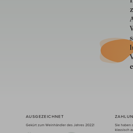
I
z
A
W
s
l
V
e
AUSGEZEICHNET
ZAHLUN
Gekürt zum Weinhändler des Jahres 2022!
Sie haben 
klassisch a