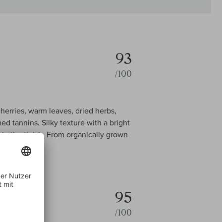
93
/100
herries, warm leaves, dried herbs,
 tannins. Silky texture with a bright
h in the finish. From organically grown
95
/100