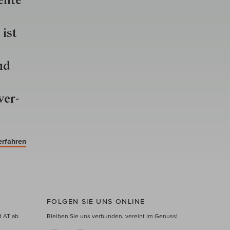
ente
 ist
nd
ver­
erfahren
FOLGEN SIE UNS ONLINE
d AT ab
Bleiben Sie uns verbunden, vereint im Genuss!