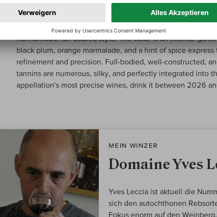
Jeb Dunnuck über:
E Croce Rouge
Aged entirely in stainless-steel vats, this pure Nielluccio 
harmonious, full-bodied style. The color is an intense garnet 
black plum, orange marmalade, and a hint of spice express
refinement and precision. Full-bodied, well-constructed, an
tannins are numerous, silky, and perfectly integrated into t
appellation's most precise wines, drink it between 2026 a
MEIN WINZER
Domaine Yves L
Yves Leccia ist aktuell die Num
sich den autochthonen Rebsorte
Fokus enorm auf den Weinberg. 