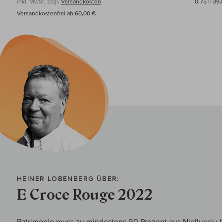
inkl. MwSt, zzgl.
Versandkosten
0,75 l·
39,
Versandkostenfrei ab 60,00 €
HEINER LOBENBERG ÜBER:
E Croce Rouge 2022
Patrimonio muss zu mindestens 90 Prozent aus Niellucciu b