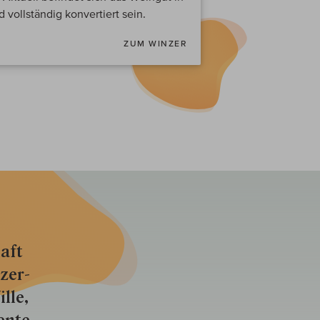
 vollständig konvertiert sein.
ZUM WINZER
aft
zer­
lle,