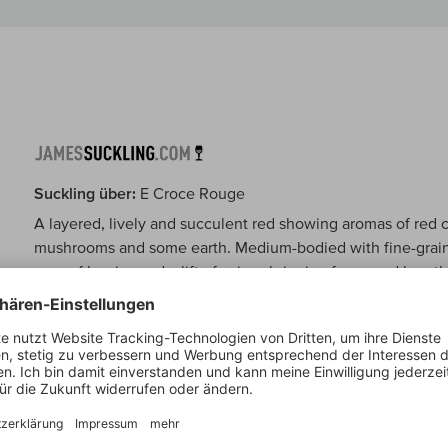
Suckling über:
E Croce Rouge
A layered, lively and succulent red showing aromas of red c
mushrooms and some earth. Medium-bodied with fine-grained
core of berries and a lift of spices bringing focus and lengt
grapes. Drink or hold.