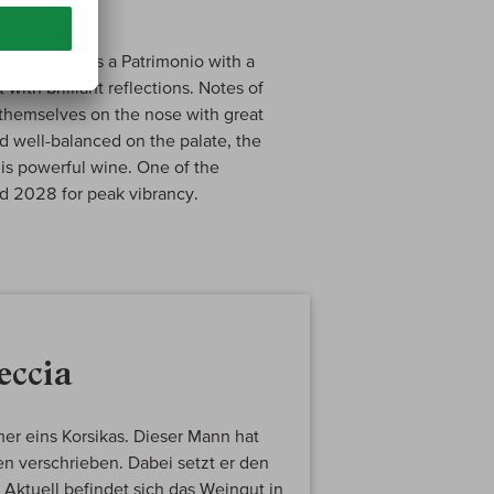
2022 E Croce is a Patrimonio with a
with brilliant reflections. Notes of
 themselves on the nose with great
d well-balanced on the palate, the
his powerful wine. One of the
nd 2028 for peak vibrancy.
eccia
mer eins Korsikas. Dieser Mann hat
n verschrieben. Dabei setzt er den
Aktuell befindet sich das Weingut in