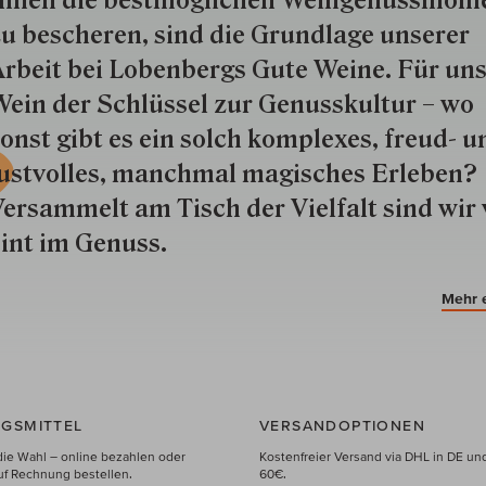
hnen die best­mög­lich­en Wein­genuss­mom
u besche­ren, sind die Grund­lage unserer
rbeit bei Lobenbergs Gute Weine. Für uns
ein der Schlüs­sel zur Genuss­kultur – wo
onst gibt es ein solch kom­plexes, freud- u
ustvolles, manchmal ma­gisch­es Er­le­ben?
ersammelt am Tisch der Vielfalt sind wir 
int im Genuss.
Mehr 
GSMITTEL
VERSANDOPTIONEN
die Wahl – online bezahlen oder
Kostenfreier Versand via DHL in DE un
uf Rechnung bestellen.
60€.