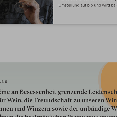
Umstellung auf bio und wird bald
UNS
ine an Besessenheit gren­zende Lei­den­sch
ür Wein, die Freund­schaft zu unseren Win­
nnen und Win­zern so­wie der un­bän­dige Wi