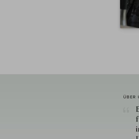
ÜBER 
E
f
i