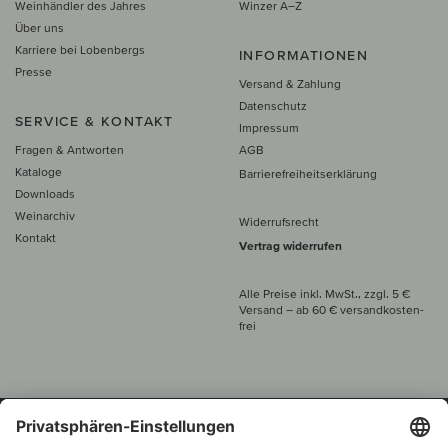
Weinhändler des Jahres
Winzer A–Z
Über uns
Karriere bei Lobenbergs
INFORMATIONEN
Presse
Versand & Zahlung
Datenschutz
SERVICE & KONTAKT
Impressum
Fragen & Antworten
AGB
Kataloge
Barrierefreiheitserklärung
Downloads
Weinarchiv
Widerrufsrecht
Kontakt
Vertrag widerrufen
Alle Preise inkl. MwSt., zzgl. 5 €
Versand
– ab
60 € versand­kosten­
frei