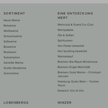
SORTIMENT
EINE ENTDECKUNG
WERT
Neue Weine
Weinclub & Grand Cru Club
Rotweine
Weinpakete
Weißweine
Öle & Soßen
Schaumweine
Spirituosen
Süßweine
Von Parker bewertet
Bioweine
Von Suckling bewertet
Roséwein
Weinankauf
Subskription
Bremen: Bar Rique Winehouse
Gereifte Weine
Bremen: Engel WeinCafé
Große Gewächse
Bremen: Gute Weine – Christoph
Gutscheine
Janssen
Hamburg: Guter Wein – Torsten
Tesch
Dreieich: Vini di Vini
LOBENBERGS
WINZER