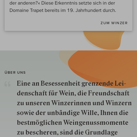
der anderen?« Diese Erkenntnis setzte sich in der
Domaine Trapet bereits im 19. Jahrhundert durch.
ZUM WINZER
ÜBER UNS
Eine an Besessenheit gren­zende Lei­
den­schaft für Wein, die Freund­schaft
zu unseren Win­zer­innen und Win­zern
so­wie der un­bän­dige Wille, Ihnen die
best­mög­lich­en Wein­genuss­momente
zu besche­ren, sind die Grund­lage