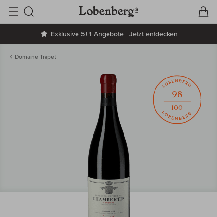
V
W
Suche
Exklusive 5+1 Angebote
Jetzt entdecken
Domaine Trapet
98
100