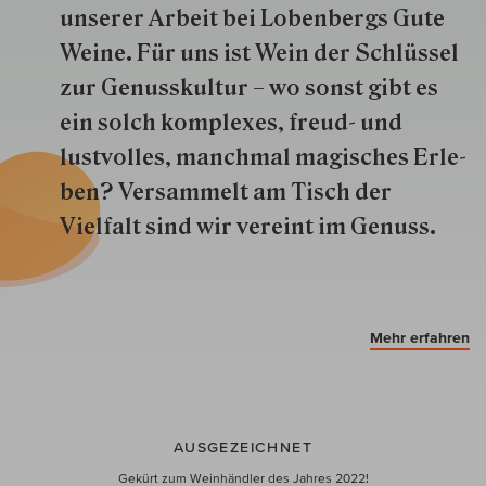
unserer Arbeit bei Lobenbergs Gute
Weine. Für uns ist Wein der Schlüs­sel
zur Genuss­kultur – wo sonst gibt es
ein solch kom­plexes, freud- und
lustvolles, manchmal ma­gisch­es Er­le­
ben? Versammelt am Tisch der
Vielfalt sind wir ver­eint im Genuss.
Mehr erfahren
AUSGEZEICHNET
Gekürt zum Weinhändler des Jahres 2022!