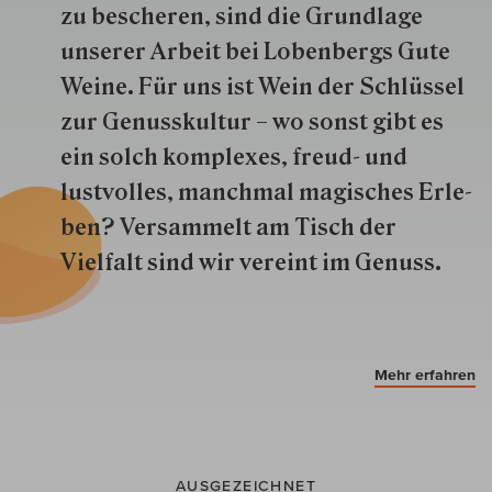
zu besche­ren, sind die Grund­lage
unserer Arbeit bei Lobenbergs Gute
Weine. Für uns ist Wein der Schlüs­sel
zur Genuss­kultur – wo sonst gibt es
ein solch kom­plexes, freud- und
lustvolles, manchmal ma­gisch­es Er­le­
ben? Versammelt am Tisch der
Vielfalt sind wir ver­eint im Genuss.
Mehr erfahren
AUSGEZEICHNET