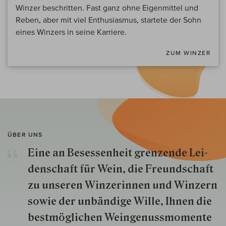
Winzer beschritten. Fast ganz ohne Eigenmittel und
Reben, aber mit viel Enthusiasmus, startete der Sohn
eines Winzers in seine Karriere.
ZUM WINZER
ÜBER UNS
Eine an Besessenheit gren­zende Lei­
den­schaft für Wein, die Freund­schaft
zu unseren Win­zer­innen und Win­zern
so­wie der un­bän­dige Wille, Ihnen die
best­mög­lich­en Wein­genuss­momente