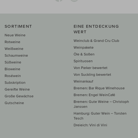
SORTIMENT
EINE ENTDECKUNG
WERT
Neue Weine
Weinclub & Grand Cru Club
Rotweine
Weinpakete
Weißweine
Öle & Soßen
Schaumweine
Spirituosen
Süßweine
Von Parker bewertet
Bioweine
Von Suckling bewertet
Roséwein
Weinankauf
Subskription
Bremen: Bar Rique Winehouse
Gereifte Weine
Bremen: Engel WeinCafé
Große Gewächse
Bremen: Gute Weine – Christoph
Gutscheine
Janssen
Hamburg: Guter Wein – Torsten
Tesch
Dreieich: Vini di Vini