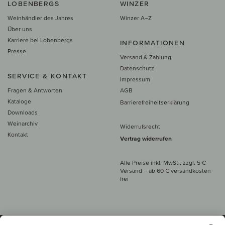
LOBENBERGS
WINZER
Weinhändler des Jahres
Winzer A–Z
Über uns
Karriere bei Lobenbergs
INFORMATIONEN
Presse
Versand & Zahlung
Datenschutz
SERVICE & KONTAKT
Impressum
Fragen & Antworten
AGB
Kataloge
Barrierefreiheitserklärung
Downloads
Weinarchiv
Widerrufsrecht
Kontakt
Vertrag widerrufen
Alle Preise inkl. MwSt., zzgl. 5 €
Versand
– ab
60 € versand­kosten­
frei