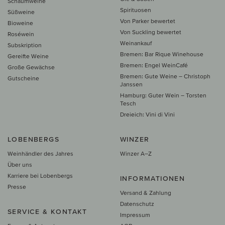
Schaumweine
Spirituosen
Süßweine
Von Parker bewertet
Bioweine
Von Suckling bewertet
Roséwein
Weinankauf
Subskription
Bremen: Bar Rique Winehouse
Gereifte Weine
Bremen: Engel WeinCafé
Große Gewächse
Bremen: Gute Weine – Christoph
Gutscheine
Janssen
Hamburg: Guter Wein – Torsten
Tesch
Dreieich: Vini di Vini
LOBENBERGS
WINZER
Weinhändler des Jahres
Winzer A–Z
Über uns
Karriere bei Lobenbergs
INFORMATIONEN
Presse
Versand & Zahlung
Datenschutz
SERVICE & KONTAKT
Impressum