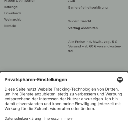
Fragen & Antworten
AGB
Kataloge
Barrierefreiheitserklärung
Downloads
Weinarchiv
Widerrufsrecht
Kontakt
Vertrag widerrufen
Alle Preise inkl. MwSt., zzgl. 5 €
Versand
– ab
60 € versand­kosten­
frei
Beratung unter
+49 421 696 797-0
1.000 Winzer –
Weinhändler
Zurück
Über 7.000 Weine
des Jahres 2022