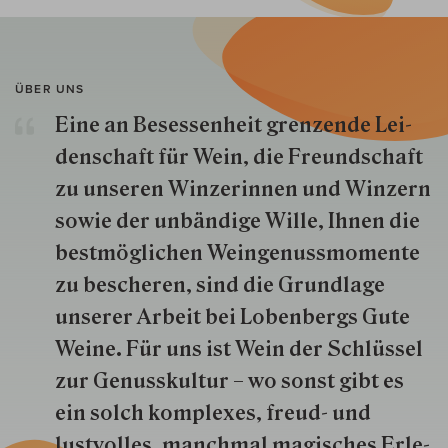
ÜBER UNS
Eine an Besessenheit gren­zende Lei­
den­schaft für Wein, die Freund­schaft
zu unseren Win­zer­innen und Win­zern
so­wie der un­bän­dige Wille, Ihnen die
best­mög­lich­en Wein­genuss­momente
zu besche­ren, sind die Grund­lage
unserer Arbeit bei Lobenbergs Gute
Weine. Für uns ist Wein der Schlüs­sel
zur Genuss­kultur – wo sonst gibt es
ein solch kom­plexes, freud- und
lustvolles, manchmal ma­gisch­es Er­le­