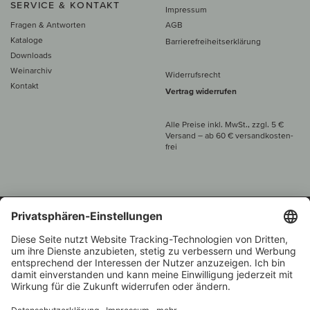
SERVICE & KONTAKT
Impressum
Fragen & Antworten
AGB
Kataloge
Barrierefreiheitserklärung
Downloads
Weinarchiv
Widerrufsrecht
Kontakt
Vertrag widerrufen
Alle Preise inkl. MwSt., zzgl. 5 €
Versand
– ab
60 € versand­kosten­
frei
Beratung unter
+49 421 696 797-0
1.000 Winzer –
Weinhändler
Zurück
Über 7.000 Weine
des Jahres 2022