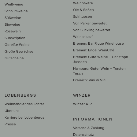
Weinpakete
Weißweine
Öle & Soßen
Schaumweine
Spirituosen
Süßweine
Von Parker bewertet
Bioweine
Von Suckling bewertet
Roséwein
Weinankauf
Subskription
Bremen: Bar Rique Winehouse
Gereifte Weine
Bremen: Engel WeinCafé
Große Gewächse
Bremen: Gute Weine – Christoph
Gutscheine
Janssen
Hamburg: Guter Wein – Torsten
Tesch
Dreieich: Vini di Vini
LOBENBERGS
WINZER
Weinhändler des Jahres
Winzer A–Z
Über uns
Karriere bei Lobenbergs
INFORMATIONEN
Presse
Versand & Zahlung
Datenschutz