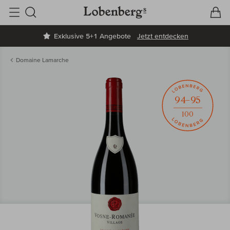
V
W
Suche
Exklusive 5+1 Angebote
Jetzt entdecken
Domaine Lamarche
94–95
100