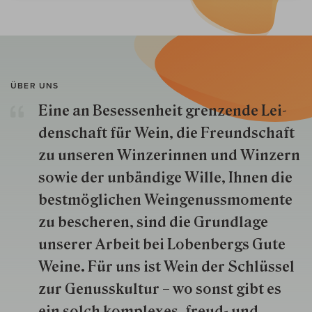
ÜBER UNS
Eine an Besessenheit gren­zende Lei­
den­schaft für Wein, die Freund­schaft
zu unseren Win­zer­innen und Win­zern
so­wie der un­bän­dige Wille, Ihnen die
best­mög­lich­en Wein­genuss­momente
zu besche­ren, sind die Grund­lage
unserer Arbeit bei Lobenbergs Gute
Weine. Für uns ist Wein der Schlüs­sel
zur Genuss­kultur – wo sonst gibt es
ein solch kom­plexes, freud- und