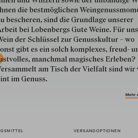
nnen und Win­zern so­wie der un­bän­dige Wi
hnen die best­mög­lich­en Wein­genuss­mom
u besche­ren, sind die Grund­lage unserer
rbeit bei Lobenbergs Gute Weine. Für uns
ein der Schlüs­sel zur Genuss­kultur – wo
onst gibt es ein solch kom­plexes, freud- u
ustvolles, manchmal ma­gisch­es Er­le­ben?
ersammelt am Tisch der Vielfalt sind wir 
int im Genuss.
Mehr 
GSMITTEL
VERSANDOPTIONEN