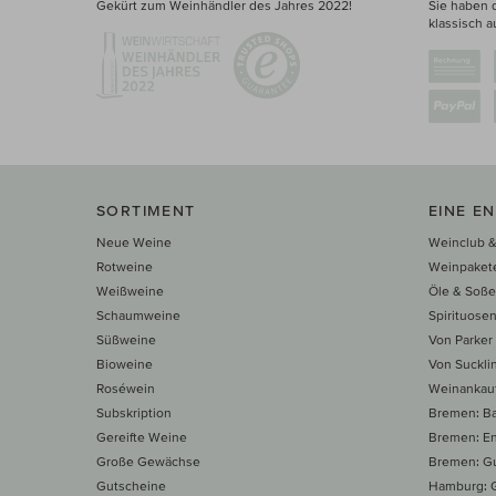
Gekürt zum Weinhändler des Jahres 2022!
Sie haben 
klassisch a
SORTIMENT
EINE E
Neue Weine
Weinclub &
Rotweine
Weinpaket
Weißweine
Öle & Soß
Schaumweine
Spirituose
Süßweine
Von Parker
Bioweine
Von Suckli
Roséwein
Weinankau
Subskription
Bremen: B
Gereifte Weine
Bremen: E
Große Gewächse
Bremen: Gu
Gutscheine
Hamburg: G