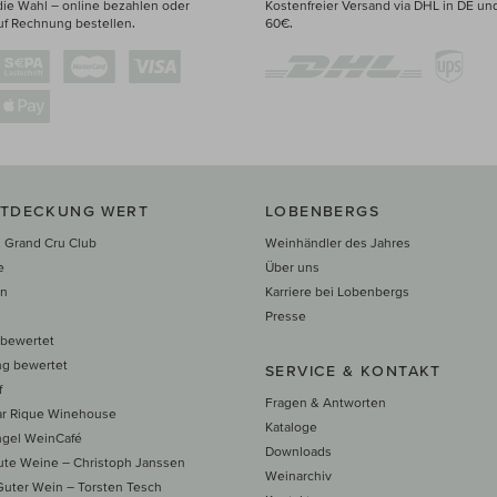
die Wahl – online bezahlen oder
Kostenfreier Versand via DHL in DE un
uf Rechnung bestellen.
60€.
NTDECKUNG WERT
LOBENBERGS
 Grand Cru Club
Weinhändler des Jahres
e
Über uns
en
Karriere bei Lobenbergs
n
Presse
 bewertet
ng bewertet
SERVICE & KONTAKT
f
Fragen & Antworten
ar Rique Winehouse
Kataloge
ngel WeinCafé
Downloads
te Weine – Christoph Janssen
Weinarchiv
uter Wein – Torsten Tesch