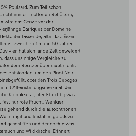
 5% Poulsard. Zum Teil schon
hieht immer in offenen Behältern,
nn wird das Ganze vor der
 vierjährige Barriques der Domaine
Hektoliter fassende, alte Holzfässer.
lter ist zwischen 15 und 50 Jahren
 Duvivier, hat sich lange Zeit geweigert
en, dass unsinnige Vergleiche zu
ußer dem Besitzer überhaupt nichts
ages entstanden, um den Pinot Noir
ir abgefüllt, aber den Trois Cepages
in mit Alleinstellungsmerkmal, der
ohe Komplexität, hier ist richtig was
 fast nur rote Frucht. Weniger
 Würze gehend durch die autochthonen
ein fragil und kristallin, geradezu
n und geschliffen und dennoch etwas
strauch und Wildkirsche. Erinnert