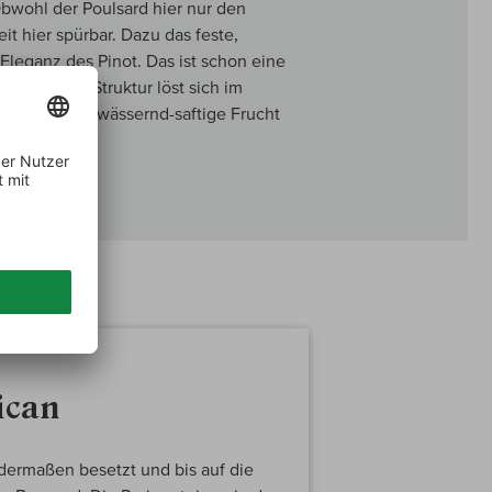
bwohl der Poulsard hier nur den
eit hier spürbar. Dazu das feste,
Eleganz des Pinot. Das ist schon eine
ie griffige Struktur löst sich im
nur noch mundwässernd-saftige Frucht
kum.
ican
 dermaßen besetzt und bis auf die