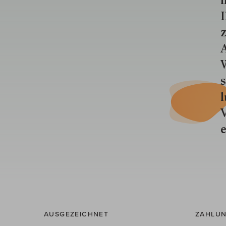
i
I
z
A
W
s
l
V
e
AUSGEZEICHNET
ZAHLUN