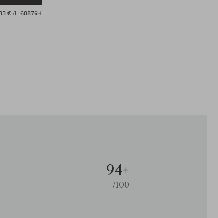
33 € /l
· 68876H
94+
/100