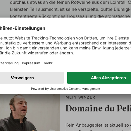
durchaus etwas an die feinen Rotweine aus dem Loiretal. O
kleinsten Teil ausmacht, ist seine verspielte, duftie Blumigk
konzentrierte Rückgrat des Trousseau und die aromatische 
feine Kombination, die Sorten ergänzen sich hervorragend. D
Nachhall recht schnell in feines Salz auf und dann bleibt 
am Gaumen stehen, würzig, nachhhaltig, pur. Ein Jura-Uni
MEIN WINZER
Domaine du Pel
Kein Anbaugebiet ist aktuell so