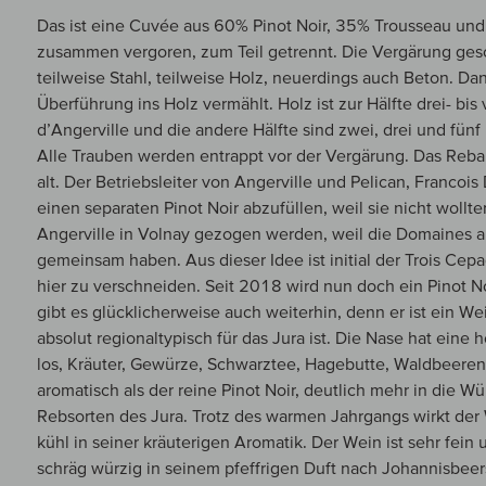
Das ist eine Cuvée aus 60% Pinot Noir, 35% Trousseau und
zusammen vergoren, zum Teil getrennt. Die Vergärung gesc
teilweise Stahl, teilweise Holz, neuerdings auch Beton. Da
Überführung ins Holz vermählt. Holz ist zur Hälfte drei- bis
d’Angerville und die andere Hälfte sind zwei, drei und fünf 
Alle Trauben werden entrappt vor der Vergärung. Das Reba
alt. Der Betriebsleiter von Angerville und Pelican, Francois
einen separaten Pinot Noir abzufüllen, weil sie nicht wollt
Angerville in Volnay gezogen werden, weil die Domaines a
gemeinsam haben. Aus dieser Idee ist initial der Trois Cep
hier zu verschneiden. Seit 2018 wird nun doch ein Pinot No
gibt es glücklicherweise auch weiterhin, denn er ist ein We
absolut regionaltypisch für das Jura ist. Die Nase hat eine h
los, Kräuter, Gewürze, Schwarztee, Hagebutte, Waldbeeren,
aromatisch als der reine Pinot Noir, deutlich mehr in die
Rebsorten des Jura. Trotz des warmen Jahrgangs wirkt der W
kühl in seiner kräuterigen Aromatik. Der Wein ist sehr fei
schräg würzig in seinem pfeffrigen Duft nach Johannisbeer