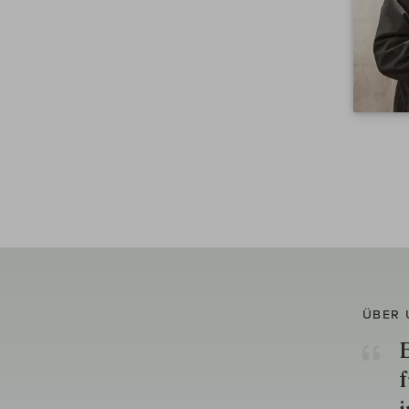
ÜBER 
E
f