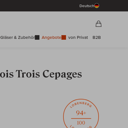
Deutsch
Vorschau War
Warenkorb
Gläser & Zubehör
Angebote
von Privat
B2B
ois Trois Cepages
94+
100