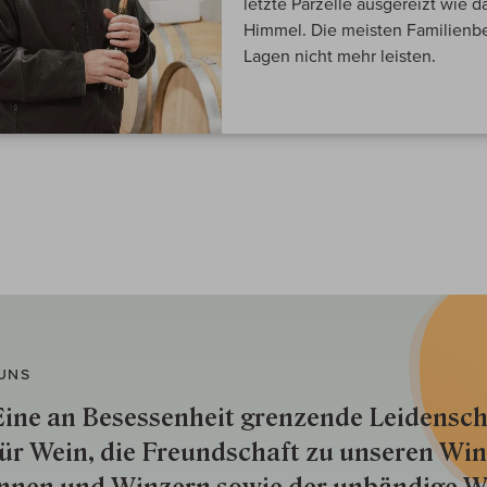
letzte Parzelle ausgereizt wie d
Himmel. Die meisten Familienbe
Lagen nicht mehr leisten.
UNS
ine an Besessenheit gren­zende Lei­den­sch
ür Wein, die Freund­schaft zu unseren Win­