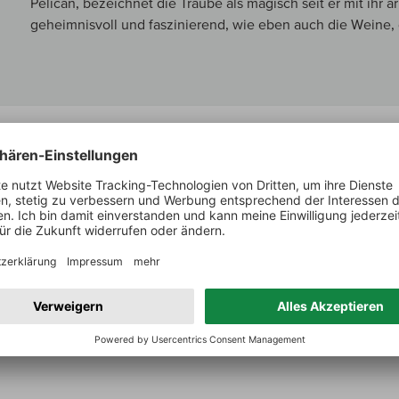
Pelican, bezeichnet die Traube als magisch seit er mit ihr arb
geheimnisvoll und faszinierend, wie eben auch die Weine, d
Galloni über:
Arbois Savagnin Ouillé Grand Curoulet
The bold 2022 Savagnin Arbois Grand Curoulet Ouillé evoke
lemon peel aromas. Reductive elements add more layers. 
the 2022 appeals to all those who seek power over finesse.