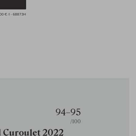
00 € /l
· 68873H
94–95
/100
d Curoulet 2022