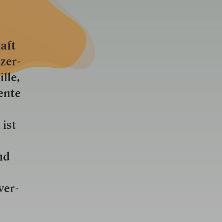
aft
zer­
lle,
ente
 ist
nd
ver­