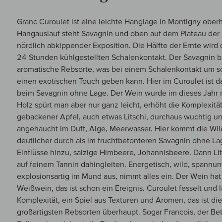
Granc Curoulet ist eine leichte Hanglage in Montigny ober
Hangauslauf steht Savagnin und oben auf dem Plateau der 
nördlich abkippender Exposition. Die Hälfte der Ernte wird
24 Stunden kühlgestellten Schalenkontakt. Der Savagnin bz
aromatische Rebsorte, was bei einem Schalenkontakt um 
einen exotischen Touch geben kann. Hier im Curoulet ist d
beim Savagnin ohne Lage. Der Wein wurde im dieses Jahr 
Holz spürt man aber nur ganz leicht, erhöht die Komplexität
gebackener Apfel, auch etwas Litschi, durchaus wuchtig un
angehaucht im Duft, Alge, Meerwasser. Hier kommt die Wi
deutlicher durch als im fruchtbetonteren Savagnin ohne L
Einflüsse hinzu, salzige Himbeere, Johannisbeere. Dann Lit
auf feinem Tannin dahingleiten. Energetisch, wild, spannun
explosionsartig im Mund aus, nimmt alles ein. Der Wein hat
Weißwein, das ist schon ein Ereignis. Curoulet fesselt und 
Komplexität, ein Spiel aus Texturen und Aromen, das ist di
großartigsten Rebsorten überhaupt. Sogar Francois, der Bet