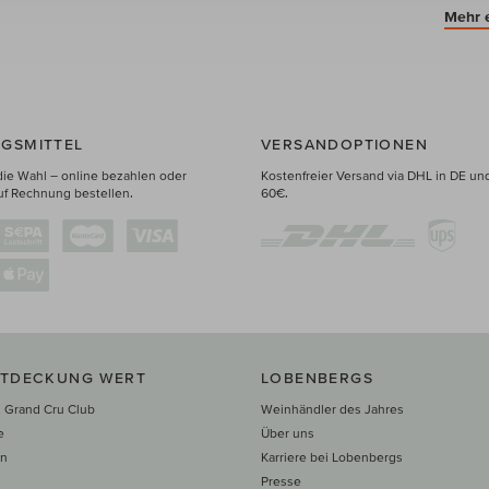
Mehr 
GSMITTEL
VERSANDOPTIONEN
die Wahl – online bezahlen oder
Kostenfreier Versand via DHL in DE un
uf Rechnung bestellen.
60€.
NTDECKUNG WERT
LOBENBERGS
 Grand Cru Club
Weinhändler des Jahres
e
Über uns
en
Karriere bei Lobenbergs
n
Presse