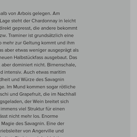
halb von Arbois gelegen. Am
Lage steht der Chardonnay in leicht
 direkt gepresst, die andere bekommt
w. Traminer ist grundsätzlich eine
so mehr zur Geltung kommt und ihm
as aber etwas weniger ausgeprägt als
neuen Halbstückfass ausgebaut. Das
 aber dominiert nicht. Birnenschale,
d intensiv. Auch etwas maritim
ldheit und Würze des Savagnin
age. Im Mund kommen sogar rötliche
schi und Grapefruit, die im Nachhall
gsgeladen, der Wein breitet sich
 immens viel Struktur für einen
lässt nicht mehr los. Enorme
e Magie des Savagnin. Eine der
riebsleiter von Angerville und