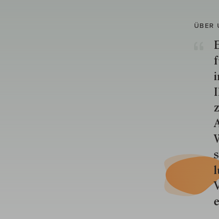
ÜBER 
E
f
i
I
z
A
W
s
l
V
e