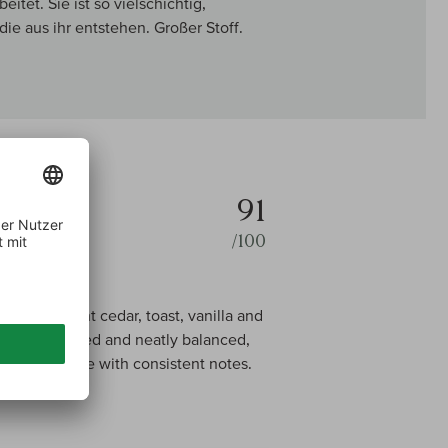
eitet. Sie ist so vielschichtig,
ie aus ihr entstehen. Großer Stoff.
91
/100
s prominent cedar, toast, vanilla and
Medium-bodied and neatly balanced,
 Tasted twice with consistent notes.