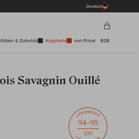
Deutsch
Vorschau War
Warenkorb
Gläser & Zubehör
Angebote
von Privat
B2B
ois Savagnin Ouillé
94–95
100