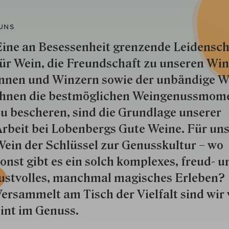
UNS
ine an Besessenheit gren­zende Lei­den­sch
ür Wein, die Freund­schaft zu unseren Win­
nnen und Win­zern so­wie der un­bän­dige Wi
hnen die best­mög­lich­en Wein­genuss­mom
u besche­ren, sind die Grund­lage unserer
rbeit bei Lobenbergs Gute Weine. Für uns
ein der Schlüs­sel zur Genuss­kultur – wo
onst gibt es ein solch kom­plexes, freud- u
ustvolles, manchmal ma­gisch­es Er­le­ben?
ersammelt am Tisch der Vielfalt sind wir 
int im Genuss.