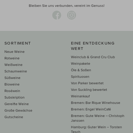
Bleiben Sie uns verbunden, vereint im Genuss!
SORTIMENT
EINE ENTDECKUNG
WERT
Neue Weine
Weinclub & Grand Cru Club
Rotweine
Weinpakete
Weißweine
Öle & Soßen
Schaumweine
Spirituosen
Süßweine
Von Parker bewertet
Bioweine
Von Suckling bewertet
Roséwein
Weinankauf
Subskription
Bremen: Bar Rique Winehouse
Gereifte Weine
Bremen: Engel WeinCafé
Große Gewächse
Bremen: Gute Weine – Christoph
Gutscheine
Janssen
Hamburg: Guter Wein – Torsten
Tesch