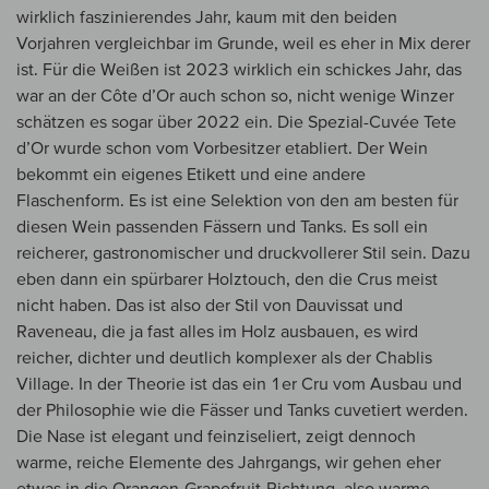
wirklich faszinierendes Jahr, kaum mit den beiden
Vorjahren vergleichbar im Grunde, weil es eher in Mix derer
ist. Für die Weißen ist 2023 wirklich ein schickes Jahr, das
war an der Côte d’Or auch schon so, nicht wenige Winzer
schätzen es sogar über 2022 ein. Die Spezial-Cuvée Tete
d’Or wurde schon vom Vorbesitzer etabliert. Der Wein
bekommt ein eigenes Etikett und eine andere
Flaschenform. Es ist eine Selektion von den am besten für
diesen Wein passenden Fässern und Tanks. Es soll ein
reicherer, gastronomischer und druckvollerer Stil sein. Dazu
eben dann ein spürbarer Holztouch, den die Crus meist
nicht haben. Das ist also der Stil von Dauvissat und
Raveneau, die ja fast alles im Holz ausbauen, es wird
reicher, dichter und deutlich komplexer als der Chablis
Village. In der Theorie ist das ein 1er Cru vom Ausbau und
der Philosophie wie die Fässer und Tanks cuvetiert werden.
Die Nase ist elegant und feinziseliert, zeigt dennoch
warme, reiche Elemente des Jahrgangs, wir gehen eher
etwas in die Orangen-Grapefruit-Richtung, also warme