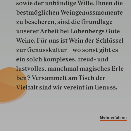
so­wie der un­bän­dige Wille, Ihnen die
best­mög­lich­en Wein­genuss­momente
zu besche­ren, sind die Grund­lage
unserer Arbeit bei Lobenbergs Gute
Weine. Für uns ist Wein der Schlüs­sel
zur Genuss­kultur – wo sonst gibt es
ein solch kom­plexes, freud- und
lustvolles, manchmal ma­gisch­es Er­le­
ben? Versammelt am Tisch der
Vielfalt sind wir ver­eint im Genuss.
Mehr erfahren