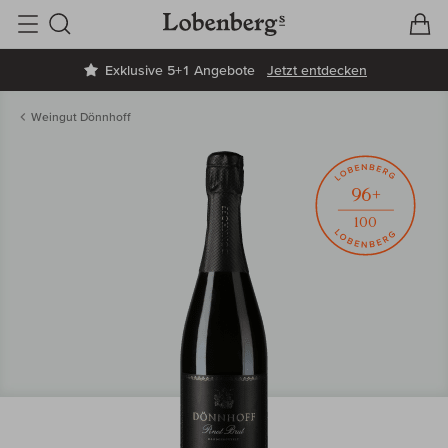
V
W
Suche
Exklusive 5+1 Angebote
Jetzt entdecken
Weingut Dönnhoff
96+
100