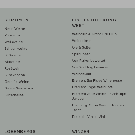
SORTIMENT
EINE ENTDECKUNG
WERT
Neue Weine
Weinclub & Grand Cru Club
Rotweine
Weinpakete
Weißweine
Öle & Soßen
Schaumweine
Spirituosen
Süßweine
Von Parker bewertet
Bioweine
Von Suckling bewertet
Roséwein
Weinankauf
Subskription
Bremen: Bar Rique Winehouse
Gereifte Weine
Bremen: Engel WeinCafé
Große Gewächse
Bremen: Gute Weine – Christoph
Gutscheine
Janssen
Hamburg: Guter Wein – Torsten
Tesch
Dreieich: Vini di Vini
LOBENBERGS
WINZER