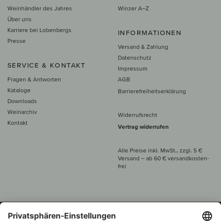
Weinhändler des Jahres
Winzer A–Z
Über uns
Karriere bei Lobenbergs
INFORMATIONEN
Presse
Versand & Zahlung
Datenschutz
SERVICE & KONTAKT
Impressum
Fragen & Antworten
AGB
Kataloge
Barrierefreiheitserklärung
Downloads
Weinarchiv
Widerrufsrecht
Kontakt
Vertrag widerrufen
Alle Preise inkl. MwSt., zzgl. 5 €
Versand
– ab
60 € versand­kosten­
frei