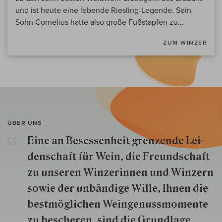
und ist heute eine lebende Riesling-Legende. Sein
Sohn Cornelius hatte also große Fußstapfen zu...
ZUM WINZER
ÜBER UNS
Eine an Besessenheit gren­zende Lei­
den­schaft für Wein, die Freund­schaft
zu unseren Win­zer­innen und Win­zern
so­wie der un­bän­dige Wille, Ihnen die
best­mög­lich­en Wein­genuss­momente
zu besche­ren, sind die Grund­lage