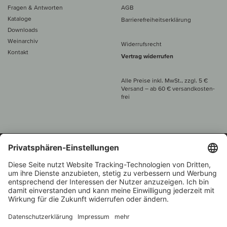
Fragen & Antworten
AGB
Kataloge
Barrierefreiheitserklärung
Downloads
Weinarchiv
Widerrufsrecht
Kontakt
Vertrag widerrufen
Alle Preise inkl. MwSt., zzgl. 5 €
Versand
– ab
60 € versand­kosten­
frei
Beratung unter
+49 421 696 797-0
1.000 Winzer –
Weinhändler
Zurück
Über 7.000 Weine
des Jahres 2022