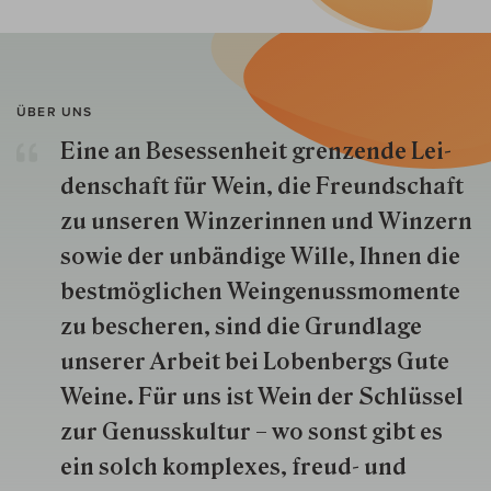
ÜBER UNS
Eine an Besessenheit gren­zende Lei­
den­schaft für Wein, die Freund­schaft
zu unseren Win­zer­innen und Win­zern
so­wie der un­bän­dige Wille, Ihnen die
best­mög­lich­en Wein­genuss­momente
zu besche­ren, sind die Grund­lage
unserer Arbeit bei Lobenbergs Gute
Weine. Für uns ist Wein der Schlüs­sel
zur Genuss­kultur – wo sonst gibt es
ein solch kom­plexes, freud- und