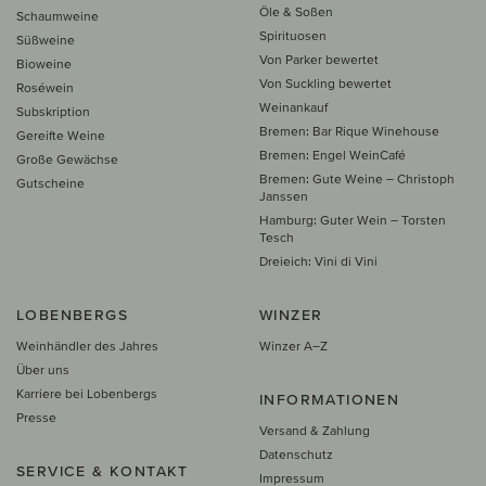
Öle & Soßen
Schaumweine
Spirituosen
Süßweine
Von Parker bewertet
Bioweine
Von Suckling bewertet
Roséwein
Weinankauf
Subskription
Bremen: Bar Rique Winehouse
Gereifte Weine
Bremen: Engel WeinCafé
Große Gewächse
Bremen: Gute Weine – Christoph
Gutscheine
Janssen
Hamburg: Guter Wein – Torsten
Tesch
Dreieich: Vini di Vini
LOBENBERGS
WINZER
Weinhändler des Jahres
Winzer A–Z
Über uns
Karriere bei Lobenbergs
INFORMATIONEN
Presse
Versand & Zahlung
Datenschutz
SERVICE & KONTAKT
Impressum