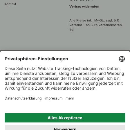
Kontakt
Vertrag widerrufen
Alle Preise inkl. MwSt., zzgl. 5 €
Versand
– ab
60 € versand­kosten­
frei
Beratung unter
+49 421 696 797-0
1.000 Winzer –
Weinhändler
Zurück
Über 7.000 Weine
des Jahres 2022