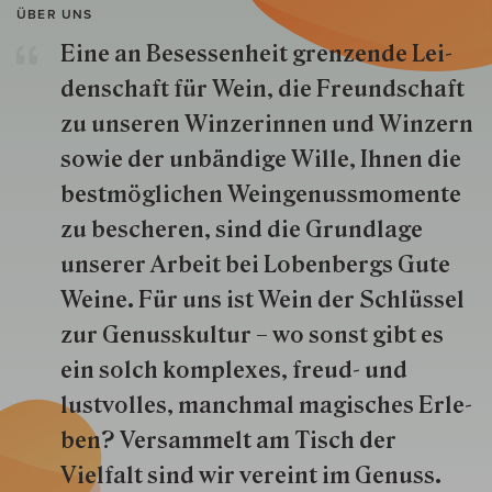
ÜBER UNS
Eine an Besessenheit gren­zende Lei­
den­schaft für Wein, die Freund­schaft
zu unseren Win­zer­innen und Win­zern
so­wie der un­bän­dige Wille, Ihnen die
best­mög­lich­en Wein­genuss­momente
zu besche­ren, sind die Grund­lage
unserer Arbeit bei Lobenbergs Gute
Weine. Für uns ist Wein der Schlüs­sel
zur Genuss­kultur – wo sonst gibt es
ein solch kom­plexes, freud- und
lustvolles, manchmal ma­gisch­es Er­le­
ben? Versammelt am Tisch der
Vielfalt sind wir ver­eint im Genuss.