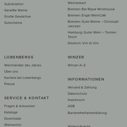
Weinankauf
Subskription
Bremen: Bar Rique Winehouse
Gereifte Weine
Bremen: Engel WeinCafé
Große Gewächse
Bremen: Gute Weine – Christoph
Gutscheine
Janssen
Hamburg: Guter Wein – Torsten
Tesch
Dreieich: Vini di Vini
LOBENBERGS
WINZER
Weinhändler des Jahres
Winzer A–Z
Über uns
Karriere bei Lobenbergs
INFORMATIONEN
Presse
Versand & Zahlung
Datenschutz
SERVICE & KONTAKT
Impressum
Fragen & Antworten
AGB
Kataloge
Barrierefreiheitserklärung
Downloads
Weinarchiv
Widerrufsrecht