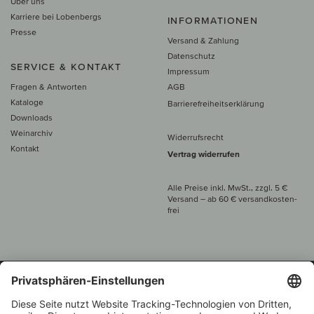
Über uns
Karriere bei Lobenbergs
INFORMATIONEN
Presse
Versand & Zahlung
Datenschutz
SERVICE & KONTAKT
Impressum
Fragen & Antworten
AGB
Kataloge
Barrierefreiheitserklärung
Downloads
Weinarchiv
Widerrufsrecht
Kontakt
Vertrag widerrufen
Alle Preise inkl. MwSt., zzgl. 5 €
Versand
– ab
60 € versand­kosten­
frei
Beratung unter
+49 421 696 797-0