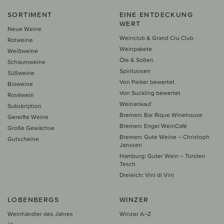
SORTIMENT
EINE ENTDECKUNG
WERT
Neue Weine
Weinclub & Grand Cru Club
Rotweine
Weinpakete
Weißweine
Öle & Soßen
Schaumweine
Spirituosen
Süßweine
Von Parker bewertet
Bioweine
Von Suckling bewertet
Roséwein
Weinankauf
Subskription
Bremen: Bar Rique Winehouse
Gereifte Weine
Bremen: Engel WeinCafé
Große Gewächse
Bremen: Gute Weine – Christoph
Gutscheine
Janssen
Hamburg: Guter Wein – Torsten
Tesch
Dreieich: Vini di Vini
LOBENBERGS
WINZER
Weinhändler des Jahres
Winzer A–Z