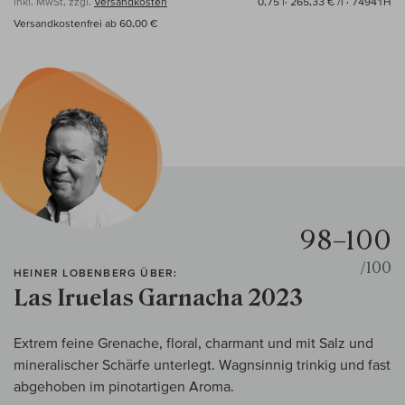
inkl. MwSt, zzgl.
Versandkosten
0,75 l·
265,33 € /l
· 74941H
Versandkostenfrei ab 60,00 €
98–100
/100
HEINER LOBENBERG ÜBER:
Las Iruelas Garnacha 2023
Extrem feine Grenache, floral, charmant und mit Salz und
mineralischer Schärfe unterlegt. Wagnsinnig trinkig und fast
abgehoben im pinotartigen Aroma.