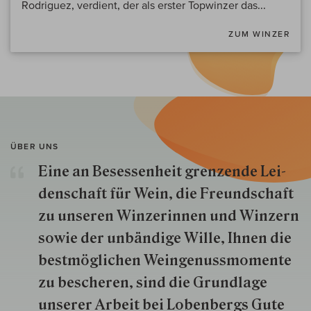
Rodriguez, verdient, der als erster Topwinzer das...
ZUM WINZER
ÜBER UNS
Eine an Besessenheit gren­zende Lei­
den­schaft für Wein, die Freund­schaft
zu unseren Win­zer­innen und Win­zern
so­wie der un­bän­dige Wille, Ihnen die
best­mög­lich­en Wein­genuss­momente
zu besche­ren, sind die Grund­lage
unserer Arbeit bei Lobenbergs Gute