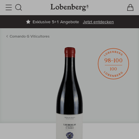
V
W
Suche
Exklusive 5+1 Angebote
Jetzt entdecken
Comando G Viticultores
98–100
100