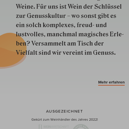
Weine. Für uns ist Wein der Schlüs­sel
zur Genuss­kultur – wo sonst gibt es
ein solch kom­plexes, freud- und
lustvolles, manchmal ma­gisch­es Er­le­
ben? Versammelt am Tisch der
Vielfalt sind wir ver­eint im Genuss.
Mehr erfahren
AUSGEZEICHNET
Gekürt zum Weinhändler des Jahres 2022!