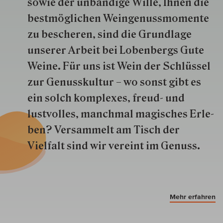
so­wie der un­bän­dige Wille, Ihnen die
best­mög­lich­en Wein­genuss­momente
zu besche­ren, sind die Grund­lage
unserer Arbeit bei Lobenbergs Gute
Weine. Für uns ist Wein der Schlüs­sel
zur Genuss­kultur – wo sonst gibt es
ein solch kom­plexes, freud- und
lustvolles, manchmal ma­gisch­es Er­le­
ben? Versammelt am Tisch der
Vielfalt sind wir ver­eint im Genuss.
Mehr erfahren