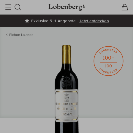
V
W
Suche
Exklusive 5+1 Angebote
Jetzt entdecken
Pichon Lalande
100+
100