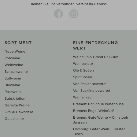
Bleiben Sie uns verbunden, vereint im Genuss!
SORTIMENT
EINE ENTDECKUNG
WERT
Neue Weine
Weinclub & Grand Cru Club
Rotweine
Weinpakete
Weißweine
Öle & Soßen
Schaumweine
Spirituosen
Süßweine
Von Parker bewertet
Bioweine
Von Suckling bewertet
Roséwein
Weinankauf
Subskription
Bremen: Bar Rique Winehouse
Gereifte Weine
Bremen: Engel WeinCafé
Große Gewächse
Bremen: Gute Weine – Christoph
Gutscheine
Janssen
Hamburg: Guter Wein – Torsten
Tesch