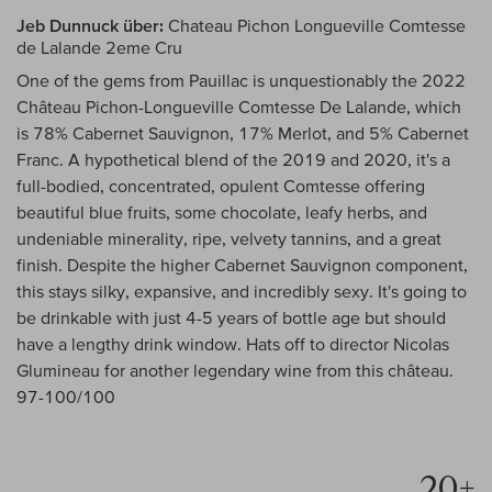
Jeb Dunnuck über:
Chateau Pichon Longueville Comtesse
de Lalande 2eme Cru
One of the gems from Pauillac is unquestionably the 2022
Château Pichon-Longueville Comtesse De Lalande, which
is 78% Cabernet Sauvignon, 17% Merlot, and 5% Cabernet
Franc. A hypothetical blend of the 2019 and 2020, it's a
full-bodied, concentrated, opulent Comtesse offering
beautiful blue fruits, some chocolate, leafy herbs, and
undeniable minerality, ripe, velvety tannins, and a great
finish. Despite the higher Cabernet Sauvignon component,
this stays silky, expansive, and incredibly sexy. It's going to
be drinkable with just 4-5 years of bottle age but should
have a lengthy drink window. Hats off to director Nicolas
Glumineau for another legendary wine from this château.
97-100/100
20+