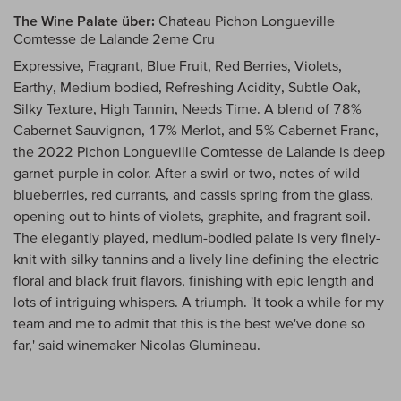
The Wine Palate über:
Chateau Pichon Longueville
Comtesse de Lalande 2eme Cru
Expressive, Fragrant, Blue Fruit, Red Berries, Violets,
Earthy, Medium bodied, Refreshing Acidity, Subtle Oak,
Silky Texture, High Tannin, Needs Time. A blend of 78%
Cabernet Sauvignon, 17% Merlot, and 5% Cabernet Franc,
the 2022 Pichon Longueville Comtesse de Lalande is deep
garnet-purple in color. After a swirl or two, notes of wild
blueberries, red currants, and cassis spring from the glass,
opening out to hints of violets, graphite, and fragrant soil.
The elegantly played, medium-bodied palate is very finely-
knit with silky tannins and a lively line defining the electric
floral and black fruit flavors, finishing with epic length and
lots of intriguing whispers. A triumph. 'It took a while for my
team and me to admit that this is the best we've done so
far,' said winemaker Nicolas Glumineau.