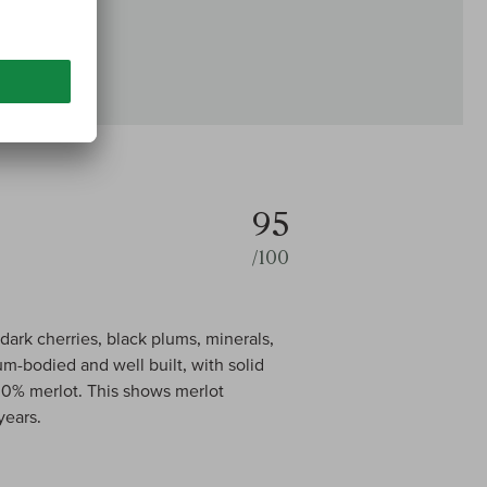
95
/100
dark cherries, black plums, minerals,
m-bodied and well built, with solid
00% merlot. This shows merlot
years.