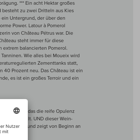
rägung. *** Ein acht Hektar großes
 besteht zu zwei Dritteln aus Kies
 ein Untergrund, der über den
enorme Power. Latour à Pomerol
zerin von Château Pétrus war. Die
hâteau steht immer für diese
n extrem balancierten Pomerol.
 Tanninen. Wie alles bei Moueix wird
peraturregulierten Zementtanks statt,
n 40 Prozent neu. Das Château ist ein
e, es ist ein großes Terroir und ein
enusswunder, das die reife Opulenz
ische vermählt. UND dieser Wein-
trem charmant und zeigt von Beginn an