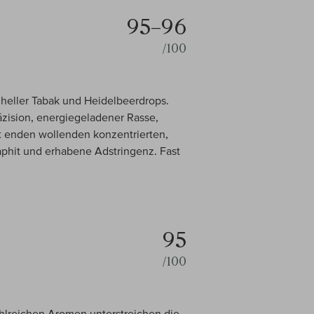
95–96
/100
, heller Tabak und Heidelbeerdrops.
zision, energiegeladener Rasse,
t enden wollenden konzentrierten,
aphit und erhabene Adstringenz. Fast
95
/100
ahlreichen Aromen unterstreichen die