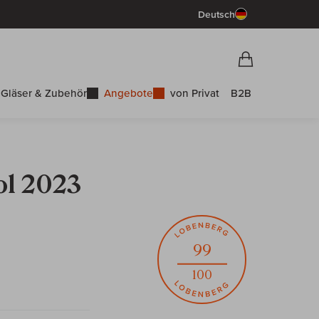
Deutsch
Vorschau War
Warenkorb
Gläser & Zubehör
Angebote
von Privat
B2B
ol 2023
99
100