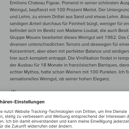
Emilions Chateau Figeac. Pomerol in seiner schönsten Ausp
Weingut, bepflanzt mit 100 Prozent Merlot. Der Untergrund
und Lehm, zu einem Drittel aus Sand und etwas Lehm. Also
sandigen Anteil durchaus für Feinheit bürgt, weniger für 
befindet sich im Besitz von Madame Loubat, die auch Besit
Gruppe Moueix bearbeitet dieses Weingut seit 1962. Das C
diversen unterschiedlichen Terroirs und deswegen für eine
Konzentriert, aber eben mit perfekter Balance und seidigen
hier auch komplett entrappt. Die Vinifikation findet in tem
der Ausbau für 18 Monate in französischen Barriques, davo
echter Mythos, hatte schon Weinen mit 100 Punkten. Ich find
sensationelles Weingut, ob seiner hohen Eleganz.
JAHRGANGSBERICHT
2023 präsentiert sich als ein spektakuläres, wollüstiges G
eines warmen Jahres mit einer grandiosen, vibrierenden Fr
Jahrgang gilt als absoluter Preis-Leistungs-Kracher, ist ex
eine unwiderstehliche, packende Trinkfreude.