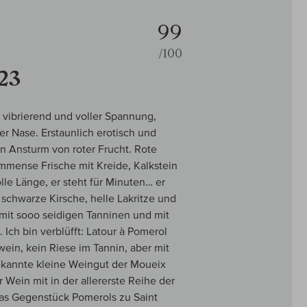
99
/100
23
 vibrierend und voller Spannung,
der Nase. Erstaunlich erotisch und
n Ansturm von roter Frucht. Rote
Immense Frische mit Kreide, Kalkstein
lle Länge, er steht für Minuten… er
 schwarze Kirsche, helle Lakritze und
 mit sooo seidigen Tanninen und mit
Ich bin verblüfft: Latour à Pomerol
ein, kein Riese im Tannin, aber mit
ekannte kleine Weingut der Moueix
 Wein mit in der allererste Reihe der
 das Gegenstück Pomerols zu Saint