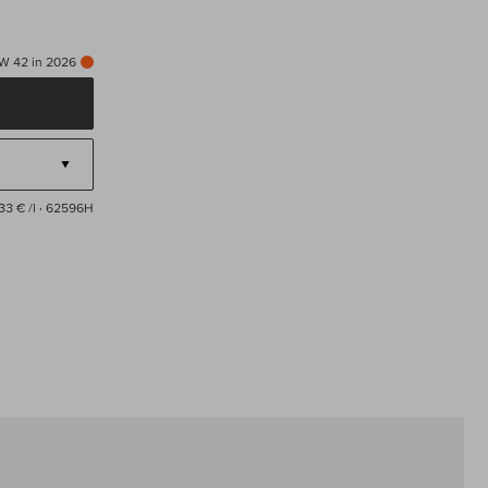
KW 42 in 2026
33 € /l
· 62596H