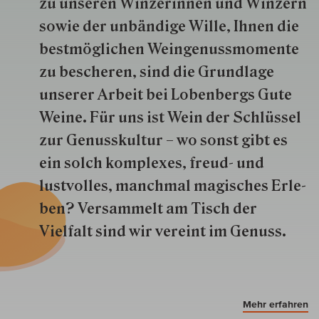
zu unseren Win­zer­innen und Win­zern
so­wie der un­bän­dige Wille, Ihnen die
best­mög­lich­en Wein­genuss­momente
zu besche­ren, sind die Grund­lage
unserer Arbeit bei Lobenbergs Gute
Weine. Für uns ist Wein der Schlüs­sel
zur Genuss­kultur – wo sonst gibt es
ein solch kom­plexes, freud- und
lustvolles, manchmal ma­gisch­es Er­le­
ben? Versammelt am Tisch der
Vielfalt sind wir ver­eint im Genuss.
Mehr erfahren