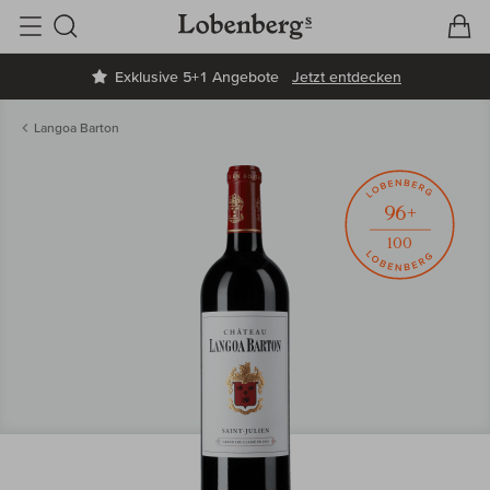
V
W
Suche
Exklusive 5+1 Angebote
Jetzt entdecken
Langoa Barton
96+
100