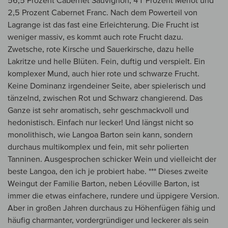
56,5 Prozent Cabernet Sauvignon, 41 Prozent Merlot und
2,5 Prozent Cabernet Franc. Nach dem Powerteil von
Lagrange ist das fast eine Erleichterung. Die Frucht ist
weniger massiv, es kommt auch rote Frucht dazu.
Zwetsche, rote Kirsche und Sauerkirsche, dazu helle
Lakritze und helle Blüten. Fein, duftig und verspielt. Ein
komplexer Mund, auch hier rote und schwarze Frucht.
Keine Dominanz irgendeiner Seite, aber spielerisch und
tänzelnd, zwischen Rot und Schwarz changierend. Das
Ganze ist sehr aromatisch, sehr geschmackvoll und
hedonistisch. Einfach nur lecker! Und längst nicht so
monolithisch, wie Langoa Barton sein kann, sondern
durchaus multikomplex und fein, mit sehr polierten
Tanninen. Ausgesprochen schicker Wein und vielleicht der
beste Langoa, den ich je probiert habe. *** Dieses zweite
Weingut der Familie Barton, neben Léoville Barton, ist
immer die etwas einfachere, rundere und üppigere Version.
Aber in großen Jahren durchaus zu Höhenfügen fähig und
häufig charmanter, vordergründiger und leckerer als sein