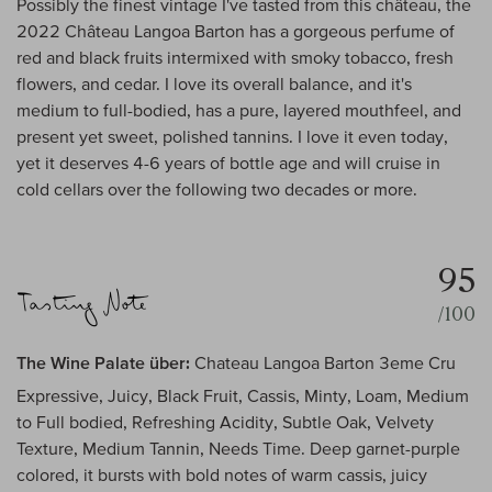
Possibly the finest vintage I've tasted from this château, the
2022 Château Langoa Barton has a gorgeous perfume of
red and black fruits intermixed with smoky tobacco, fresh
flowers, and cedar. I love its overall balance, and it's
medium to full-bodied, has a pure, layered mouthfeel, and
present yet sweet, polished tannins. I love it even today,
yet it deserves 4-6 years of bottle age and will cruise in
cold cellars over the following two decades or more.
95
/100
The Wine Palate über:
Chateau Langoa Barton 3eme Cru
Expressive, Juicy, Black Fruit, Cassis, Minty, Loam, Medium
to Full bodied, Refreshing Acidity, Subtle Oak, Velvety
Texture, Medium Tannin, Needs Time. Deep garnet-purple
colored, it bursts with bold notes of warm cassis, juicy