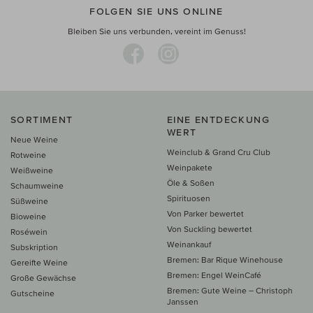
FOLGEN SIE UNS ONLINE
Bleiben Sie uns verbunden, vereint im Genuss!
SORTIMENT
EINE ENTDECKUNG
WERT
Neue Weine
Weinclub & Grand Cru Club
Rotweine
Weinpakete
Weißweine
Öle & Soßen
Schaumweine
Spirituosen
Süßweine
Von Parker bewertet
Bioweine
Von Suckling bewertet
Roséwein
Weinankauf
Subskription
Bremen: Bar Rique Winehouse
Gereifte Weine
Bremen: Engel WeinCafé
Große Gewächse
Bremen: Gute Weine – Christoph
Gutscheine
Janssen