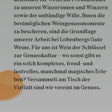
zu unseren Win­zer­innen und Win­zern
so­wie der un­bän­dige Wille, Ihnen die
best­mög­lich­en Wein­genuss­momente
zu besche­ren, sind die Grund­lage
unserer Arbeit bei Lobenbergs Gute
Weine. Für uns ist Wein der Schlüs­sel
zur Genuss­kultur – wo sonst gibt es
ein solch kom­plexes, freud- und
lustvolles, manchmal ma­gisch­es Er­le­
ben? Versammelt am Tisch der
Vielfalt sind wir ver­eint im Genuss.