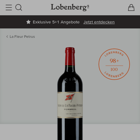
V
W
Suche
Exklusive 5+1 Angebote
Jetzt entdecken
La Fleur Petrus
98+
100