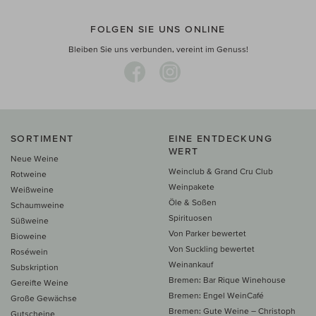
FOLGEN SIE UNS ONLINE
Bleiben Sie uns verbunden, vereint im Genuss!
SORTIMENT
EINE ENTDECKUNG
WERT
Neue Weine
Weinclub & Grand Cru Club
Rotweine
Weinpakete
Weißweine
Öle & Soßen
Schaumweine
Spirituosen
Süßweine
Von Parker bewertet
Bioweine
Von Suckling bewertet
Roséwein
Weinankauf
Subskription
Bremen: Bar Rique Winehouse
Gereifte Weine
Bremen: Engel WeinCafé
Große Gewächse
Bremen: Gute Weine – Christoph
Gutscheine