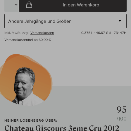
In den Warenkorb
inkl. MwSt, zzgl.
Versandkosten
0,375 l·
146,67 € /l
· 73147H
Versandkostenfrei ab 60,00 €
95
/100
HEINER LOBENBERG ÜBER:
Chateau Giscours 3eme Cru 2012