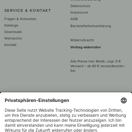
Datenschutz
SERVICE & KONTAKT
Impressum
Fragen & Antworten
AGB
Kataloge
Barrierefreiheitserklärung
Downloads
Weinarchiv
Widerrufsrecht
Kontakt
Vertrag widerrufen
Alle Preise inkl. MwSt., zzgl. 5 €
Versand
– ab
60 € versand­kosten­
frei
Beratung unter
+49 421 696 797-0
1.000 Winzer –
Weinhändler
Über 7.000 Weine
des Jahres 2022