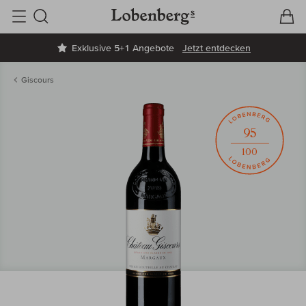
V
W
Suche
Exklusive 5+1 Angebote
Jetzt entdecken
Giscours
95
100