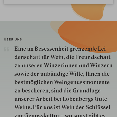
ÜBER UNS
Eine an Besessenheit gren­zende Lei­
den­schaft für Wein, die Freund­schaft
zu unseren Win­zer­innen und Win­zern
so­wie der un­bän­dige Wille, Ihnen die
best­mög­lich­en Wein­genuss­momente
zu besche­ren, sind die Grund­lage
unserer Arbeit bei Lobenbergs Gute
Weine. Für uns ist Wein der Schlüs­sel
zur Genuss­kultur – wo sonst gibt es