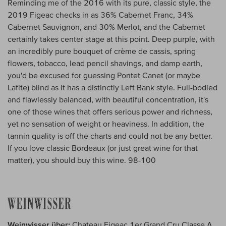
Reminding me of the 2016 with its pure, classic style, the
2019 Figeac checks in as 36% Cabernet Franc, 34%
Cabernet Sauvignon, and 30% Merlot, and the Cabernet
certainly takes center stage at this point. Deep purple, with
an incredibly pure bouquet of crème de cassis, spring
flowers, tobacco, lead pencil shavings, and damp earth,
you'd be excused for guessing Pontet Canet (or maybe
Lafite) blind as it has a distinctly Left Bank style. Full-bodied
and flawlessly balanced, with beautiful concentration, it's
one of those wines that offers serious power and richness,
yet no sensation of weight or heaviness. In addition, the
tannin quality is off the charts and could not be any better.
If you love classic Bordeaux (or just great wine for that
matter), you should buy this wine. 98-100
Weinwisser über:
Chateau Figeac 1er Grand Cru Classe A