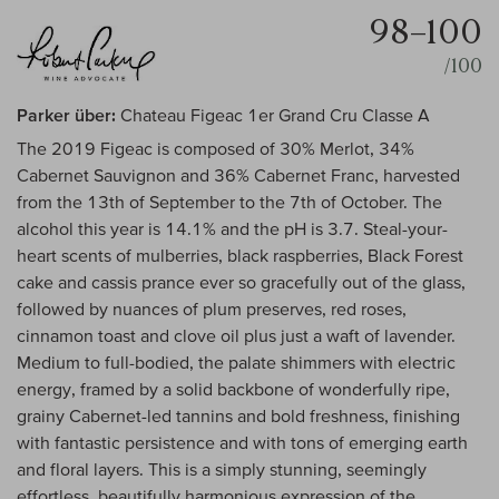
98–100
/100
Parker über:
Chateau Figeac 1er Grand Cru Classe A
The 2019 Figeac is composed of 30% Merlot, 34%
Cabernet Sauvignon and 36% Cabernet Franc, harvested
from the 13th of September to the 7th of October. The
alcohol this year is 14.1% and the pH is 3.7. Steal-your-
heart scents of mulberries, black raspberries, Black Forest
cake and cassis prance ever so gracefully out of the glass,
followed by nuances of plum preserves, red roses,
cinnamon toast and clove oil plus just a waft of lavender.
Medium to full-bodied, the palate shimmers with electric
energy, framed by a solid backbone of wonderfully ripe,
grainy Cabernet-led tannins and bold freshness, finishing
with fantastic persistence and with tons of emerging earth
and floral layers. This is a simply stunning, seemingly
effortless, beautifully harmonious expression of the