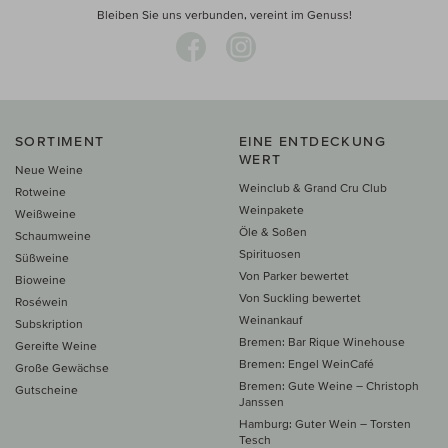
Bleiben Sie uns verbunden, vereint im Genuss!
SORTIMENT
EINE ENTDECKUNG
WERT
Neue Weine
Weinclub & Grand Cru Club
Rotweine
Weinpakete
Weißweine
Öle & Soßen
Schaumweine
Spirituosen
Süßweine
Von Parker bewertet
Bioweine
Von Suckling bewertet
Roséwein
Weinankauf
Subskription
Bremen: Bar Rique Winehouse
Gereifte Weine
Bremen: Engel WeinCafé
Große Gewächse
Bremen: Gute Weine – Christoph
Gutscheine
Janssen
Hamburg: Guter Wein – Torsten
Tesch