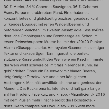
30 % Merlot, 34 % Cabernet Sauvignon, 36 % Cabernet
Franc. Purpur mit rubinrotem Rand. Ein erhabenes,
konzentriertes und gleichzeitig präzises, geradezu kühl
wirkendes Bouquet mit reifen Walderdbeeren und
betörenden Veilchen. Im zweiten Ansatz edle Cassiswürze,
deutliche Graphitspuren und Brombeergelee. Schon im
ersten Reinschnuppern läutete bei mir der «20/20-Punkte-
Alarm» (Giuseppe Lauria). Am royalen Gaumen mit samtiger
Textur und kakaoartigem Tanningerüst, die perfekt
stützende Rasse umhüllt den Wein wie ein Kaschmirmantel,
der Wein wirkt schwerelos, mit faszinierender Kühle. Im
gebündelten Finale ein Feuerwerk mit blauen Beeren,
tiefgründiger Terroirwürze und einer königlichen
Adstringenz. Man hält unwillkürlich inne und geniesst den
Moment. Das Rückaroma ist intensiv und hält ganz lange
an! Für Frédéric Faye kurz und knapp: «Magnificient!» 2016
mit dem Plus an mehr Frische ergibt die Höchstnote. «I
don’t like to compare but I would say 2016 with more