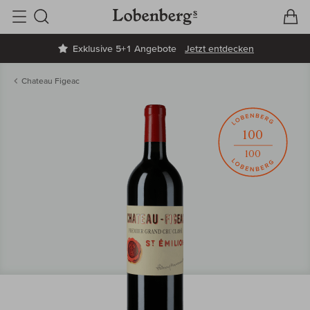
V
W
Suche
Exklusive 5+1 Angebote
Jetzt entdecken
Chateau Figeac
100
100