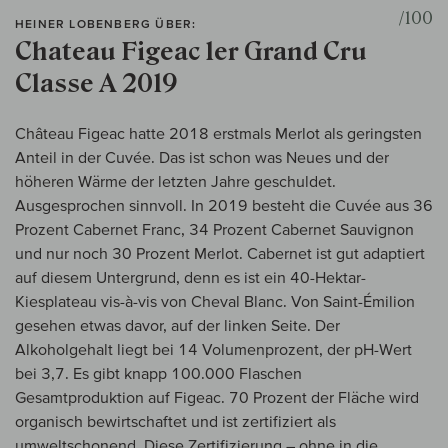
/100
HEINER LOBENBERG ÜBER:
Chateau Figeac 1er Grand Cru
Classe A 2019
Château Figeac hatte 2018 erstmals Merlot als geringsten
Anteil in der Cuvée. Das ist schon was Neues und der
höheren Wärme der letzten Jahre geschuldet.
Ausgesprochen sinnvoll. In 2019 besteht die Cuvée aus 36
Prozent Cabernet Franc, 34 Prozent Cabernet Sauvignon
und nur noch 30 Prozent Merlot. Cabernet ist gut adaptiert
auf diesem Untergrund, denn es ist ein 40-Hektar-
Kiesplateau vis-à-vis von Cheval Blanc. Von Saint-Émilion
gesehen etwas davor, auf der linken Seite. Der
Alkoholgehalt liegt bei 14 Volumenprozent, der pH-Wert
bei 3,7. Es gibt knapp 100.000 Flaschen
Gesamtproduktion auf Figeac. 70 Prozent der Fläche wird
organisch bewirtschaftet und ist zertifiziert als
umweltschonend. Diese Zertifizierung – ohne in die