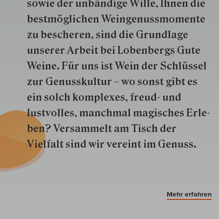
so­wie der un­bän­dige Wille, Ihnen die
best­mög­lich­en Wein­genuss­momente
zu besche­ren, sind die Grund­lage
unserer Arbeit bei Lobenbergs Gute
Weine. Für uns ist Wein der Schlüs­sel
zur Genuss­kultur – wo sonst gibt es
ein solch kom­plexes, freud- und
lustvolles, manchmal ma­gisch­es Er­le­
ben? Versammelt am Tisch der
Vielfalt sind wir ver­eint im Genuss.
Mehr erfahren