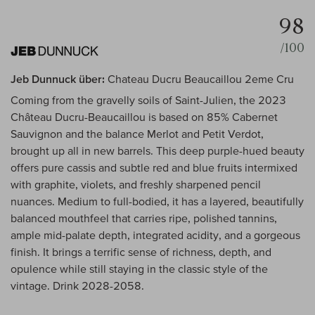
98
/100
Jeb Dunnuck über:
Chateau Ducru Beaucaillou 2eme Cru
Coming from the gravelly soils of Saint-Julien, the 2023
Château Ducru-Beaucaillou is based on 85% Cabernet
Sauvignon and the balance Merlot and Petit Verdot,
brought up all in new barrels. This deep purple-hued beauty
offers pure cassis and subtle red and blue fruits intermixed
with graphite, violets, and freshly sharpened pencil
nuances. Medium to full-bodied, it has a layered, beautifully
balanced mouthfeel that carries ripe, polished tannins,
ample mid-palate depth, integrated acidity, and a gorgeous
finish. It brings a terrific sense of richness, depth, and
opulence while still staying in the classic style of the
vintage. Drink 2028-2058.