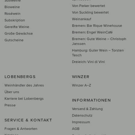
Süßweine
Von Parker bewertet
Bioweine
Von Suckling bewertet
Roséwein
Weinankauf
Subskription
Bremen: Bar Rique Winehouse
Gereifte Weine
Bremen: Engel WeinCafé
Große Gewächse
Bremen: Gute Weine – Christoph
Gutscheine
Janssen
Hamburg: Guter Wein – Torsten
Tesch
Dreieich: Vini di Vini
LOBENBERGS
WINZER
Weinhändler des Jahres
Winzer A–Z
Über uns
Karriere bei Lobenbergs
INFORMATIONEN
Presse
Versand & Zahlung
Datenschutz
SERVICE & KONTAKT
Impressum
Fragen & Antworten
AGB