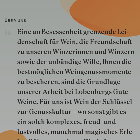
ÜBER UNS
Eine an Besessenheit gren­zende Lei­
den­schaft für Wein, die Freund­schaft
zu unseren Win­zer­innen und Win­zern
so­wie der un­bän­dige Wille, Ihnen die
best­mög­lich­en Wein­genuss­momente
zu besche­ren, sind die Grund­lage
unserer Arbeit bei Lobenbergs Gute
Weine. Für uns ist Wein der Schlüs­sel
zur Genuss­kultur – wo sonst gibt es
ein solch kom­plexes, freud- und
lustvolles, manchmal ma­gisch­es Er­le­