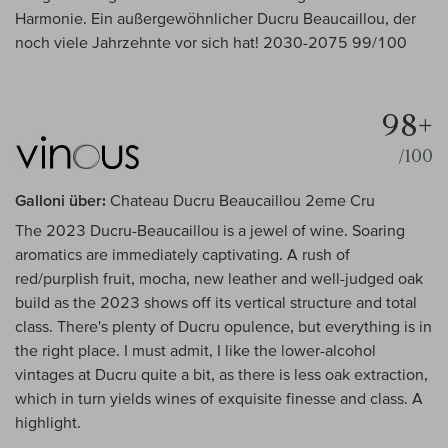
Harmonie. Ein außergewöhnlicher Ducru Beaucaillou, der
noch viele Jahrzehnte vor sich hat! 2030-2075 99/100
98+
/100
Galloni über:
Chateau Ducru Beaucaillou 2eme Cru
The 2023 Ducru-Beaucaillou is a jewel of wine. Soaring
aromatics are immediately captivating. A rush of
red/purplish fruit, mocha, new leather and well-judged oak
build as the 2023 shows off its vertical structure and total
class. There's plenty of Ducru opulence, but everything is in
the right place. I must admit, I like the lower-alcohol
vintages at Ducru quite a bit, as there is less oak extraction,
which in turn yields wines of exquisite finesse and class. A
highlight.