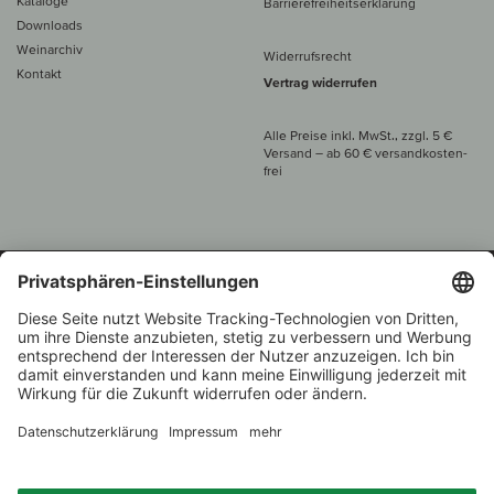
Kataloge
Barrierefreiheitserklärung
Downloads
Weinarchiv
Widerrufsrecht
Kontakt
Vertrag widerrufen
Alle Preise inkl. MwSt., zzgl. 5 €
Versand
– ab
60 € versand­kosten­
frei
Beratung unter
+49 421 696 797-0
1.000 Winzer –
Weinhändler
Zurück
Über 7.000 Weine
des Jahres 2022