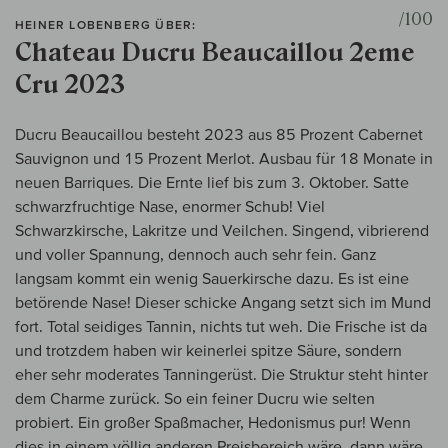
/100
HEINER LOBENBERG ÜBER:
Chateau Ducru Beaucaillou 2eme
Cru 2023
Ducru Beaucaillou besteht 2023 aus 85 Prozent Cabernet
Sauvignon und 15 Prozent Merlot. Ausbau für 18 Monate in
neuen Barriques. Die Ernte lief bis zum 3. Oktober. Satte
schwarzfruchtige Nase, enormer Schub! Viel
Schwarzkirsche, Lakritze und Veilchen. Singend, vibrierend
und voller Spannung, dennoch auch sehr fein. Ganz
langsam kommt ein wenig Sauerkirsche dazu. Es ist eine
betörende Nase! Dieser schicke Angang setzt sich im Mund
fort. Total seidiges Tannin, nichts tut weh. Die Frische ist da
und trotzdem haben wir keinerlei spitze Säure, sondern
eher sehr moderates Tanningerüst. Die Struktur steht hinter
dem Charme zurück. So ein feiner Ducru wie selten
probiert. Ein großer Spaßmacher, Hedonismus pur! Wenn
dies in einem völlig anderen Preisbereich wäre, dann wäre