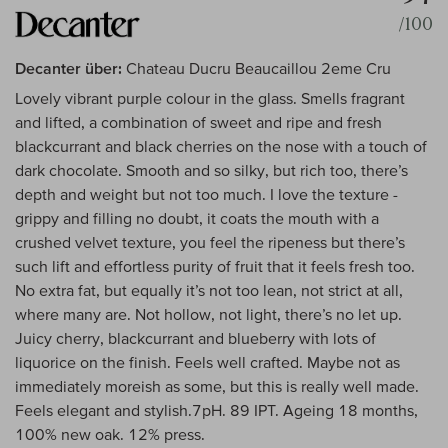
/100
Decanter über:
Chateau Ducru Beaucaillou 2eme Cru
Lovely vibrant purple colour in the glass. Smells fragrant
and lifted, a combination of sweet and ripe and fresh
blackcurrant and black cherries on the nose with a touch of
dark chocolate. Smooth and so silky, but rich too, there’s
depth and weight but not too much. I love the texture -
grippy and filling no doubt, it coats the mouth with a
crushed velvet texture, you feel the ripeness but there’s
such lift and effortless purity of fruit that it feels fresh too.
No extra fat, but equally it’s not too lean, not strict at all,
where many are. Not hollow, not light, there’s no let up.
Juicy cherry, blackcurrant and blueberry with lots of
liquorice on the finish. Feels well crafted. Maybe not as
immediately moreish as some, but this is really well made.
Feels elegant and stylish.7pH. 89 IPT. Ageing 18 months,
100% new oak. 12% press.