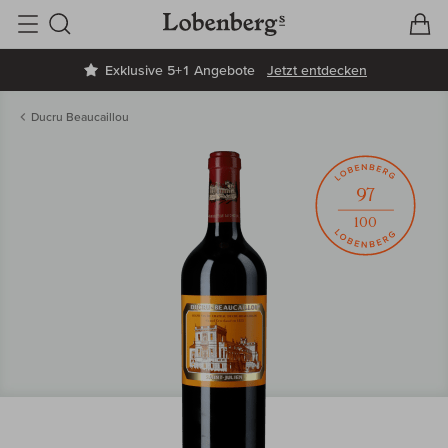
V
W
Suche
Exklusive 5+1 Angebote
Jetzt entdecken
Ducru Beaucaillou
97
100