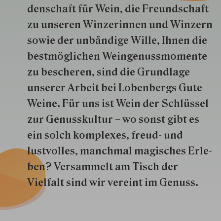
den­schaft für Wein, die Freund­schaft
zu unseren Win­zer­innen und Win­zern
so­wie der un­bän­dige Wille, Ihnen die
best­mög­lich­en Wein­genuss­momente
zu besche­ren, sind die Grund­lage
unserer Arbeit bei Lobenbergs Gute
Weine. Für uns ist Wein der Schlüs­sel
zur Genuss­kultur – wo sonst gibt es
ein solch kom­plexes, freud- und
lustvolles, manchmal ma­gisch­es Er­le­
ben? Versammelt am Tisch der
Vielfalt sind wir ver­eint im Genuss.