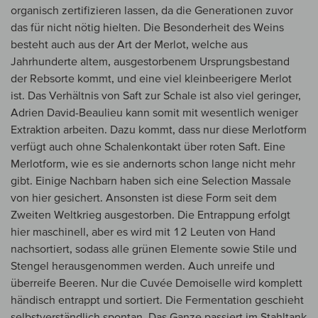
organisch zertifizieren lassen, da die Generationen zuvor
das für nicht nötig hielten. Die Besonderheit des Weins
besteht auch aus der Art der Merlot, welche aus
Jahrhunderte altem, ausgestorbenem Ursprungsbestand
der Rebsorte kommt, und eine viel kleinbeerigere Merlot
ist. Das Verhältnis von Saft zur Schale ist also viel geringer,
Adrien David-Beaulieu kann somit mit wesentlich weniger
Extraktion arbeiten. Dazu kommt, dass nur diese Merlotform
verfügt auch ohne Schalenkontakt über roten Saft. Eine
Merlotform, wie es sie andernorts schon lange nicht mehr
gibt. Einige Nachbarn haben sich eine Selection Massale
von hier gesichert. Ansonsten ist diese Form seit dem
Zweiten Weltkrieg ausgestorben. Die Entrappung erfolgt
hier maschinell, aber es wird mit 12 Leuten von Hand
nachsortiert, sodass alle grünen Elemente sowie Stile und
Stengel herausgenommen werden. Auch unreife und
überreife Beeren. Nur die Cuvée Demoiselle wird komplett
händisch entrappt und sortiert. Die Fermentation geschieht
selbstverständlich spontan. Das Ganze passiert im Stahltank