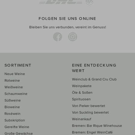
FOLGEN SIE UNS ONLINE
Bleiben Sie uns verbunden, vereint im Genuss!
SORTIMENT
EINE ENTDECKUNG
WERT
Neue Weine
Weinclub & Grand Cru Club
Rotweine
Weinpakete
Weißweine
Öle & Soßen
Schaumweine
Spirituosen
Süßweine
Von Parker bewertet
Bioweine
Von Suckling bewertet
Roséwein
Weinankauf
Subskription
Bremen: Bar Rique Winehouse
Gereifte Weine
Bremen: Engel WeinCafé
Große Gewächse