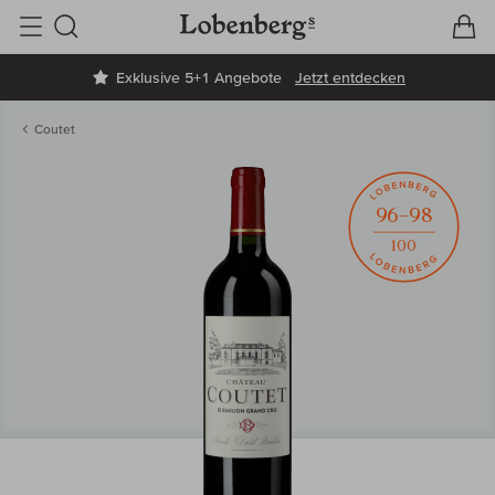
V
W
Suche
Exklusive 5+1 Angebote
Jetzt entdecken
Coutet
96–98
100