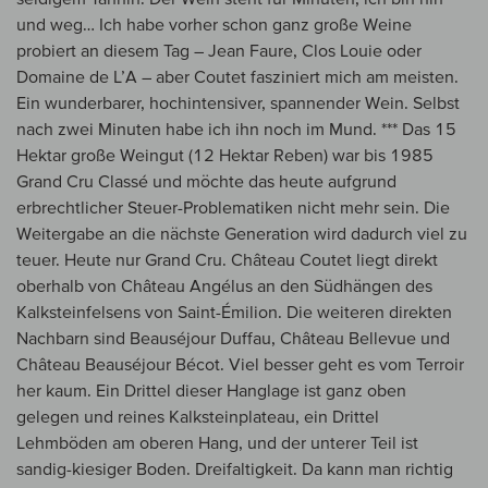
und weg… Ich habe vorher schon ganz große Weine
probiert an diesem Tag – Jean Faure, Clos Louie oder
Domaine de L’A – aber Coutet fasziniert mich am meisten.
Ein wunderbarer, hochintensiver, spannender Wein. Selbst
nach zwei Minuten habe ich ihn noch im Mund. *** Das 15
Hektar große Weingut (12 Hektar Reben) war bis 1985
Grand Cru Classé und möchte das heute aufgrund
erbrechtlicher Steuer-Problematiken nicht mehr sein. Die
Weitergabe an die nächste Generation wird dadurch viel zu
teuer. Heute nur Grand Cru. Château Coutet liegt direkt
oberhalb von Château Angélus an den Südhängen des
Kalksteinfelsens von Saint-Émilion. Die weiteren direkten
Nachbarn sind Beauséjour Duffau, Château Bellevue und
Château Beauséjour Bécot. Viel besser geht es vom Terroir
her kaum. Ein Drittel dieser Hanglage ist ganz oben
gelegen und reines Kalksteinplateau, ein Drittel
Lehmböden am oberen Hang, und der unterer Teil ist
sandig-kiesiger Boden. Dreifaltigkeit. Da kann man richtig