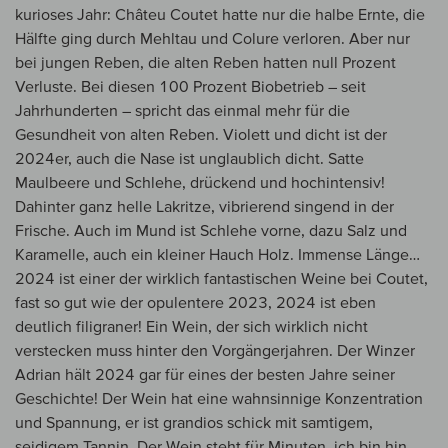
kurioses Jahr: Châteu Coutet hatte nur die halbe Ernte, die
Hälfte ging durch Mehltau und Colure verloren. Aber nur
bei jungen Reben, die alten Reben hatten null Prozent
Verluste. Bei diesen 100 Prozent Biobetrieb – seit
Jahrhunderten – spricht das einmal mehr für die
Gesundheit von alten Reben. Violett und dicht ist der
2024er, auch die Nase ist unglaublich dicht. Satte
Maulbeere und Schlehe, drückend und hochintensiv!
Dahinter ganz helle Lakritze, vibrierend singend in der
Frische. Auch im Mund ist Schlehe vorne, dazu Salz und
Karamelle, auch ein kleiner Hauch Holz. Immense Länge…
2024 ist einer der wirklich fantastischen Weine bei Coutet,
fast so gut wie der opulentere 2023, 2024 ist eben
deutlich filigraner! Ein Wein, der sich wirklich nicht
verstecken muss hinter den Vorgängerjahren. Der Winzer
Adrian hält 2024 gar für eines der besten Jahre seiner
Geschichte! Der Wein hat eine wahnsinnige Konzentration
und Spannung, er ist grandios schick mit samtigem,
seidigem Tannin. Der Wein steht für Minuten, ich bin hin