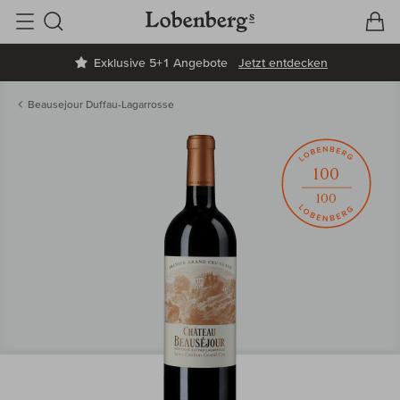
V
W
Suche
Exklusive 5+1 Angebote
Jetzt entdecken
Beausejour Duffau-Lagarrosse
100
100