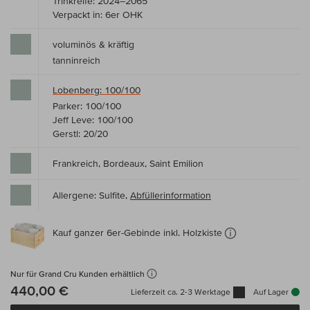
Trinkreife: 2024–2065
Verpackt in: 6er OHK
voluminös & kräftig
tanninreich
Lobenberg: 100/100
Parker: 100/100
Jeff Leve: 100/100
Gerstl: 20/20
Frankreich, Bordeaux, Saint Emilion
Allergene: Sulfite,
Abfüllerinformation
Kauf ganzer 6er-Gebinde inkl. Holzkiste
Nur für Grand Cru Kunden erhältlich
440,00 €
Lieferzeit ca. 2-3 Werktage
Auf Lager