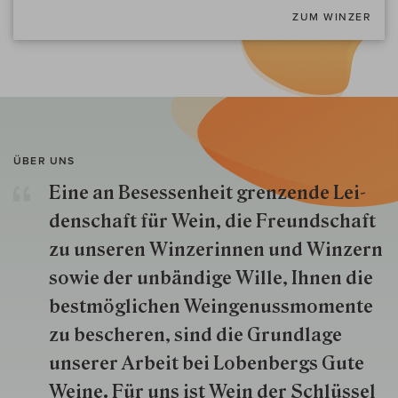
ZUM WINZER
ÜBER UNS
Eine an Besessenheit gren­zende Lei­
den­schaft für Wein, die Freund­schaft
zu unseren Win­zer­innen und Win­zern
so­wie der un­bän­dige Wille, Ihnen die
best­mög­lich­en Wein­genuss­momente
zu besche­ren, sind die Grund­lage
unserer Arbeit bei Lobenbergs Gute
Weine. Für uns ist Wein der Schlüs­sel