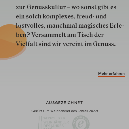
zur Genuss­kultur – wo sonst gibt es
ein solch kom­plexes, freud- und
lustvolles, manchmal ma­gisch­es Er­le­
ben? Versammelt am Tisch der
Vielfalt sind wir ver­eint im Genuss.
Mehr erfahren
AUSGEZEICHNET
Gekürt zum Weinhändler des Jahres 2022!