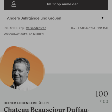
Im Shop anmelden
inkl. MwSt, zzgl.
Versandkosten
0,75 l·
586,67 € /l
· 19115H
Versandkostenfrei ab 60,00 €
100
/100
HEINER LOBENBERG ÜBER:
Chateau Beausejour Duffau-