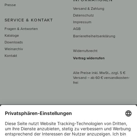
Presse
Versand & Zahlung
Datenschutz
SERVICE & KONTAKT
Impressum
Fragen & Antworten
AGB
Kataloge
Barrierefreiheitserklärung
Downloads
Weinarchiv
Widerrufsrecht
Kontakt
Vertrag widerrufen
Alle Preise inkl. MwSt., zzgl. 5 €
Versand
– ab
60 € versand­kosten­
frei
Beratung unter
+49 421 696 797-0