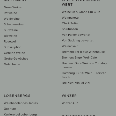
WERT
Neue Weine
Weinclub & Grand Cru Club
Rotweine
Weinpakete
Weißweine
Öle & Soßen
Schaumweine
Spirituosen
Süßweine
Von Parker bewertet
Bioweine
Von Suckling bewertet
Roséwein
Weinankauf
Subskription
Bremen: Bar Rique Winehouse
Gereifte Weine
Bremen: Engel WeinCafé
Große Gewächse
Bremen: Gute Weine – Christoph
Gutscheine
Janssen
Hamburg: Guter Wein – Torsten
Tesch
Dreieich: Vini di Vini
LOBENBERGS
WINZER
Weinhändler des Jahres
Winzer A–Z
Über uns
Karriere bei Lobenbergs
INFORMATIONEN