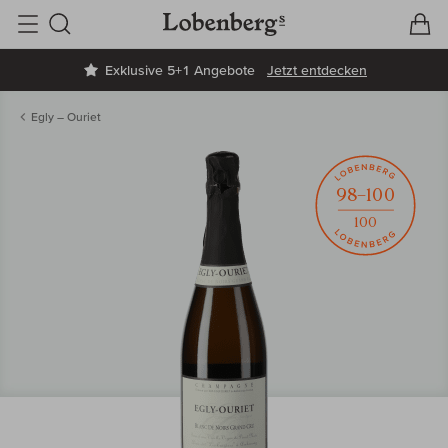
V
W
Suche
Exklusive 5+1 Angebote
Jetzt entdecken
Egly – Ouriet
98–100
100