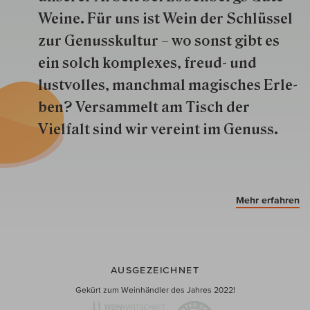
Weine. Für uns ist Wein der Schlüs­sel
zur Genuss­kultur – wo sonst gibt es
ein solch kom­plexes, freud- und
lustvolles, manchmal ma­gisch­es Er­le­
ben? Versammelt am Tisch der
Vielfalt sind wir ver­eint im Genuss.
Mehr erfahren
AUSGEZEICHNET
Gekürt zum Weinhändler des Jahres 2022!