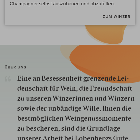
Champagner selbst auszubauen und abzufüllen.
ZUM WINZER
ÜBER UNS
Eine an Besessenheit gren­zende Lei­
den­schaft für Wein, die Freund­schaft
zu unseren Win­zer­innen und Win­zern
so­wie der un­bän­dige Wille, Ihnen die
best­mög­lich­en Wein­genuss­momente
zu besche­ren, sind die Grund­lage
unserer Arbeit bei Lobenbergs Gute