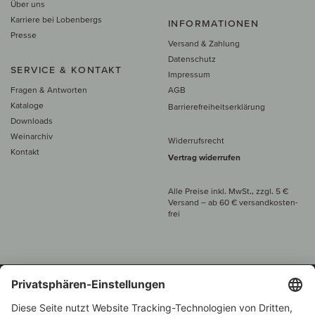
Über uns
Karriere bei Lobenbergs
INFORMATIONEN
Presse
Versand & Zahlung
Datenschutz
SERVICE & KONTAKT
Impressum
Fragen & Antworten
AGB
Kataloge
Barrierefreiheitserklärung
Downloads
Weinarchiv
Widerrufsrecht
Kontakt
Vertrag widerrufen
Alle Preise inkl. MwSt., zzgl. 5 €
Versand
– ab
60 € versand­kosten­
frei
Beratung unter