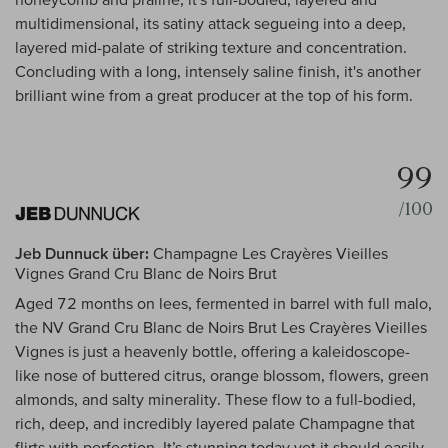
multidimensional, its satiny attack segueing into a deep,
layered mid-palate of striking texture and concentration.
Concluding with a long, intensely saline finish, it's another
brilliant wine from a great producer at the top of his form.
99
/100
Jeb Dunnuck über:
Champagne Les Crayères Vieilles
Vignes Grand Cru Blanc de Noirs Brut
Aged 72 months on lees, fermented in barrel with full malo,
the NV Grand Cru Blanc de Noirs Brut Les Crayères Vieilles
Vignes is just a heavenly bottle, offering a kaleidoscope-
like nose of buttered citrus, orange blossom, flowers, green
almonds, and salty minerality. These flow to a full-bodied,
rich, deep, and incredibly layered palate Champagne that
flirts with perfection. It’s stunning today yet it should easily