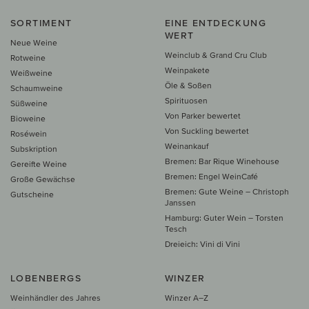
SORTIMENT
EINE ENTDECKUNG
WERT
Neue Weine
Weinclub & Grand Cru Club
Rotweine
Weinpakete
Weißweine
Öle & Soßen
Schaumweine
Spirituosen
Süßweine
Von Parker bewertet
Bioweine
Von Suckling bewertet
Roséwein
Weinankauf
Subskription
Bremen: Bar Rique Winehouse
Gereifte Weine
Bremen: Engel WeinCafé
Große Gewächse
Bremen: Gute Weine – Christoph
Gutscheine
Janssen
Hamburg: Guter Wein – Torsten
Tesch
Dreieich: Vini di Vini
LOBENBERGS
WINZER
Weinhändler des Jahres
Winzer A–Z