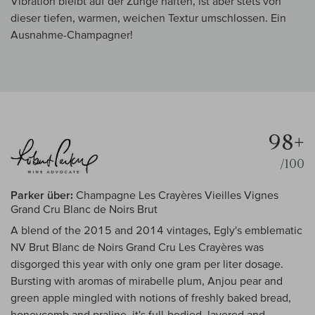
Vibration bleibt auf der Zunge haften, ist aber stets von
dieser tiefen, warmen, weichen Textur umschlossen. Ein
Ausnahme-Champagner!
98+
/100
Parker über:
Champagne Les Crayères Vieilles Vignes
Grand Cru Blanc de Noirs Brut
A blend of the 2015 and 2014 vintages, Egly's emblematic
NV Brut Blanc de Noirs Grand Cru Les Crayères was
disgorged this year with only one gram per liter dosage.
Bursting with aromas of mirabelle plum, Anjou pear and
green apple mingled with notions of freshly baked bread,
honeycomb and praline, it's full-bodied, layered and