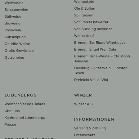
Weinpakete
Weißweine
Öle & Soßen
Schaumweine
Spirituosen
Süßweine
Von Parker bewertet
Bioweine
Von Suckling bewertet
Roséwein
Weinankauf
Subskription
Bremen: Bar Rique Winehouse
Gereifte Weine
Bremen: Engel WeinCafé
Große Gewächse
Bremen: Gute Weine – Christoph
Gutscheine
Janssen
Hamburg: Guter Wein – Torsten
Tesch
Dreieich: Vini di Vini
LOBENBERGS
WINZER
Weinhändler des Jahres
Winzer A–Z
Über uns
Karriere bei Lobenbergs
INFORMATIONEN
Presse
Versand & Zahlung
Datenschutz