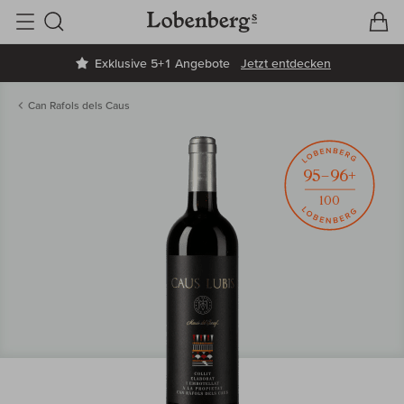
V
W
Suche
Exklusive 5+1 Angebote
Jetzt entdecken
Can Rafols dels Caus
95–96+
100