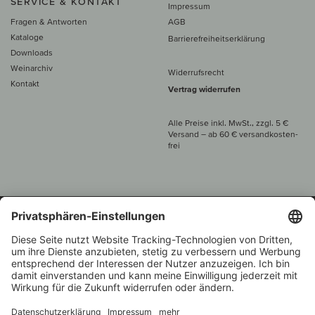
SERVICE & KONTAKT
Impressum
Fragen & Antworten
AGB
Kataloge
Barrierefreiheitserklärung
Downloads
Weinarchiv
Widerrufsrecht
Kontakt
Vertrag widerrufen
Alle Preise inkl. MwSt., zzgl. 5 €
Versand
– ab
60 € versand­kosten­
frei
Beratung unter
+49 421 696 797-0
1.000 Winzer –
Weinhändler
Zurück
Über 7.000 Weine
des Jahres 2022