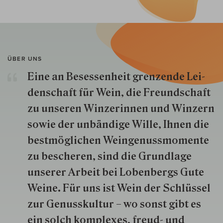
ÜBER UNS
Eine an Besessenheit gren­zende Lei­
den­schaft für Wein, die Freund­schaft
zu unseren Win­zer­innen und Win­zern
so­wie der un­bän­dige Wille, Ihnen die
best­mög­lich­en Wein­genuss­momente
zu besche­ren, sind die Grund­lage
unserer Arbeit bei Lobenbergs Gute
Weine. Für uns ist Wein der Schlüs­sel
zur Genuss­kultur – wo sonst gibt es
ein solch kom­plexes, freud- und