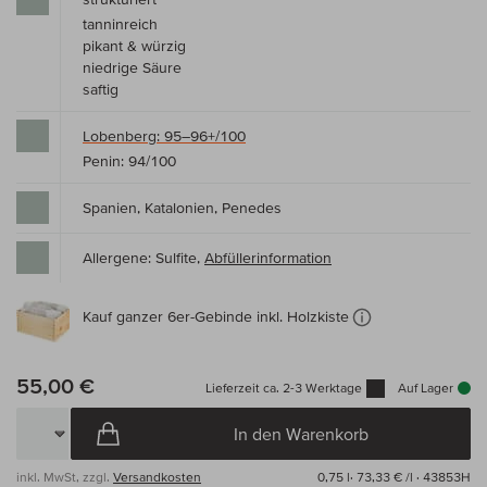
tanninreich
pikant & würzig
niedrige Säure
saftig
Lobenberg: 95–96+/100
Penin: 94/100
Spanien, Katalonien, Penedes
Allergene: Sulfite,
Abfüllerinformation
Kauf ganzer 6er-Gebinde inkl. Holzkiste
55,00 €
Lieferzeit ca. 2-3 Werktage
Auf Lager
In den Warenkorb
inkl. MwSt, zzgl.
Versandkosten
0,75 l·
73,33 € /l
· 43853H