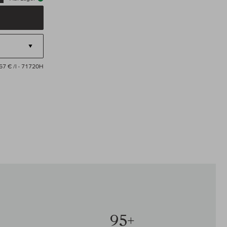
67 € /l
· 71720H
95+