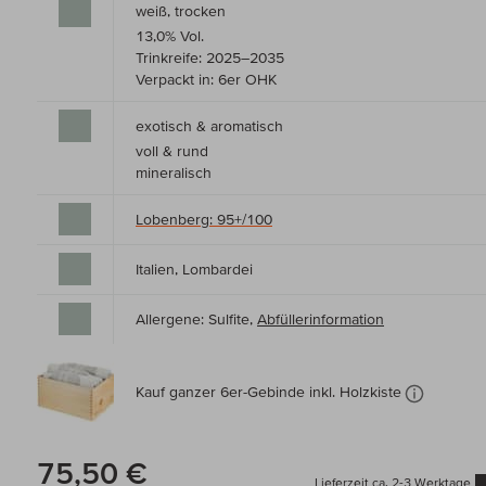
weiß, trocken
13,0% Vol.
Trinkreife: 2025–2035
Verpackt in: 6er OHK
exotisch & aromatisch
voll & rund
mineralisch
Lobenberg: 95+/100
Italien, Lombardei
Allergene: Sulfite,
Abfüllerinformation
Kauf ganzer 6er-Gebinde inkl. Holzkiste
75,50 €
Lieferzeit ca. 2-3 Werktage