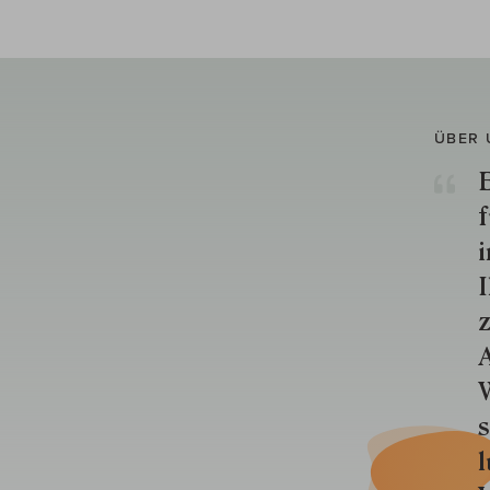
ÜBER 
E
f
i
I
z
A
W
s
l