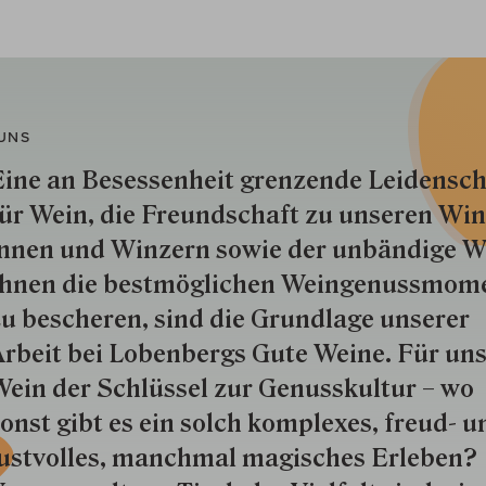
UNS
ine an Besessenheit gren­zende Lei­den­sch
ür Wein, die Freund­schaft zu unseren Win­
nnen und Win­zern so­wie der un­bän­dige Wi
hnen die best­mög­lich­en Wein­genuss­mom
u besche­ren, sind die Grund­lage unserer
rbeit bei Lobenbergs Gute Weine. Für uns
ein der Schlüs­sel zur Genuss­kultur – wo
onst gibt es ein solch kom­plexes, freud- u
ustvolles, manchmal ma­gisch­es Er­le­ben?