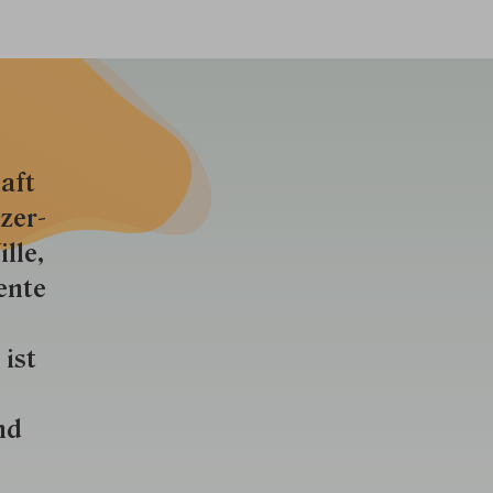
aft
zer­
lle,
ente
 ist
nd