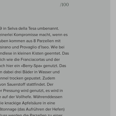
/100
 in Selva della Tesa umbenannt.
keinerlei Kompromisse macht, wenn es
rauben kommen aus 8 Parzellen mit
sirano und Provaglio d’Iseo. Wie bei
ndlese in kleinen Kisten geerntet. Das
ich wie die Franciacortas und der
ch hier ein »Berry-Spa« genutzt. Das
en dabei drei Bäder in Wasser und
unnel trocken gepustet. Zudem
on Sauerstoff stattfindet. Der
er Pressung wird genutzt, es wird in
e auf der Vollhefe. Währenddessen
die knackige Apfelsäure in eine
âtonnage (das Aufrühren der Hefen)
luss werden die Parzellen zu einer