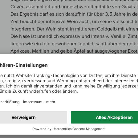
Cuvée assembliert und ungeschwefelt mithilfe von Gravität
Das Ergebnis darf es sich daraufhin für über 3,5 Jahre in
Zeit braucht der intensive Wein auch, um seine vielschicht
integrieren. Der Wein steht in mittlerem Goldgelb mit ein
Die Nase ist unendlich expressiv und intensiv. Vanille, Zi
liegen wie ein fein gewobener Teppich sanft über der gelben
Aprikose, Marillen und gelbe Äpfel auf ausgewogener Exotik
sich auch die intensive Mineralik immer mehr. Kreide, nasser
Streichholz und Reduktion kommen mit einem Anflug dezen
erhaben und intensiv, aber nichts ist dominant oder will s
total samtig. Der Holzausbau, das Hefelager und die Bâto
Der Wein ist buttrig, voll und durch zitrische Noten von sal
bitteren Kräutern geprägt. Er hat ordentlich Bums und ist d
finessenreich. Fein strukturiert mit ganz zartem Gerbstoff 
komplexer Wein mit Zug und Trinkfreude. Sicher einer der 