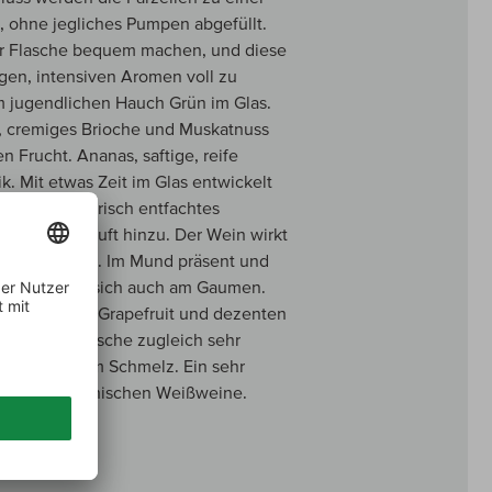
, ohne jegliches Pumpen abgefüllt.
 der Flasche bequem machen, und diese
igen, intensiven Aromen voll zu
em jugendlichen Hauch Grün im Glas.
mt, cremiges Brioche und Muskatnuss
 Frucht. Ananas, saftige, reife
. Mit etwas Zeit im Glas entwickelt
 Kalkstein, frisch entfachtes
ter Meeresluft hinzu. Der Wein wirkt
ich aufdrängen. Im Mund präsent und
nnage zeigen sich auch am Gaumen.
ziger Zitrone, Grapefruit und dezenten
urch seine Frische zugleich sehr
und köstlichem Schmelz. Ein sehr
großen italienischen Weißweine.