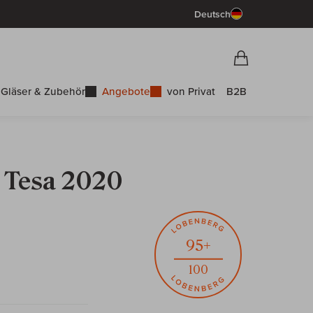
Deutsch
Vorschau War
Warenkorb
Gläser & Zubehör
Angebote
von Privat
B2B
a Tesa 2020
95+
100