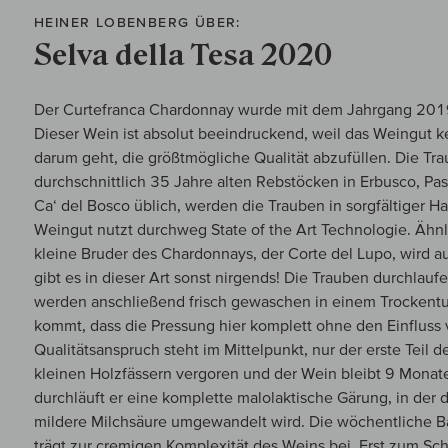
HEINER LOBENBERG ÜBER:
Selva della Tesa 2020
Der Curtefranca Chardonnay wurde mit dem Jahrgang 2019
Dieser Wein ist absolut beeindruckend, weil das Weingut 
darum geht, die größtmögliche Qualität abzufüllen. Die T
durchschnittlich 35 Jahre alten Rebstöcken in Erbusco, Pas
Ca‘ del Bosco üblich, werden die Trauben in sorgfältiger Ha
Weingut nutzt durchweg State of the Art Technologie. Ähnl
kleine Bruder des Chardonnays, der Corte del Lupo, wird au
gibt es in dieser Art sonst nirgends! Die Trauben durchlauf
werden anschließend frisch gewaschen in einem Trockent
kommt, dass die Pressung hier komplett ohne den Einfluss v
Qualitätsanspruch steht im Mittelpunkt, nur der erste Teil d
kleinen Holzfässern vergoren und der Wein bleibt 9 Monat
durchläuft er eine komplette malolaktische Gärung, in der 
mildere Milchsäure umgewandelt wird. Die wöchentliche B
trägt zur cremigen Komplexität des Weins bei. Erst zum Sch