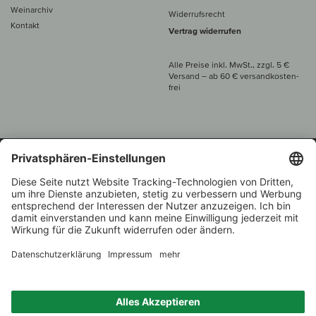
Weinarchiv
Widerrufsrecht
Kontakt
Vertrag widerrufen
Alle Preise inkl. MwSt., zzgl. 5 €
Versand
– ab
60 € versand­kosten­
frei
Beratung unter
+49 421 696 797-0
1.000 Winzer –
Weinhändler
Zurück
Über 7.000 Weine
des Jahres 2022