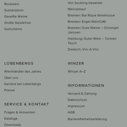
Von Suckling bewertet
Roséwein
Weinankauf
Subskription
Bremen: Bar Rique Winehouse
Gereifte Weine
Bremen: Engel WeinCafé
Große Gewächse
Bremen: Gute Weine – Christoph
Gutscheine
Janssen
Hamburg: Guter Wein – Torsten
Tesch
Dreieich: Vini di Vini
LOBENBERGS
WINZER
Weinhändler des Jahres
Winzer A–Z
Über uns
Karriere bei Lobenbergs
INFORMATIONEN
Presse
Versand & Zahlung
Datenschutz
SERVICE & KONTAKT
Impressum
Fragen & Antworten
AGB
Kataloge
Barrierefreiheitserklärung
Downloads