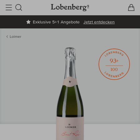
V
W
Suche
Exklusive 5+1 Angebote
Jetzt entdecken
Loimer
93+
100