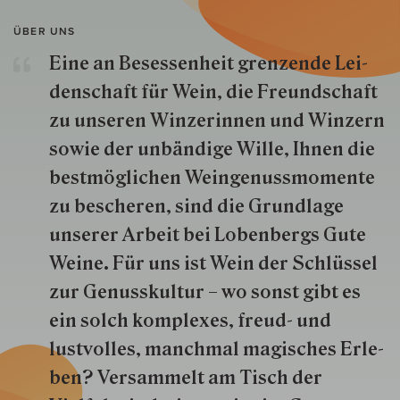
ÜBER UNS
Eine an Besessenheit gren­zende Lei­
den­schaft für Wein, die Freund­schaft
zu unseren Win­zer­innen und Win­zern
so­wie der un­bän­dige Wille, Ihnen die
best­mög­lich­en Wein­genuss­momente
zu besche­ren, sind die Grund­lage
unserer Arbeit bei Lobenbergs Gute
Weine. Für uns ist Wein der Schlüs­sel
zur Genuss­kultur – wo sonst gibt es
ein solch kom­plexes, freud- und
lustvolles, manchmal ma­gisch­es Er­le­
ben? Versammelt am Tisch der