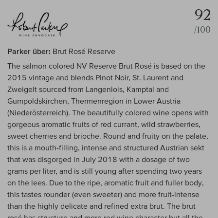
92
/100
Parker über:
Brut Rosé Reserve
The salmon colored NV Reserve Brut Rosé is based on the
2015 vintage and blends Pinot Noir, St. Laurent and
Zweigelt sourced from Langenlois, Kamptal and
Gumpoldskirchen, Thermenregion in Lower Austria
(Niederösterreich). The beautifully colored wine opens with
gorgeous aromatic fruits of red currant, wild strawberries,
sweet cherries and brioche. Round and fruity on the palate,
this is a mouth-filling, intense and structured Austrian sekt
that was disgorged in July 2018 with a dosage of two
grams per liter, and is still young after spending two years
on the lees. Due to the ripe, aromatic fruit and fuller body,
this tastes rounder (even sweeter) and more fruit-intense
than the highly delicate and refined extra brut. The brut
rosé has structure and more red wine character but all the