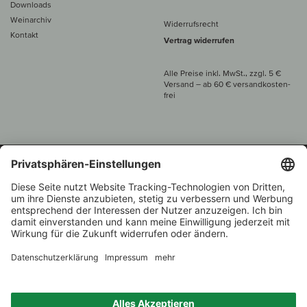
Downloads
Weinarchiv
Widerrufsrecht
Kontakt
Vertrag widerrufen
Alle Preise inkl. MwSt., zzgl. 5 €
Versand
– ab
60 € versand­kosten­
frei
Beratung unter
+49 421 696 797-0
1.000 Winzer –
Weinhändler
Zurück
Über 7.000 Weine
des Jahres 2022