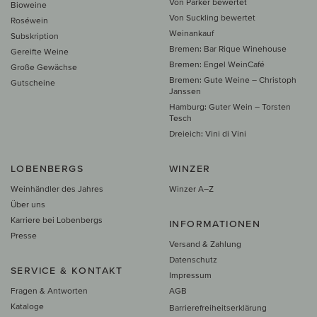
Von Parker bewertet
Bioweine
Von Suckling bewertet
Roséwein
Weinankauf
Subskription
Bremen: Bar Rique Winehouse
Gereifte Weine
Bremen: Engel WeinCafé
Große Gewächse
Bremen: Gute Weine – Christoph
Gutscheine
Janssen
Hamburg: Guter Wein – Torsten
Tesch
Dreieich: Vini di Vini
LOBENBERGS
WINZER
Weinhändler des Jahres
Winzer A–Z
Über uns
Karriere bei Lobenbergs
INFORMATIONEN
Presse
Versand & Zahlung
Datenschutz
SERVICE & KONTAKT
Impressum
Fragen & Antworten
AGB
Kataloge
Barrierefreiheitserklärung