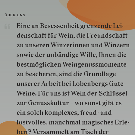
ÜBER UNS
Eine an Besessenheit gren­zende Lei­
den­schaft für Wein, die Freund­schaft
zu unseren Win­zer­innen und Win­zern
so­wie der un­bän­dige Wille, Ihnen die
best­mög­lich­en Wein­genuss­momente
zu besche­ren, sind die Grund­lage
unserer Arbeit bei Lobenbergs Gute
Weine. Für uns ist Wein der Schlüs­sel
zur Genuss­kultur – wo sonst gibt es
ein solch kom­plexes, freud- und
lustvolles, manchmal ma­gisch­es Er­le­
ben? Versammelt am Tisch der