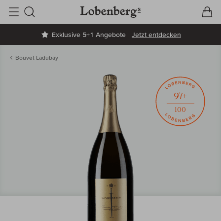
V
W
Suche
Exklusive 5+1 Angebote
Jetzt entdecken
Bouvet Ladubay
97+
100