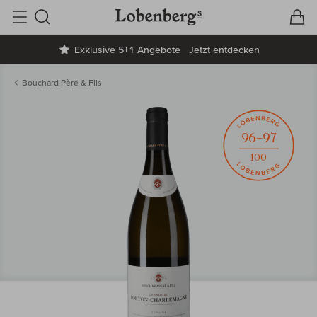
V
W
Suche
Exklusive 5+1 Angebote
Jetzt entdecken
Bouchard Père & Fils
96–97
100