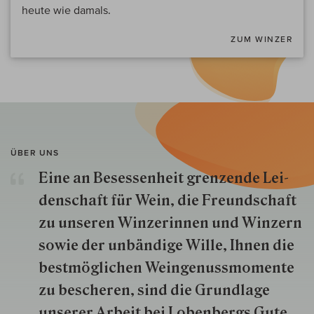
heute wie damals.
ZUM WINZER
ÜBER UNS
Eine an Besessenheit gren­zende Lei­
den­schaft für Wein, die Freund­schaft
zu unseren Win­zer­innen und Win­zern
so­wie der un­bän­dige Wille, Ihnen die
best­mög­lich­en Wein­genuss­momente
zu besche­ren, sind die Grund­lage
unserer Arbeit bei Lobenbergs Gute