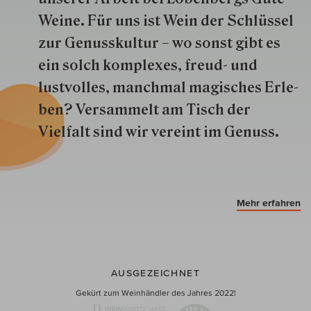
Weine. Für uns ist Wein der Schlüs­sel
zur Genuss­kultur – wo sonst gibt es
ein solch kom­plexes, freud- und
lustvolles, manchmal ma­gisch­es Er­le­
ben? Versammelt am Tisch der
Vielfalt sind wir ver­eint im Genuss.
Mehr erfahren
AUSGEZEICHNET
Gekürt zum Weinhändler des Jahres 2022!