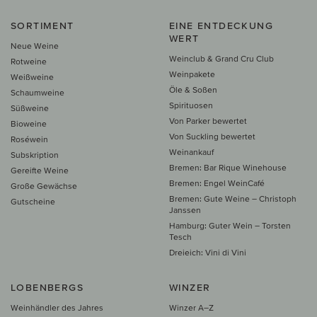
SORTIMENT
EINE ENTDECKUNG
WERT
Neue Weine
Weinclub & Grand Cru Club
Rotweine
Weinpakete
Weißweine
Öle & Soßen
Schaumweine
Spirituosen
Süßweine
Von Parker bewertet
Bioweine
Von Suckling bewertet
Roséwein
Weinankauf
Subskription
Bremen: Bar Rique Winehouse
Gereifte Weine
Bremen: Engel WeinCafé
Große Gewächse
Bremen: Gute Weine – Christoph
Gutscheine
Janssen
Hamburg: Guter Wein – Torsten
Tesch
Dreieich: Vini di Vini
LOBENBERGS
WINZER
Weinhändler des Jahres
Winzer A–Z