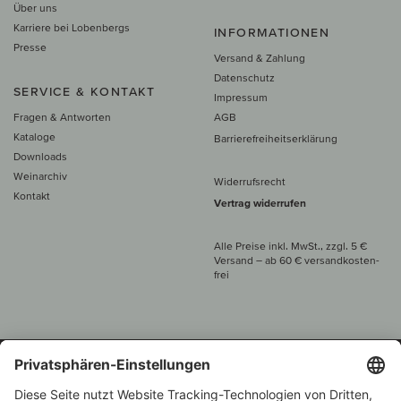
Über uns
Karriere bei Lobenbergs
INFORMATIONEN
Presse
Versand & Zahlung
Datenschutz
SERVICE & KONTAKT
Impressum
Fragen & Antworten
AGB
Kataloge
Barrierefreiheitserklärung
Downloads
Weinarchiv
Widerrufsrecht
Kontakt
Vertrag widerrufen
Alle Preise inkl. MwSt., zzgl. 5 €
Versand
– ab
60 € versand­kosten­
frei
Beratung unter