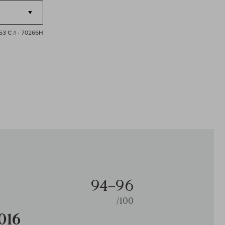
53 € /l
· 70266H
94–96
/100
016