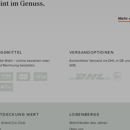
int im Genuss.
Mehr 
GSMITTEL
VERSANDOPTIONEN
die Wahl – online bezahlen oder
Kostenfreier Versand via DHL in DE un
uf Rechnung bestellen.
60€.
NTDECKUNG WERT
LOBENBERGS
 Grand Cru Club
Weinhändler des Jahres
e
Über uns