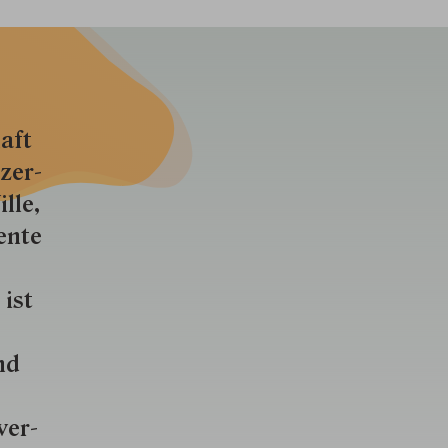
aft
zer­
lle,
ente
 ist
nd
ver­