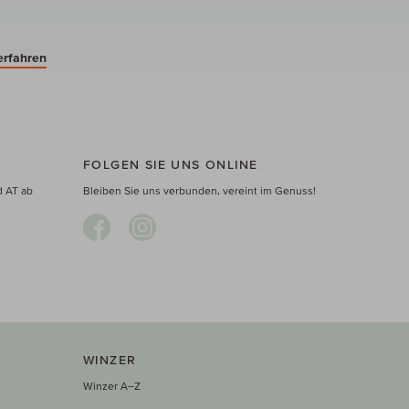
erfahren
FOLGEN SIE UNS ONLINE
d AT ab
Bleiben Sie uns verbunden, vereint im Genuss!
WINZER
Winzer A–Z