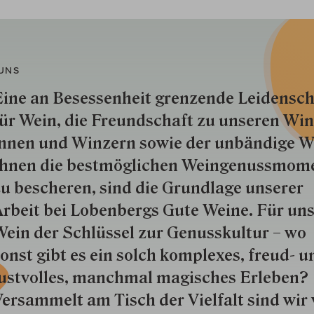
UNS
ine an Besessenheit gren­zende Lei­den­sch
ür Wein, die Freund­schaft zu unseren Win­
nnen und Win­zern so­wie der un­bän­dige Wi
hnen die best­mög­lich­en Wein­genuss­mom
u besche­ren, sind die Grund­lage unserer
rbeit bei Lobenbergs Gute Weine. Für uns
ein der Schlüs­sel zur Genuss­kultur – wo
onst gibt es ein solch kom­plexes, freud- u
ustvolles, manchmal ma­gisch­es Er­le­ben?
ersammelt am Tisch der Vielfalt sind wir 