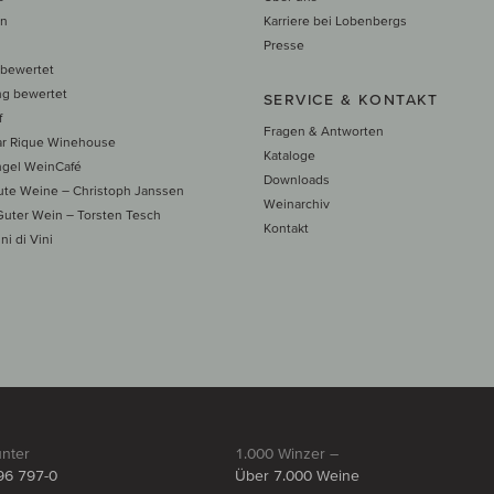
en
Karriere bei Lobenbergs
n
Presse
 bewertet
ng bewertet
SERVICE & KONTAKT
f
Fragen & Antworten
ar Rique Winehouse
Kataloge
ngel WeinCafé
Downloads
te Weine – Christoph Janssen
Weinarchiv
uter Wein – Torsten Tesch
Kontakt
ni di Vini
unter
1.000 Winzer –
96 797-0
Über 7.000 Weine