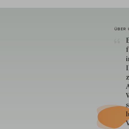
ÜBER 
E
f
i
I
z
A
W
s
l
V