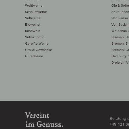
Weißweine
Öle & Soß
Schaumweine
Spirituose
Süßweine
Von Parker
Bioweine
Von Suckli
Roséwein
Weinankau
Subskription
Bremen: B
Gereifte Weine
Bremen: E
Große Gewächse
Bremen: Gu
Gutscheine
Hamburg: G
Dreieich: Vi
Beratung 
+49 421 6