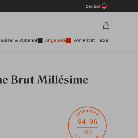
Deutsch
Vorschau War
Warenkorb
Gläser & Zubehör
Angebote
von Privat
B2B
e Brut Millésime
94–96
100