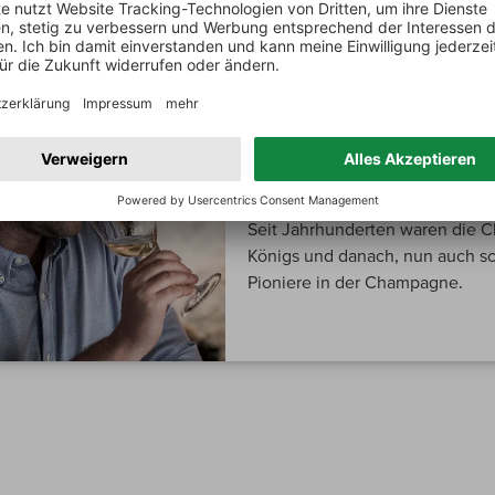
MEIN WINZER
André Clouet
Die Wurzeln der Familie Clouet v
Seit Jahrhunderten waren die Cl
Königs und danach, nun auch sc
Pioniere in der Champagne.