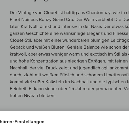
Der Vintage von Clouet ist hälftig aus Chardonnay, wie in 
Pinot Noir aus Bouzy Grand Cru. Der Wein verbleibt Die Do
Liter. Kraftvoll, direkt und intensiv in der Nase. Der etwas
ganzen Geschichte eine wahnsinnige Eleganz und Finesse.
Clouet-Stil, aber mit einer wunderbaren blumigen Leichtig
Gebäck und weißen Blüten. Geniale Balance wie schon der
kraftvoll, aber etwas weniger warm und exotisch im Stil al
und hohe Konzentration aus niedrigen Erträgen, mit feinen
Nachhall, der viel Druck zeigt und jugendlich agil ankom
durch, zieht mit weißem Pfirsich und schönem Limettensaft
kommt viel süßer Kalkstein im Nachhall und die typischen 
Feinheit. Er kann sicher über 15 Jahre der permanenten V
hohen Niveau bleiben.