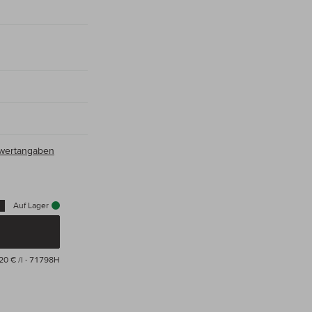
hrwertangaben
Auf Lager
20 € /l
· 71798H