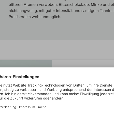
bitteren Aromen verwoben. Bitterschokolade, Minze und ei
nicht langweilig, mit guter Intensität und samtigem Tannin.
Preisbereich wohl unmöglich.
MEIN WINZER
Agricole Vallon
Seitdem Francesco Vallone sei
hat es sich zu einem der beein
entwickelt. Drei Grundstücke in
Vernotico und Carovigno – direk