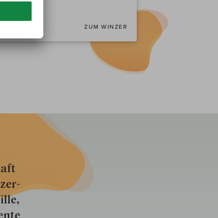
enschaft...
ZUM WINZER
aft
zer­
lle,
ente