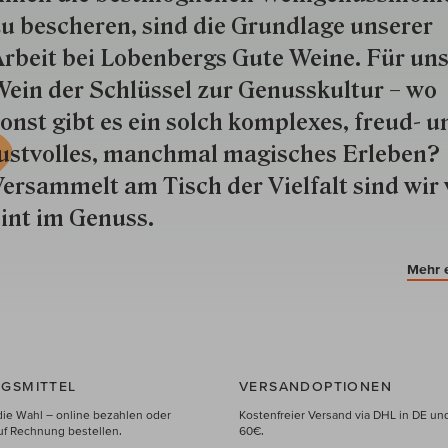
u besche­ren, sind die Grund­lage unserer
rbeit bei Lobenbergs Gute Weine. Für uns
ein der Schlüs­sel zur Genuss­kultur – wo
onst gibt es ein solch kom­plexes, freud- u
ustvolles, manchmal ma­gisch­es Er­le­ben?
ersammelt am Tisch der Vielfalt sind wir 
int im Genuss.
Mehr 
GSMITTEL
VERSANDOPTIONEN
die Wahl – online bezahlen oder
Kostenfreier Versand via DHL in DE un
uf Rechnung bestellen.
60€.