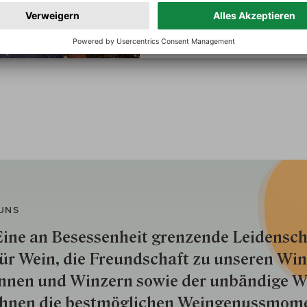
gehören zum Anwesen. Mit Leid
UNS
ine an Besessenheit gren­zende Lei­den­sch
ür Wein, die Freund­schaft zu unseren Win­
nnen und Win­zern so­wie der un­bän­dige Wi
hnen die best­mög­lich­en Wein­genuss­mom