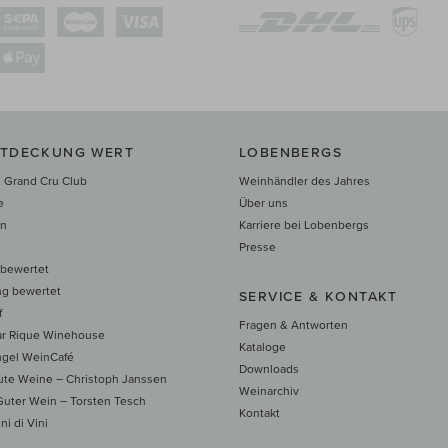
NTDECKUNG WERT
LOBENBERGS
 Grand Cru Club
Weinhändler des Jahres
e
Über uns
en
Karriere bei Lobenbergs
n
Presse
 bewertet
ng bewertet
SERVICE & KONTAKT
f
Fragen & Antworten
ar Rique Winehouse
Kataloge
ngel WeinCafé
Downloads
te Weine – Christoph Janssen
Weinarchiv
uter Wein – Torsten Tesch
Kontakt
ni di Vini