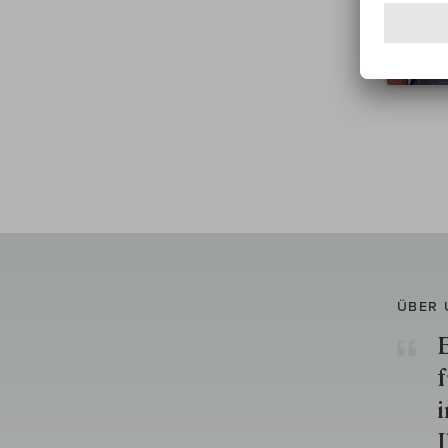
ÜBER 
E
f
i
I