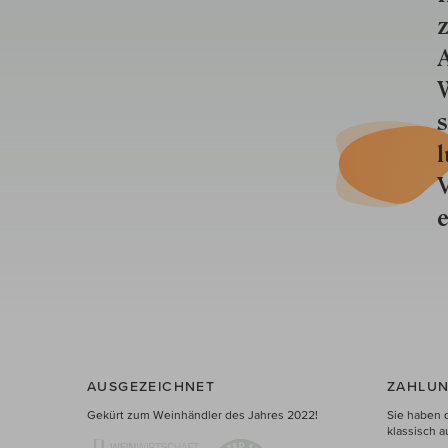
z
A
W
s
l
V
e
AUSGEZEICHNET
ZAHLUN
Gekürt zum Weinhändler des Jahres 2022!
Sie haben 
klassisch a