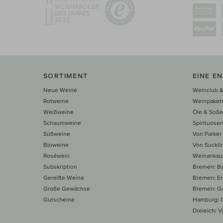
SORTIMENT
EINE E
Neue Weine
Weinclub &
Rotweine
Weinpaket
Weißweine
Öle & Soß
Schaumweine
Spirituose
Süßweine
Von Parker
Bioweine
Von Suckli
Roséwein
Weinankau
Subskription
Bremen: B
Gereifte Weine
Bremen: E
Große Gewächse
Bremen: Gu
Gutscheine
Hamburg: G
Dreieich: Vi