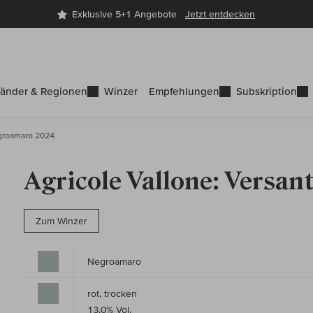
Exklusive 5+1 Angebote
Jetzt entdecken
änder & Regionen
Winzer
Empfehlungen
Subskription
groamaro 2024
Agricole Vallone: Versa
Zum Winzer
Negroamaro
rot, trocken
13,0% Vol.