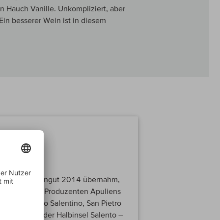
n Hauch Vanille. Unkompliziert, aber
 Ein besserer Wein ist in diesem
e
n Familienweingut 2014 übernahm,
druckendsten Produzenten Apuliens
 San Pancrazio Salentino, San Pietro
t im Herzen der Halbinsel Salento –