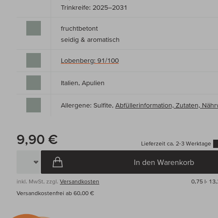
Trinkreife: 2025–2031
fruchtbetont
seidig & aromatisch
Lobenberg: 91/100
Italien, Apulien
Allergene: Sulfite,
Abfüllerinformation, Zutaten, Nä
9,90 €
Lieferzeit ca. 2-3 Werktage
In den Warenkorb
inkl. MwSt, zzgl.
Versandkosten
0,75 l·
13,
Versandkostenfrei ab 60,00 €