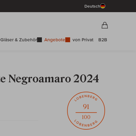
Deutsch
Vorschau War
Warenkorb
Gläser & Zubehör
Angebote
von Privat
B2B
nte Negroamaro 2024
91
100