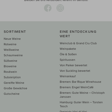
SORTIMENT
EINE ENTDECKUNG
WERT
Neue Weine
Weinclub & Grand Cru Club
Rotweine
Weinpakete
Weißweine
Öle & Soßen
Schaumweine
Spirituosen
Süßweine
Von Parker bewertet
Bioweine
Von Suckling bewertet
Roséwein
Weinankauf
Subskription
Bremen: Bar Rique Winehouse
Gereifte Weine
Bremen: Engel WeinCafé
Große Gewächse
Bremen: Gute Weine – Christoph
Gutscheine
Janssen
Hamburg: Guter Wein – Torsten
Tesch
Dreieich: Vini di Vini