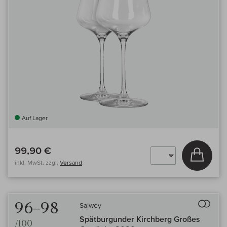
Auf Lager
99,90 €
In den
inkl. MwSt, zzgl.
Versand
Auf 
96–98
Salwey
Spätburgunder Kirchberg Großes
/100