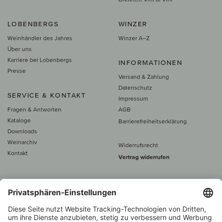
LOBENBERGS
WINZER
Weinhändler des Jahres
Winzer A–Z
Über uns
Karriere bei Lobenbergs
INFORMATIONEN
Presse
Versand & Zahlung
Datenschutz
SERVICE & KONTAKT
Impressum
Fragen & Antworten
AGB
Kataloge
Barrierefreiheitserklärung
Downloads
Weinarchiv
Widerrufsrecht
Kontakt
Vertrag widerrufen
Alle Preise inkl. MwSt., zzgl. 5 €
Versand
– ab
60 € versand­kosten­
frei