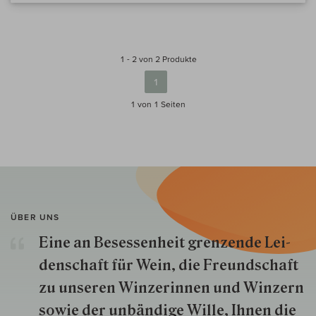
1 - 2 von 2 Produkte
1
1 von 1
Seiten
ÜBER UNS
Eine an Besessenheit gren­zende Lei­
den­schaft für Wein, die Freund­schaft
zu unseren Win­zer­innen und Win­zern
so­wie der un­bän­dige Wille, Ihnen die