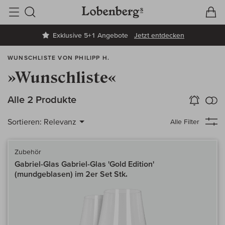
V
W
Suche
Exklusive 5+1 Angebote
Jetzt entdecken
WUNSCHLISTE VON PHILIPP H.
»Wunschliste«
k
Alle 2 Produkte
Wein-Alarm
aktivieren
Verg
Sortieren:
Relevanz
Alle Filter
Zubehör
Gabriel-Glas Gabriel-Glas 'Gold Edition'
(mundgeblasen) im 2er Set Stk.