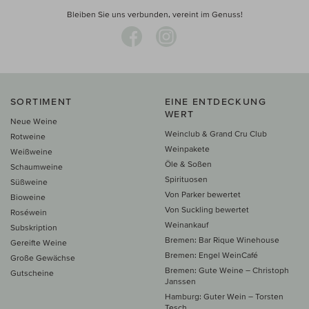
Bleiben Sie uns verbunden, vereint im Genuss!
SORTIMENT
EINE ENTDECKUNG
WERT
Neue Weine
Weinclub & Grand Cru Club
Rotweine
Weinpakete
Weißweine
Öle & Soßen
Schaumweine
Spirituosen
Süßweine
Von Parker bewertet
Bioweine
Von Suckling bewertet
Roséwein
Weinankauf
Subskription
Bremen: Bar Rique Winehouse
Gereifte Weine
Bremen: Engel WeinCafé
Große Gewächse
Bremen: Gute Weine – Christoph
Gutscheine
Janssen
Hamburg: Guter Wein – Torsten
Tesch