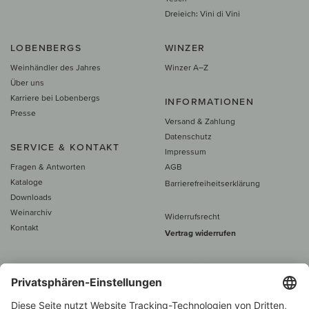
Dreieich: Vini di Vini
LOBENBERGS
WINZER
Weinhändler des Jahres
Winzer A–Z
Über uns
Karriere bei Lobenbergs
INFORMATIONEN
Presse
Versand & Zahlung
Datenschutz
SERVICE & KONTAKT
Impressum
Fragen & Antworten
AGB
Kataloge
Barrierefreiheitserklärung
Downloads
Weinarchiv
Widerrufsrecht
Kontakt
Vertrag widerrufen
Alle Preise inkl. MwSt., zzgl. 5 €
Versand
– ab
60 € versand­kosten­
frei