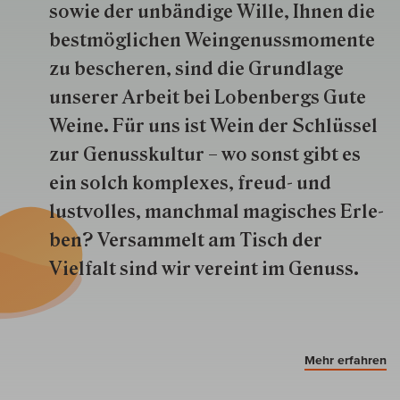
so­wie der un­bän­dige Wille, Ihnen die
best­mög­lich­en Wein­genuss­momente
zu besche­ren, sind die Grund­lage
unserer Arbeit bei Lobenbergs Gute
Weine. Für uns ist Wein der Schlüs­sel
zur Genuss­kultur – wo sonst gibt es
ein solch kom­plexes, freud- und
lustvolles, manchmal ma­gisch­es Er­le­
ben? Versammelt am Tisch der
Vielfalt sind wir ver­eint im Genuss.
Mehr erfahren