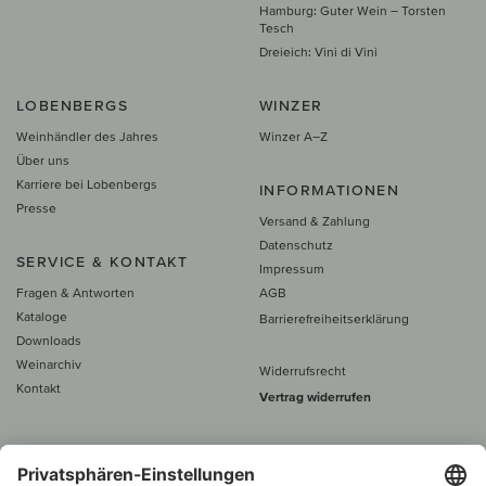
Hamburg: Guter Wein – Torsten
Tesch
Dreieich: Vini di Vini
LOBENBERGS
WINZER
Weinhändler des Jahres
Winzer A–Z
Über uns
Karriere bei Lobenbergs
INFORMATIONEN
Presse
Versand & Zahlung
Datenschutz
SERVICE & KONTAKT
Impressum
Fragen & Antworten
AGB
Kataloge
Barrierefreiheitserklärung
Downloads
Weinarchiv
Widerrufsrecht
Kontakt
Vertrag widerrufen
Alle Preise inkl. MwSt., zzgl. 5 €
Versand
– ab
60 € versand­kosten­
frei