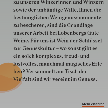
zu unseren Win­zer­innen und Win­zern
so­wie der un­bän­dige Wille, Ihnen die
best­mög­lich­en Wein­genuss­momente
zu besche­ren, sind die Grund­lage
unserer Arbeit bei Lobenbergs Gute
Weine. Für uns ist Wein der Schlüs­sel
zur Genuss­kultur – wo sonst gibt es
ein solch kom­plexes, freud- und
lustvolles, manchmal ma­gisch­es Er­le­
ben? Versammelt am Tisch der
Vielfalt sind wir ver­eint im Genuss.
Mehr erfahren