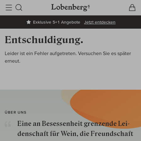
V
W
Suche
Exklusive 5+1 Angebote
Jetzt entdecken
Entschuldigung.
Leider ist ein Fehler aufgetreten. Versuchen Sie es später
erneut.
ÜBER UNS
Eine an Besessenheit gren­zende Lei­
den­schaft für Wein, die Freund­schaft