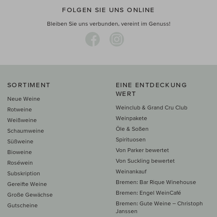
FOLGEN SIE UNS ONLINE
Bleiben Sie uns verbunden, vereint im Genuss!
SORTIMENT
EINE ENTDECKUNG
WERT
Neue Weine
Weinclub & Grand Cru Club
Rotweine
Weinpakete
Weißweine
Öle & Soßen
Schaumweine
Spirituosen
Süßweine
Von Parker bewertet
Bioweine
Von Suckling bewertet
Roséwein
Weinankauf
Subskription
Bremen: Bar Rique Winehouse
Gereifte Weine
Bremen: Engel WeinCafé
Große Gewächse
Bremen: Gute Weine – Christoph
Gutscheine
Janssen