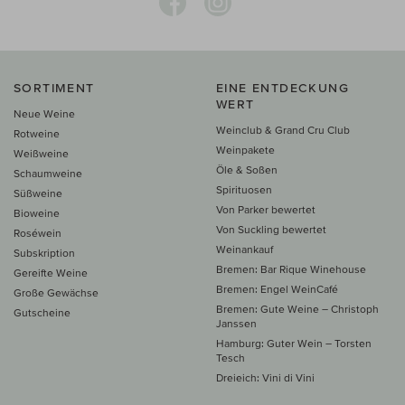
SORTIMENT
EINE ENTDECKUNG
WERT
Neue Weine
Weinclub & Grand Cru Club
Rotweine
Weinpakete
Weißweine
Öle & Soßen
Schaumweine
Spirituosen
Süßweine
Von Parker bewertet
Bioweine
Von Suckling bewertet
Roséwein
Weinankauf
Subskription
Bremen: Bar Rique Winehouse
Gereifte Weine
Bremen: Engel WeinCafé
Große Gewächse
Bremen: Gute Weine – Christoph
Gutscheine
Janssen
Hamburg: Guter Wein – Torsten
Tesch
Dreieich: Vini di Vini