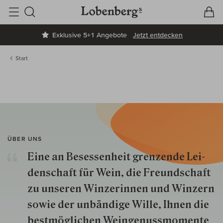
V
W
Suche
Exklusive 5+1 Angebote
Jetzt entdecken
Start
ÜBER UNS
Eine an Besessenheit gren­zende Lei­
den­schaft für Wein, die Freund­schaft
zu unseren Win­zer­innen und Win­zern
so­wie der un­bän­dige Wille, Ihnen die
best­mög­lich­en Wein­genuss­momente