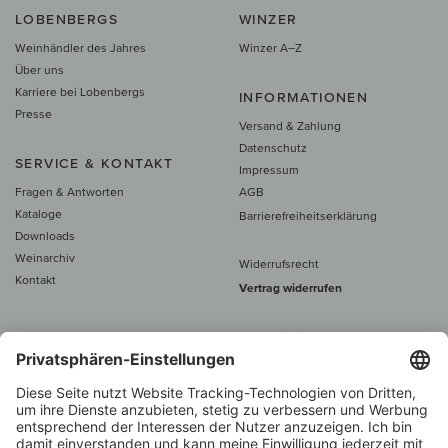
LOBENBERGS
WINZER
Weinhändler des Jahres
Winzer A–Z
Über uns
Karriere bei Lobenbergs
INFORMATIONEN
Presse
Versand & Zahlung
Datenschutz
SERVICE & KONTAKT
Impressum
Fragen & Antworten
AGB
Kataloge
Barrierefreiheitserklärung
Downloads
Weinarchiv
Widerrufsrecht
Kontakt
Vertrag widerrufen
Alle Preise inkl. MwSt., zzgl. 5 €
Versand
– ab
60 € versand­kosten­
frei