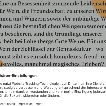
ine an Besessenheit gren­zende Lei­den­sch
ür Wein, die Freund­schaft zu unseren Win­
nnen und Win­zern so­wie der un­bän­dige Wi
hnen die best­mög­lich­en Wein­genuss­mom
u besche­ren, sind die Grund­lage unserer
rbeit bei Lobenbergs Gute Weine. Für uns
ein der Schlüs­sel zur Genuss­kultur – wo
onst gibt es ein solch kom­plexes, freud- u
ustvolles, manchmal ma­gisch­es Er­le­ben?
ersammelt am Tisch der Vielfalt sind wir 
int im Genuss.
Mehr 