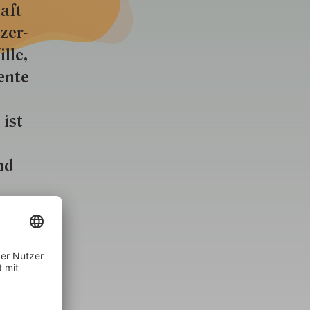
aft
zer­
lle,
ente
 ist
nd
ver­
erfahren