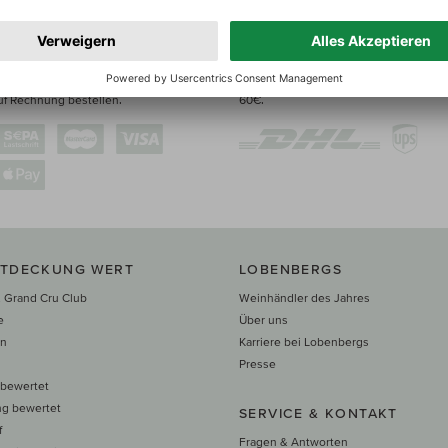
GSMITTEL
VERSANDOPTIONEN
die Wahl – online bezahlen oder
Kostenfreier Versand via DHL in DE un
uf Rechnung bestellen.
60€.
NTDECKUNG WERT
LOBENBERGS
 Grand Cru Club
Weinhändler des Jahres
e
Über uns
en
Karriere bei Lobenbergs
n
Presse
 bewertet
ng bewertet
SERVICE & KONTAKT
f
Fragen & Antworten