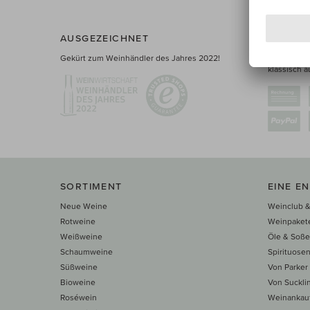
AUSGEZEICHNET
ZAHLUN
Gekürt zum Weinhändler des Jahres 2022!
Sie haben 
klassisch a
SORTIMENT
EINE E
Neue Weine
Weinclub &
Rotweine
Weinpaket
Weißweine
Öle & Soß
Schaumweine
Spirituose
Süßweine
Von Parker
Bioweine
Von Suckli
Roséwein
Weinankau