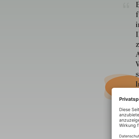
E
f
i
I
z
A
W
s
l
V
e