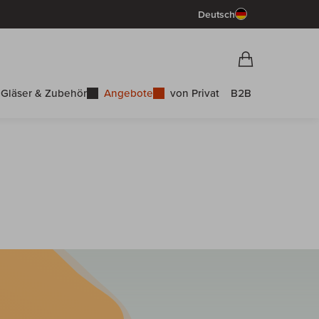
Deutsch
Vorschau War
Warenkorb
Gläser & Zubehör
Angebote
von Privat
B2B