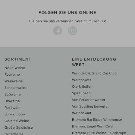
FOLGEN SIE UNS ONLINE
Bleiben Sie uns verbunden, vereint im Genuss!
SORTIMENT
EINE ENTDECKUNG
WERT
Neue Weine
Weinclub & Grand Cru Club
Rotweine
Weinpakete
Weißweine
Öle & Soßen
Schaumweine
Spirituosen
Süßweine
Von Parker bewertet
Bioweine
Von Suckling bewertet
Roséwein
Weinankauf
Subskription
Bremen: Bar Rique Winehouse
Gereifte Weine
Bremen: Engel WeinCafé
Große Gewächse
Bremen: Gute Weine – Christoph
Gutscheine