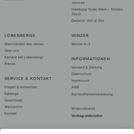
Janssen
Hamburg: Guter Wein – Torsten
Tesch
Dreieich: Vini di Vini
LOBENBERGS
WINZER
Weinhändler des Jahres
Winzer A–Z
Über uns
Karriere bei Lobenbergs
INFORMATIONEN
Presse
Versand & Zahlung
Datenschutz
SERVICE & KONTAKT
Impressum
Fragen & Antworten
AGB
Kataloge
Barrierefreiheitserklärung
Downloads
Weinarchiv
Widerrufsrecht
Kontakt
Vertrag widerrufen
Alle Preise inkl. MwSt., zzgl. 5 €