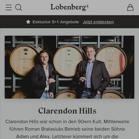
V
W
Suche
Exklusive 5+1 Angebote
Jetzt entdecken
Clarendon Hills
Clarendon Hills war schon in den 90ern Kult. Mittlerweile
führen Roman Bratasiuks Betrieb seine beiden Söhne
Adam und Alex. Letzterer kümmert sich um die