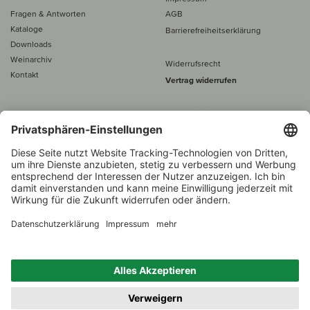
Fragen & Antworten
AGB
Kataloge
Barrierefreiheitserklärung
Downloads
Weinarchiv
Widerrufsrecht
Kontakt
Vertrag widerrufen
Alle Preise inkl. MwSt., zzgl. 5 €
Versand
– ab
60 € versand­kosten­
frei
Beratung unter
+49 421 696 797-0
1.000 Winzer –
Weinhändler
Zurück
Über 7.000 Weine
des Jahres 2022