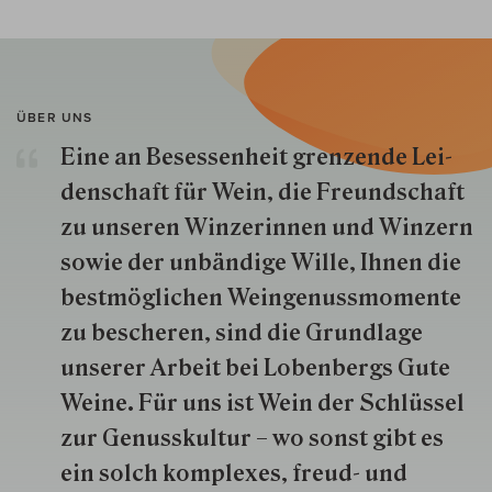
ÜBER UNS
Eine an Besessenheit gren­zende Lei­
den­schaft für Wein, die Freund­schaft
zu unseren Win­zer­innen und Win­zern
so­wie der un­bän­dige Wille, Ihnen die
best­mög­lich­en Wein­genuss­momente
zu besche­ren, sind die Grund­lage
unserer Arbeit bei Lobenbergs Gute
Weine. Für uns ist Wein der Schlüs­sel
zur Genuss­kultur – wo sonst gibt es
ein solch kom­plexes, freud- und