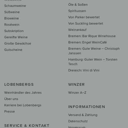
Öle & Soßen
Schaumweine
Spirituosen
Süßweine
Von Parker bewertet
Bioweine
Von Suckling bewertet
Roséwein
Weinankauf
Subskription
Bremen: Bar Rique Winehouse
Gereifte Weine
Bremen: Engel WeinCafé
Große Gewächse
Bremen: Gute Weine – Christoph
Gutscheine
Janssen
Hamburg: Guter Wein – Torsten
Tesch
Dreieich: Vini di Vini
LOBENBERGS
WINZER
Weinhändler des Jahres
Winzer A–Z
Über uns
Karriere bei Lobenbergs
INFORMATIONEN
Presse
Versand & Zahlung
Datenschutz
SERVICE & KONTAKT
Impressum