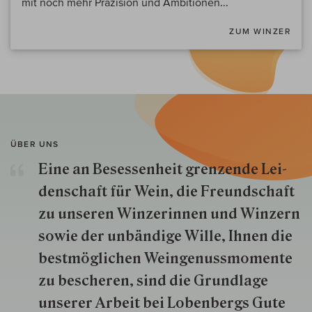
mit noch mehr Präzision und Ambitionen...
ZUM WINZER
ÜBER UNS
Eine an Besessenheit gren­zende Lei­
den­schaft für Wein, die Freund­schaft
zu unseren Win­zer­innen und Win­zern
so­wie der un­bän­dige Wille, Ihnen die
best­mög­lich­en Wein­genuss­momente
zu besche­ren, sind die Grund­lage
unserer Arbeit bei Lobenbergs Gute