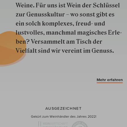
Weine. Für uns ist Wein der Schlüs­sel
zur Genuss­kultur – wo sonst gibt es
ein solch kom­plexes, freud- und
lustvolles, manchmal ma­gisch­es Er­le­
ben? Versammelt am Tisch der
Vielfalt sind wir ver­eint im Genuss.
Mehr erfahren
AUSGEZEICHNET
Gekürt zum Weinhändler des Jahres 2022!