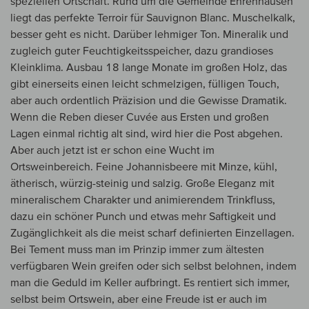
speziellen Ortschaft. Rund um die Gemeinde Ehrenhausen
liegt das perfekte Terroir für Sauvignon Blanc. Muschelkalk,
besser geht es nicht. Darüber lehmiger Ton. Mineralik und
zugleich guter Feuchtigkeitsspeicher, dazu grandioses
Kleinklima. Ausbau 18 lange Monate im großen Holz, das
gibt einerseits einen leicht schmelzigen, fülligen Touch,
aber auch ordentlich Präzision und die Gewisse Dramatik.
Wenn die Reben dieser Cuvée aus Ersten und großen
Lagen einmal richtig alt sind, wird hier die Post abgehen.
Aber auch jetzt ist er schon eine Wucht im
Ortsweinbereich. Feine Johannisbeere mit Minze, kühl,
ätherisch, würzig-steinig und salzig. Große Eleganz mit
mineralischem Charakter und animierendem Trinkfluss,
dazu ein schöner Punch und etwas mehr Saftigkeit und
Zugänglichkeit als die meist scharf definierten Einzellagen.
Bei Tement muss man im Prinzip immer zum ältesten
verfügbaren Wein greifen oder sich selbst belohnen, indem
man die Geduld im Keller aufbringt. Es rentiert sich immer,
selbst beim Ortswein, aber eine Freude ist er auch im