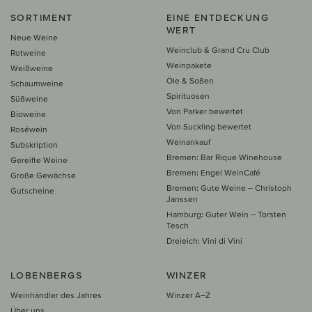
SORTIMENT
EINE ENTDECKUNG
WERT
Neue Weine
Weinclub & Grand Cru Club
Rotweine
Weinpakete
Weißweine
Öle & Soßen
Schaumweine
Spirituosen
Süßweine
Von Parker bewertet
Bioweine
Von Suckling bewertet
Roséwein
Weinankauf
Subskription
Bremen: Bar Rique Winehouse
Gereifte Weine
Bremen: Engel WeinCafé
Große Gewächse
Bremen: Gute Weine – Christoph
Gutscheine
Janssen
Hamburg: Guter Wein – Torsten
Tesch
Dreieich: Vini di Vini
LOBENBERGS
WINZER
Weinhändler des Jahres
Winzer A–Z
Über uns