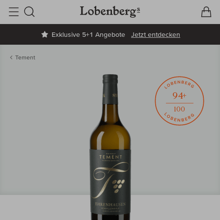
V
W
Suche
Exklusive 5+1 Angebote
Jetzt entdecken
Tement
94+
100