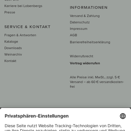
Karriere bei Lobenbergs
INFORMATIONEN
Presse
Versand & Zahlung
Datenschutz
SERVICE & KONTAKT
Impressum
Fragen & Antworten
AGB
Kataloge
Barrierefreiheitserklärung
Downloads
Weinarchiv
Widerrufsrecht
Kontakt
Vertrag widerrufen
Alle Preise inkl. MwSt., zzgl. 5 €
Versand
– ab
60 € versand­kosten­
frei
Beratung unter
+49 421 696 797-0