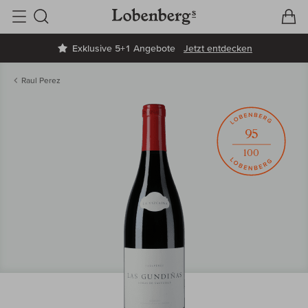
V
W
Suche
Exklusive 5+1 Angebote
Jetzt entdecken
Raul Perez
95
100