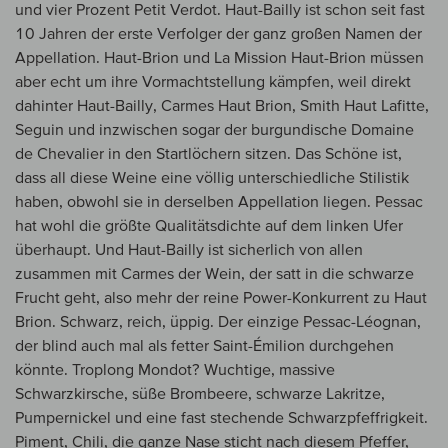
und vier Prozent Petit Verdot. Haut-Bailly ist schon seit fast
10 Jahren der erste Verfolger der ganz großen Namen der
Appellation. Haut-Brion und La Mission Haut-Brion müssen
aber echt um ihre Vormachtstellung kämpfen, weil direkt
dahinter Haut-Bailly, Carmes Haut Brion, Smith Haut Lafitte,
Seguin und inzwischen sogar der burgundische Domaine
de Chevalier in den Startlöchern sitzen. Das Schöne ist,
dass all diese Weine eine völlig unterschiedliche Stilistik
haben, obwohl sie in derselben Appellation liegen. Pessac
hat wohl die größte Qualitätsdichte auf dem linken Ufer
überhaupt. Und Haut-Bailly ist sicherlich von allen
zusammen mit Carmes der Wein, der satt in die schwarze
Frucht geht, also mehr der reine Power-Konkurrent zu Haut
Brion. Schwarz, reich, üppig. Der einzige Pessac-Léognan,
der blind auch mal als fetter Saint-Émilion durchgehen
könnte. Troplong Mondot? Wuchtige, massive
Schwarzkirsche, süße Brombeere, schwarze Lakritze,
Pumpernickel und eine fast stechende Schwarzpfeffrigkeit.
Piment, Chili, die ganze Nase sticht nach diesem Pfeffer,