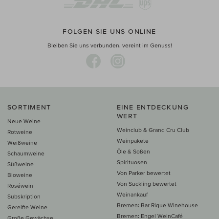
FOLGEN SIE UNS ONLINE
Bleiben Sie uns verbunden, vereint im Genuss!
SORTIMENT
EINE ENTDECKUNG
WERT
Neue Weine
Weinclub & Grand Cru Club
Rotweine
Weinpakete
Weißweine
Öle & Soßen
Schaumweine
Spirituosen
Süßweine
Von Parker bewertet
Bioweine
Von Suckling bewertet
Roséwein
Weinankauf
Subskription
Bremen: Bar Rique Winehouse
Gereifte Weine
Bremen: Engel WeinCafé
Große Gewächse