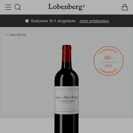
V
W
Suche
Exklusive 5+1 Angebote
Jetzt entdecken
Haut Bailly
99+
100