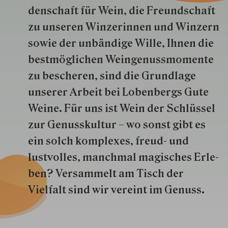
den­schaft für Wein, die Freund­schaft
zu unseren Win­zer­innen und Win­zern
so­wie der un­bän­dige Wille, Ihnen die
best­mög­lich­en Wein­genuss­momente
zu besche­ren, sind die Grund­lage
unserer Arbeit bei Lobenbergs Gute
Weine. Für uns ist Wein der Schlüs­sel
zur Genuss­kultur – wo sonst gibt es
ein solch kom­plexes, freud- und
lustvolles, manchmal ma­gisch­es Er­le­
ben? Versammelt am Tisch der
Vielfalt sind wir ver­eint im Genuss.