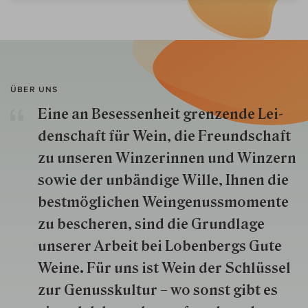
ÜBER UNS
Eine an Besessenheit gren­zende Lei­
den­schaft für Wein, die Freund­schaft
zu unseren Win­zer­innen und Win­zern
so­wie der un­bän­dige Wille, Ihnen die
best­mög­lich­en Wein­genuss­momente
zu besche­ren, sind die Grund­lage
unserer Arbeit bei Lobenbergs Gute
Weine. Für uns ist Wein der Schlüs­sel
zur Genuss­kultur – wo sonst gibt es