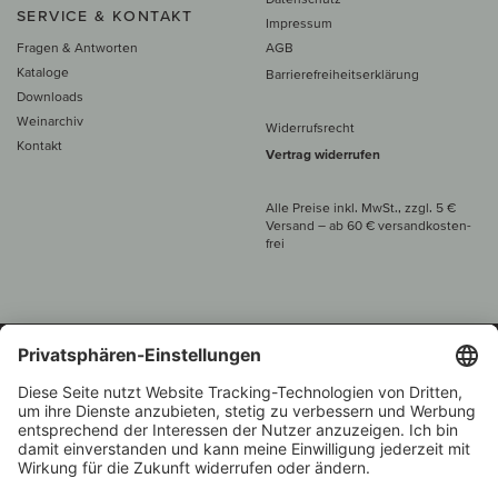
SERVICE & KONTAKT
Impressum
Fragen & Antworten
AGB
Kataloge
Barrierefreiheitserklärung
Downloads
Weinarchiv
Widerrufsrecht
Kontakt
Vertrag widerrufen
Alle Preise inkl. MwSt., zzgl. 5 €
Versand
– ab
60 € versand­kosten­
frei
Beratung unter
+49 421 696 797-0
1.000 Winzer –
Weinhändler
Zurück
Über 7.000 Weine
des Jahres 2022