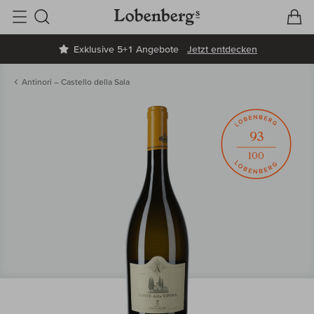
V
W
Suche
Exklusive 5+1 Angebote
Jetzt entdecken
Antinori – Castello della Sala
93
100