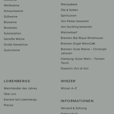
Weinpakete
Weißweine
Öle & Soßen
Schaumweine
Spirituosen
Süßweine
Von Parker bewertet
Bioweine
Von Suckling bewertet
Roséwein
Weinankauf
Subskription
Bremen: Bar Rique Winehouse
Gereifte Weine
Bremen: Engel WeinCafé
Große Gewächse
Bremen: Gute Weine – Christoph
Gutscheine
Janssen
Hamburg: Guter Wein – Torsten
Tesch
Dreieich: Vini di Vini
LOBENBERGS
WINZER
Weinhändler des Jahres
Winzer A–Z
Über uns
Karriere bei Lobenbergs
INFORMATIONEN
Presse
Versand & Zahlung
Datenschutz