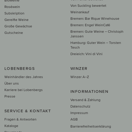
Bioweine
Von Suckling bewertet
Roséwein
Weinankauf
Subskription
Bremen: Bar Rique Winehouse
Gereifte Weine
Bremen: Engel WeinCafé
Große Gewächse
Bremen: Gute Weine – Christoph
Gutscheine
Janssen
Hamburg: Guter Wein – Torsten
Tesch
Dreieich: Vini di Vini
LOBENBERGS
WINZER
Weinhändler des Jahres
Winzer A–Z
Über uns
Karriere bei Lobenbergs
INFORMATIONEN
Presse
Versand & Zahlung
Datenschutz
SERVICE & KONTAKT
Impressum
Fragen & Antworten
AGB
Kataloge
Barrierefreiheitserklärung