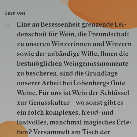
ÜBER UNS
Eine an Besessenheit gren­zende Lei­
den­schaft für Wein, die Freund­schaft
zu unseren Win­zer­innen und Win­zern
so­wie der un­bän­dige Wille, Ihnen die
best­mög­lich­en Wein­genuss­momente
zu besche­ren, sind die Grund­lage
unserer Arbeit bei Lobenbergs Gute
Weine. Für uns ist Wein der Schlüs­sel
zur Genuss­kultur – wo sonst gibt es
ein solch kom­plexes, freud- und
lustvolles, manchmal ma­gisch­es Er­le­
ben? Versammelt am Tisch der