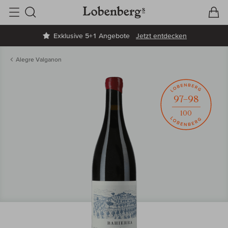
V
W
Suche
Exklusive 5+1 Angebote
Jetzt entdecken
Alegre Valganon
97–98
100