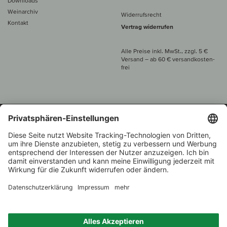
Downloads
Weinarchiv
Widerrufsrecht
Kontakt
Vertrag widerrufen
Alle Preise inkl. MwSt., zzgl. 5 €
Versand
– ab
60 € versand­kosten­
frei
Beratung unter
+49 421 696 797-0
1.000 Winzer –
Weinhändler
Zurück
Über 7.000 Weine
des Jahres 2022