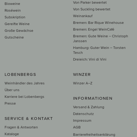
Von Parker bewertet
Bioweine
Von Suckling bewertet
Roséwein
Weinankauf
Subskription
Bremen: Bar Rique Winehouse
Gereifte Weine
Bremen: Engel WeinCafé
Große Gewächse
Bremen: Gute Weine – Christoph
Gutscheine
Janssen
Hamburg: Guter Wein – Torsten
Tesch
Dreieich: Vini di Vini
LOBENBERGS
WINZER
Weinhändler des Jahres
Winzer A–Z
Über uns
Karriere bei Lobenbergs
INFORMATIONEN
Presse
Versand & Zahlung
Datenschutz
SERVICE & KONTAKT
Impressum
Fragen & Antworten
AGB
Kataloge
Barrierefreiheitserklärung