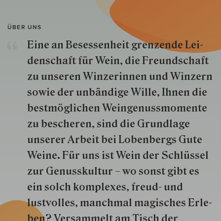
ÜBER UNS
Eine an Besessenheit gren­zende Lei­
den­schaft für Wein, die Freund­schaft
zu unseren Win­zer­innen und Win­zern
so­wie der un­bän­dige Wille, Ihnen die
best­mög­lich­en Wein­genuss­momente
zu besche­ren, sind die Grund­lage
unserer Arbeit bei Lobenbergs Gute
Weine. Für uns ist Wein der Schlüs­sel
zur Genuss­kultur – wo sonst gibt es
ein solch kom­plexes, freud- und
lustvolles, manchmal ma­gisch­es Er­le­
ben? Versammelt am Tisch der