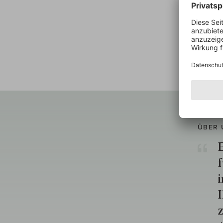
ÜBER 
E
f
i
I
z