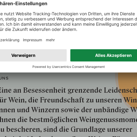
UNS
ine an Besessenheit gren­zende Lei­den­sch
ür Wein, die Freund­schaft zu unseren Win­
nnen und Win­zern so­wie der un­bän­dige Wi
hnen die best­mög­lich­en Wein­genuss­mom
u besche­ren, sind die Grund­lage unserer