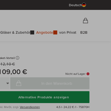
Deutsch
Vorschau War
Warenkorb
Gläser & Zubehör
Angebote
von Privat
B2B
aket-Vorteil
12,10 €
109,00 €
Nicht auf Lager
In den Warenkorb
Alternative Produkte anzeigen
nkl. MwSt, zzgl.
Versandkosten
4,5 l·
24,22 € /l
· 75870H