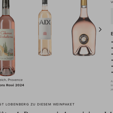
V
eich, Provence
A
ions Rosé 2024
I
j
GT LOBENBERG ZU DIESEM WEINPAKET