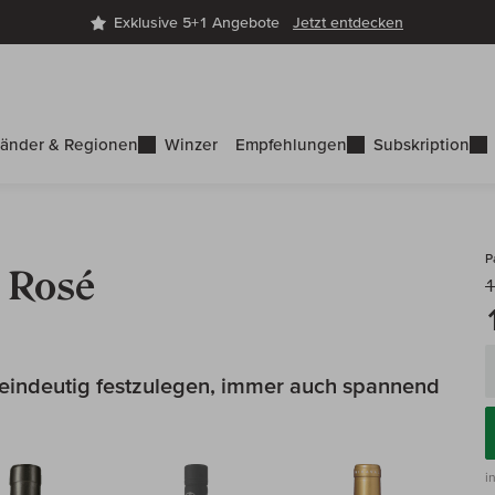
Exklusive 5+1 Angebote
Jetzt entdecken
änder & Regionen
Winzer
Empfehlungen
Subskription
P
e Rosé
1
ht eindeutig festzulegen, immer auch span­nend
i