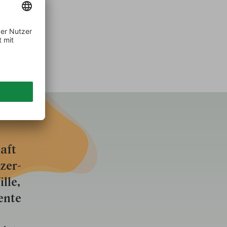
aft
zer­
lle,
ente