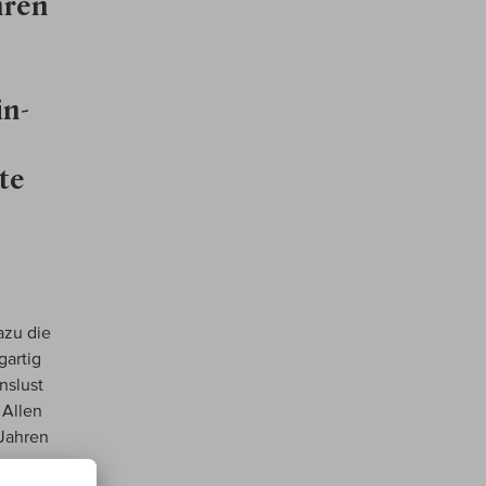
hren
in-
te
azu die
gartig
nslust
 Allen
 Jahren