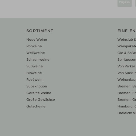
SORTIMENT
EINE E
Neue Weine
Weinclub &
Rotweine
Weinpaket
Weißweine
Öle & Soß
Schaumweine
Spirituose
Süßweine
Von Parker
Bioweine
Von Suckli
Roséwein
Weinankau
Subskription
Bremen: B
Gereifte Weine
Bremen: E
Große Gewächse
Bremen: Gu
Gutscheine
Hamburg: G
Dreieich: Vi