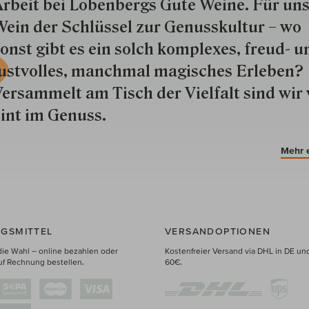
rbeit bei Lobenbergs Gute Weine. Für uns
ein der Schlüs­sel zur Genuss­kultur – wo
onst gibt es ein solch kom­plexes, freud- u
ustvolles, manchmal ma­gisch­es Er­le­ben?
ersammelt am Tisch der Vielfalt sind wir 
int im Genuss.
Mehr 
GSMITTEL
VERSANDOPTIONEN
die Wahl – online bezahlen oder
Kostenfreier Versand via DHL in DE un
uf Rechnung bestellen.
60€.