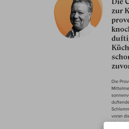
Die 
zur 
prov
knoch
dufti
Küch
schon
zuvor
Die Prov
Mittelme
sonnenve
duftende
Schlemme
voran di
einen ko