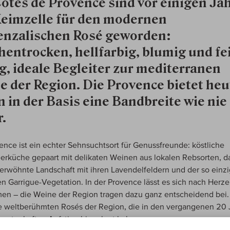
Côtes de Provence sind vor einigen Ja
Keimzelle für den modernen
enzalischen Rosé geworden:
entrocken, hellfarbig, blumig und fe
g, ideale Begleiter zur mediterranen
e der Region. Die Provence bietet heu
 in der Basis eine Bandbreite wie nie
.
ence ist ein echter Sehnsuchtsort für Genussfreunde: köstliche
erküche gepaart mit delikaten Weinen aus lokalen Rebsorten, d
rwöhnte Landschaft mit ihren Lavendelfeldern und der so einzi
n Garrigue-Vegetation. In der Provence lässt es sich nach Herze
n – die Weine der Region tragen dazu ganz entscheidend bei.
e weltberühmten Rosés der Region, die in den vergangenen 20
metenhaften Aufstieg hingelegt haben.