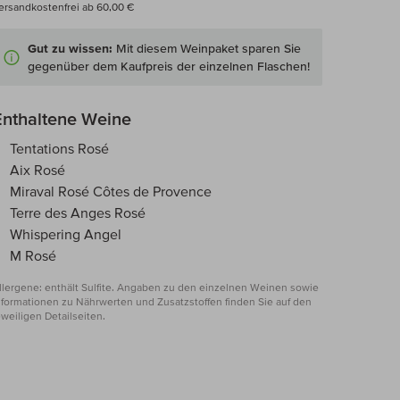
ersandkostenfrei ab 60,00 €
Gut zu wissen:
Mit diesem Weinpaket sparen Sie
gegenüber dem Kaufpreis der einzelnen Flaschen!
Enthaltene Weine
Tentations Rosé
Aix Rosé
Miraval Rosé Côtes de Provence
Terre des Anges Rosé
Whispering Angel
M Rosé
llergene: enthält Sulfite. Angaben zu den einzelnen Weinen sowie
nformationen zu Nährwerten und Zusatzstoffen finden Sie auf den
eweiligen Detailseiten.