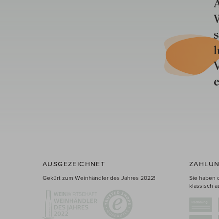
A
W
s
l
V
e
AUSGEZEICHNET
ZAHLUN
Gekürt zum Weinhändler des Jahres 2022!
Sie haben 
klassisch a