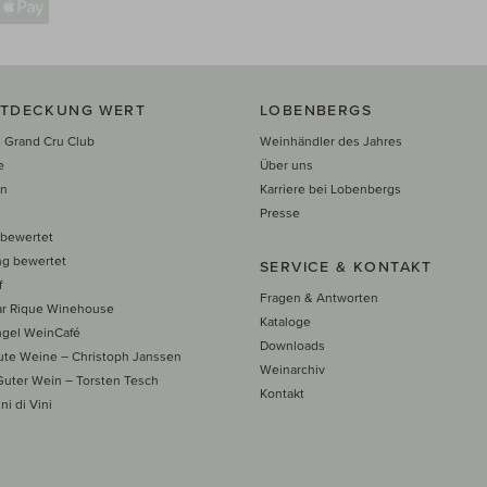
NTDECKUNG WERT
LOBENBERGS
 Grand Cru Club
Weinhändler des Jahres
e
Über uns
en
Karriere bei Lobenbergs
n
Presse
 bewertet
ng bewertet
SERVICE & KONTAKT
f
Fragen & Antworten
ar Rique Winehouse
Kataloge
ngel WeinCafé
Downloads
te Weine – Christoph Janssen
Weinarchiv
uter Wein – Torsten Tesch
Kontakt
ni di Vini