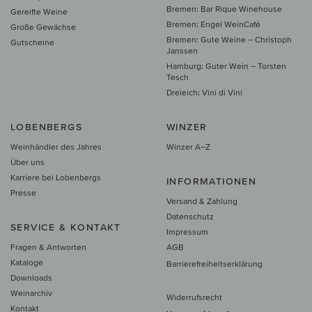
Bremen: Bar Rique Winehouse
Gereifte Weine
Bremen: Engel WeinCafé
Große Gewächse
Bremen: Gute Weine – Christoph
Gutscheine
Janssen
Hamburg: Guter Wein – Torsten
Tesch
Dreieich: Vini di Vini
LOBENBERGS
WINZER
Weinhändler des Jahres
Winzer A–Z
Über uns
Karriere bei Lobenbergs
INFORMATIONEN
Presse
Versand & Zahlung
Datenschutz
SERVICE & KONTAKT
Impressum
Fragen & Antworten
AGB
Kataloge
Barrierefreiheitserklärung
Downloads
Weinarchiv
Widerrufsrecht
Kontakt