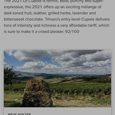
The 2021 Le Cupole is terrific. Bold, punchy and super-
expressive, the 2021 offers up an exciting mélange of
dark-toned fruit, leather, grilled herbs, lavender and
bittersweet chocolate. Trinoro's entry-level Cupole delivers
tons of intensity and richness a very affordable tariff, which
is sure to make it a crowd pleaser. 92/100
MEIN WINZER