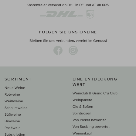
Kostenfreier Versand via DHL in DE und AT ab 60€.
FOLGEN SIE UNS ONLINE
Bleiben Sie uns verbunden, vereint im Genuss!
SORTIMENT
EINE ENTDECKUNG
WERT
Neue Weine
Weinclub & Grand Cru Club
Rotweine
Weinpakete
Weißweine
Öle & Soßen
Schaumweine
Spirituosen
Süßweine
Von Parker bewertet
Bioweine
Von Suckling bewertet
Roséwein
Weinankauf
Subskription