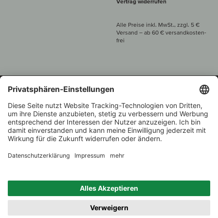
Vertrag widerrufen
Alle Preise inkl. MwSt., zzgl. 5 €
Versand
– ab
60 € versand­kosten­
frei
Beratung unter
+49 421 696 797-0
1.000 Winzer –
Weinhändler
Zurück
Über 7.000 Weine
des Jahres 2022