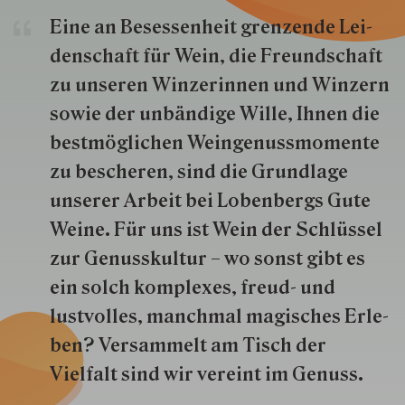
Eine an Besessenheit gren­zende Lei­
den­schaft für Wein, die Freund­schaft
zu unseren Win­zer­innen und Win­zern
so­wie der un­bän­dige Wille, Ihnen die
best­mög­lich­en Wein­genuss­momente
zu besche­ren, sind die Grund­lage
unserer Arbeit bei Lobenbergs Gute
Weine. Für uns ist Wein der Schlüs­sel
zur Genuss­kultur – wo sonst gibt es
ein solch kom­plexes, freud- und
lustvolles, manchmal ma­gisch­es Er­le­
ben? Versammelt am Tisch der
Vielfalt sind wir ver­eint im Genuss.