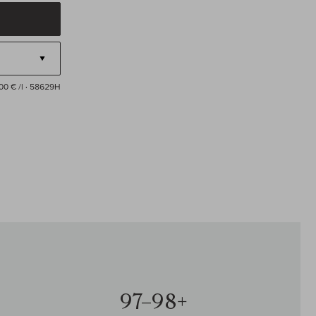
00 € /l
· 58629H
97–98+