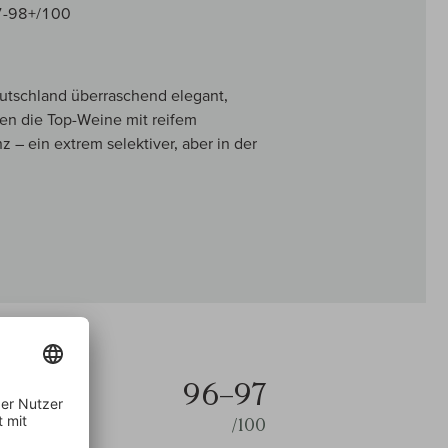
97-98+/100
utschland überraschend elegant,
hen die Top-Weine mit reifem
z – ein extrem selektiver, aber in der
96–97
/100