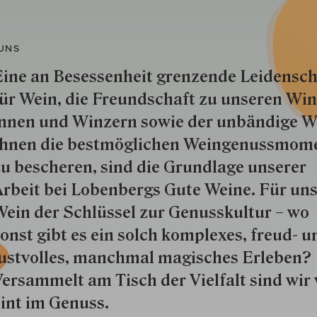
UNS
ine an Besessenheit gren­zende Lei­den­sch
ür Wein, die Freund­schaft zu unseren Win­
nnen und Win­zern so­wie der un­bän­dige Wi
hnen die best­mög­lich­en Wein­genuss­mom
u besche­ren, sind die Grund­lage unserer
rbeit bei Lobenbergs Gute Weine. Für uns
ein der Schlüs­sel zur Genuss­kultur – wo
onst gibt es ein solch kom­plexes, freud- u
ustvolles, manchmal ma­gisch­es Er­le­ben?
ersammelt am Tisch der Vielfalt sind wir 
int im Genuss.