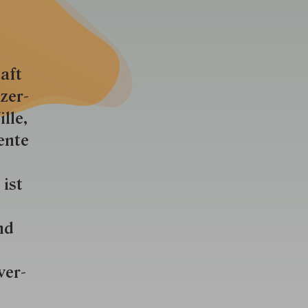
aft
zer­
lle,
ente
 ist
nd
ver­