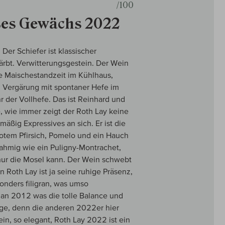
/100
ßes Gewächs 2022
Der Schiefer ist klassischer
ärbt. Verwitterungsgestein. Der Wein
e Maischestandzeit im Kühlhaus,
d Vergärung mit spontaner Hefe im
r der Vollhefe. Das ist Reinhard und
, wie immer zeigt der Roth Lay keine
äßig Expressives an sich. Er ist die
rotem Pfirsich, Pomelo und ein Hauch
rahmig wie ein Puligny-Montrachet,
s nur die Mosel kann. Der Wein schwebt
n Roth Lay ist ja seine ruhige Präsenz,
sonders filigran, was umso
s an 2012 was die tolle Balance und
ange, denn die anderen 2022er hier
in, so elegant, Roth Lay 2022 ist ein