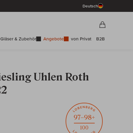
Deutsch
Vorschau War
Warenkorb
Gläser & Zubehör
Angebote
von Privat
B2B
esling Uhlen Roth
22
97–98+
100