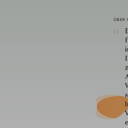
ÜBER 
E
f
i
I
z
A
W
s
l
V
e