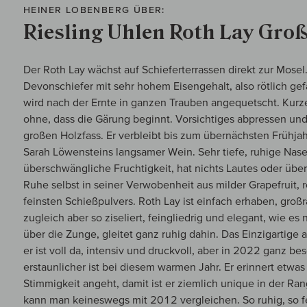
HEINER LOBENBERG ÜBER:
Riesling Uhlen Roth Lay Gro
Der Roth Lay wächst auf Schieferterrassen direkt zur Mosel. 
Devonschiefer mit sehr hohem Eisengehalt, also rötlich gef
wird nach der Ernte in ganzen Trauben angequetscht. Kurz
ohne, dass die Gärung beginnt. Vorsichtiges abpressen un
großen Holzfass. Er verbleibt bis zum übernächsten Frühjah
Sarah Löwensteins langsamer Wein. Sehr tiefe, ruhige Nase
überschwängliche Fruchtigkeit, hat nichts Lautes oder überm
Ruhe selbst in seiner Verwobenheit aus milder Grapefruit, 
feinsten Schießpulvers. Roth Lay ist einfach erhaben, groß
zugleich aber so ziseliert, feingliedrig und elegant, wie e
über die Zunge, gleitet ganz ruhig dahin. Das Einzigartige a
er ist voll da, intensiv und druckvoll, aber in 2022 ganz be
erstaunlicher ist bei diesem warmen Jahr. Er erinnert etwa
Stimmigkeit angeht, damit ist er ziemlich unique in der R
kann man keineswegs mit 2012 vergleichen. So ruhig, so fe