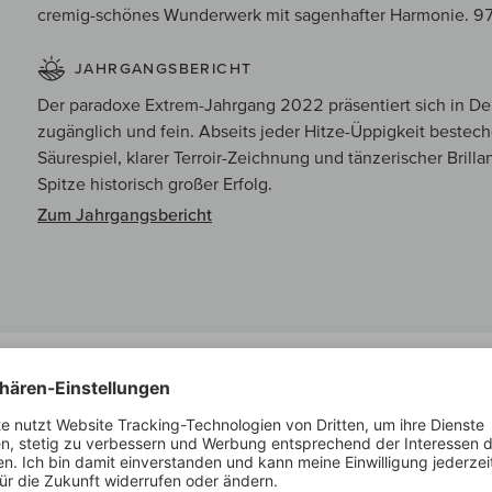
cremig-schönes Wunderwerk mit sagenhafter Harmonie. 
JAHRGANGSBERICHT
Der paradoxe Extrem-Jahrgang 2022 präsentiert sich in De
zugänglich und fein. Abseits jeder Hitze-Üppigkeit bestec
Säurespiel, klarer Terroir-Zeichnung und tänzerischer Brillan
Spitze historisch großer Erfolg.
Zum Jahrgangsbericht