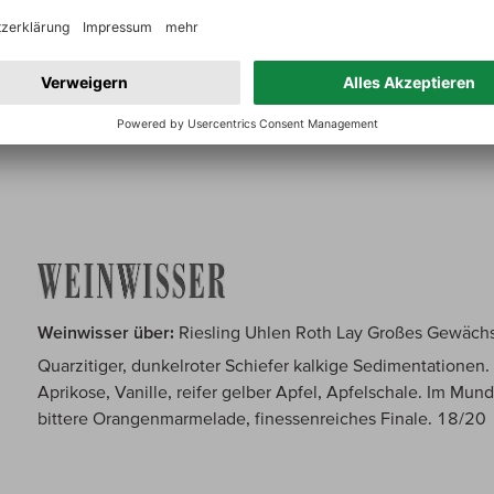
Lobenberg in Wiesbaden über:
Riesling Uhlen Roth Lay G
Final das Roth Lay GG. Nasser Stein in der Nase, hohe Inten
Kraft aber ganz ohne übermäßiges Extrakt. Wucht ohne An
Dampfhammer. Etwas monolithischer als der erhaben elegan
96-,97/100
Weinwisser über:
Riesling Uhlen Roth Lay Großes Gewäch
Quarzitiger, dunkelroter Schiefer kalkige Sedimentationen. 
Aprikose, Vanille, reifer gelber Apfel, Apfelschale. Im Mun
bittere Orangenmarmelade, finessenreiches Finale. 18/20