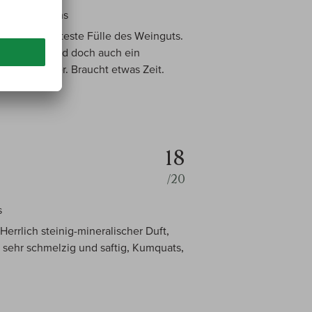
roßes Gewächs
sität. Die satteste Fülle des Weinguts.
strengung und doch auch ein
te Blaufüßer. Braucht etwas Zeit.
18
/20
s
Herrlich steinig-mineralischer Duft,
d sehr schmelzig und saftig, Kumquats,