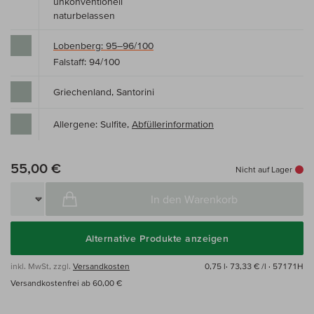
unkonventionell
naturbelassen
Lobenberg: 95–96/100
Falstaff: 94/100
Griechenland, Santorini
Allergene: Sulfite,
Abfüllerinformation
55,00 €
Nicht auf Lager
In den Warenkorb
Alternative Produkte anzeigen
inkl. MwSt, zzgl.
Versandkosten
0,75 l·
73,33 € /l
· 57171H
Versandkostenfrei ab 60,00 €