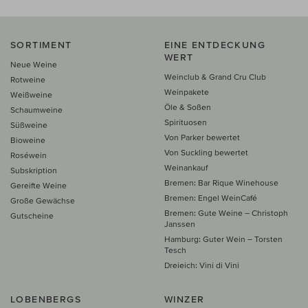
SORTIMENT
EINE ENTDECKUNG
WERT
Neue Weine
Weinclub & Grand Cru Club
Rotweine
Weinpakete
Weißweine
Öle & Soßen
Schaumweine
Spirituosen
Süßweine
Von Parker bewertet
Bioweine
Von Suckling bewertet
Roséwein
Weinankauf
Subskription
Bremen: Bar Rique Winehouse
Gereifte Weine
Bremen: Engel WeinCafé
Große Gewächse
Bremen: Gute Weine – Christoph
Gutscheine
Janssen
Hamburg: Guter Wein – Torsten
Tesch
Dreieich: Vini di Vini
LOBENBERGS
WINZER