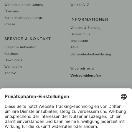
Weinhändler des Jahres
Winzer A–Z
Über uns
Karriere bei Lobenbergs
INFORMATIONEN
Presse
Versand & Zahlung
Datenschutz
SERVICE & KONTAKT
Impressum
Fragen & Antworten
AGB
Kataloge
Barrierefreiheitserklärung
Downloads
Weinarchiv
Widerrufsrecht
Kontakt
Vertrag widerrufen
Alle Preise inkl. MwSt., zzgl. 5 €
Versand
– ab
60 € versand­kosten­
frei