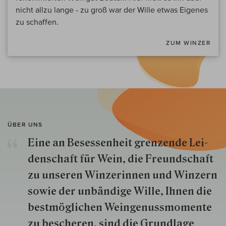
nicht allzu lange - zu groß war der Wille etwas Eigenes
zu schaffen.
ZUM WINZER
ÜBER UNS
Eine an Besessenheit gren­zende Lei­
den­schaft für Wein, die Freund­schaft
zu unseren Win­zer­innen und Win­zern
so­wie der un­bän­dige Wille, Ihnen die
best­mög­lich­en Wein­genuss­momente
zu besche­ren, sind die Grund­lage