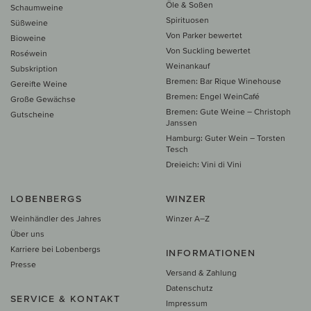
Öle & Soßen
Schaumweine
Spirituosen
Süßweine
Von Parker bewertet
Bioweine
Von Suckling bewertet
Roséwein
Weinankauf
Subskription
Bremen: Bar Rique Winehouse
Gereifte Weine
Bremen: Engel WeinCafé
Große Gewächse
Bremen: Gute Weine – Christoph
Gutscheine
Janssen
Hamburg: Guter Wein – Torsten
Tesch
Dreieich: Vini di Vini
LOBENBERGS
WINZER
Weinhändler des Jahres
Winzer A–Z
Über uns
Karriere bei Lobenbergs
INFORMATIONEN
Presse
Versand & Zahlung
Datenschutz
SERVICE & KONTAKT
Impressum