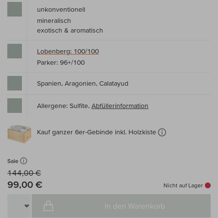
unkonventionell
mineralisch
exotisch & aromatisch
Lobenberg: 100/100
Parker: 96+/100
Spanien, Aragonien, Calatayud
Allergene: Sulfite,
Abfüllerinformation
Kauf ganzer 6er-Gebinde inkl. Holzkiste
Sale
144,00 €
99,00 €
Nicht auf Lager
In den Warenkorb