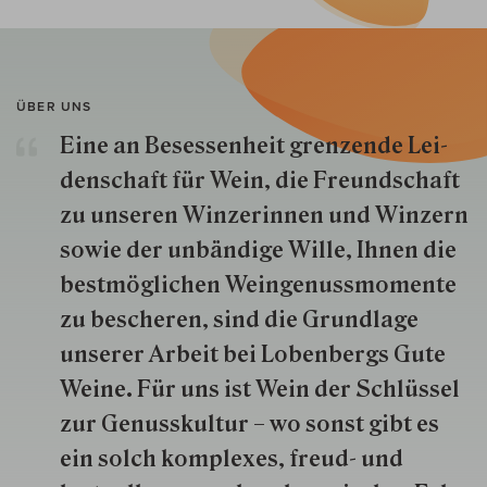
ÜBER UNS
Eine an Besessenheit gren­zende Lei­
den­schaft für Wein, die Freund­schaft
zu unseren Win­zer­innen und Win­zern
so­wie der un­bän­dige Wille, Ihnen die
best­mög­lich­en Wein­genuss­momente
zu besche­ren, sind die Grund­lage
unserer Arbeit bei Lobenbergs Gute
Weine. Für uns ist Wein der Schlüs­sel
zur Genuss­kultur – wo sonst gibt es
ein solch kom­plexes, freud- und