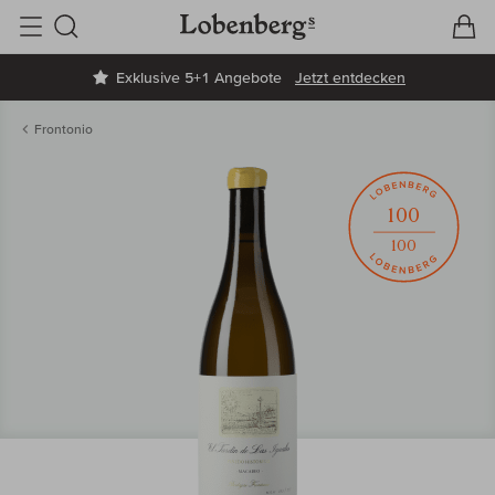
V
W
Suche
Exklusive 5+1 Angebote
Jetzt entdecken
Frontonio
100
100