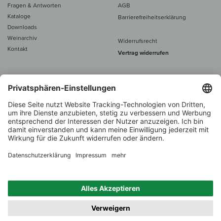
Fragen & Antworten
AGB
Kataloge
Barrierefreiheitserklärung
Downloads
Weinarchiv
Widerrufsrecht
Kontakt
Vertrag widerrufen
Alle Preise inkl. MwSt., zzgl. 5 €
Versand
– ab
60 € versand­kosten­
frei
Beratung unter
+49 421 696 797-0
1.000 Winzer –
Weinhändler
Zurück
Über 7.000 Weine
des Jahres 2022