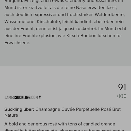
Burgund. Er zeigt auch etwas Cranberry und Assamtee. Im
Mund ist er kraftvoller als die feine Nase erwarten lässt,
auch deutlich expressiver und fruchtstärker. Walderdbeere,
Wassermelone, Kirschblüte, leicht kandiert, aber eben rein
aus der Frucht, denn er ist ja quasi zuckerfrei. Im Mund echt
eine irre Fruchtexplosion, wie Kirsch-Bonbon lutschen für
Erwachsene.
91
/100
Suckling über:
Champagne Cuvée Perpétuelle Rosé Brut
Nature
A bold and generous rosé with tons of candied orange
dipped in bitter chocolate, plus some rye bread crust and a