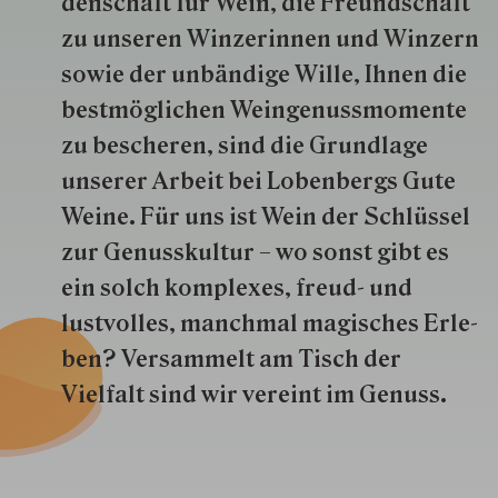
den­schaft für Wein, die Freund­schaft
zu unseren Win­zer­innen und Win­zern
so­wie der un­bän­dige Wille, Ihnen die
best­mög­lich­en Wein­genuss­momente
zu besche­ren, sind die Grund­lage
unserer Arbeit bei Lobenbergs Gute
Weine. Für uns ist Wein der Schlüs­sel
zur Genuss­kultur – wo sonst gibt es
ein solch kom­plexes, freud- und
lustvolles, manchmal ma­gisch­es Er­le­
ben? Versammelt am Tisch der
Vielfalt sind wir ver­eint im Genuss.