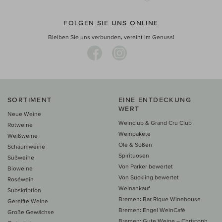
FOLGEN SIE UNS ONLINE
Bleiben Sie uns verbunden, vereint im Genuss!
SORTIMENT
EINE ENTDECKUNG
WERT
Neue Weine
Weinclub & Grand Cru Club
Rotweine
Weinpakete
Weißweine
Öle & Soßen
Schaumweine
Spirituosen
Süßweine
Von Parker bewertet
Bioweine
Von Suckling bewertet
Roséwein
Weinankauf
Subskription
Bremen: Bar Rique Winehouse
Gereifte Weine
Bremen: Engel WeinCafé
Große Gewächse
Bremen: Gute Weine – Christoph