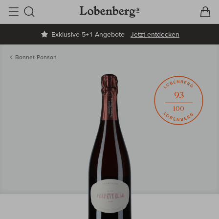
V
W
Suche
Exklusive 5+1 Angebote
Jetzt entdecken
Bonnet-Ponson
93
100