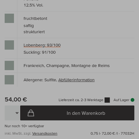
12,5% Vol.
fruchtbetont
saftig
strukturiert
Lobenberg: 93/100
Suckling: 91/100
Frankreich, Champagne, Montagne de Reims
Allergene: Sulfite,
Abfüllerinformation
54,00 €
Lieferzeit ca. 2-3 Werktage
Auf Lager
In den Warenkorb
Nur noch
10×
verfügbar
inkl. MwSt, zzgl.
Versandkosten
0,75 l·
72,00 € /l
· 77032H