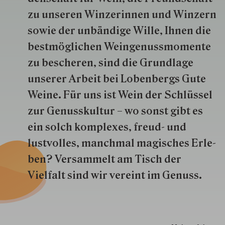
zu unseren Win­zer­innen und Win­zern
so­wie der un­bän­dige Wille, Ihnen die
best­mög­lich­en Wein­genuss­momente
zu besche­ren, sind die Grund­lage
unserer Arbeit bei Lobenbergs Gute
Weine. Für uns ist Wein der Schlüs­sel
zur Genuss­kultur – wo sonst gibt es
ein solch kom­plexes, freud- und
lustvolles, manchmal ma­gisch­es Er­le­
ben? Versammelt am Tisch der
Vielfalt sind wir ver­eint im Genuss.