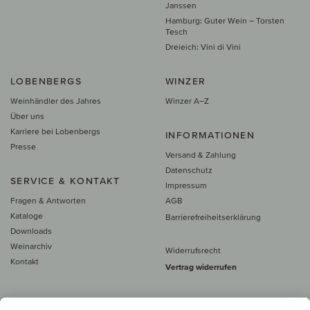
Janssen
Hamburg: Guter Wein – Torsten
Tesch
Dreieich: Vini di Vini
LOBENBERGS
WINZER
Weinhändler des Jahres
Winzer A–Z
Über uns
Karriere bei Lobenbergs
INFORMATIONEN
Presse
Versand & Zahlung
Datenschutz
SERVICE & KONTAKT
Impressum
Fragen & Antworten
AGB
Kataloge
Barrierefreiheitserklärung
Downloads
Weinarchiv
Widerrufsrecht
Kontakt
Vertrag widerrufen
Alle Preise inkl. MwSt., zzgl. 5 €