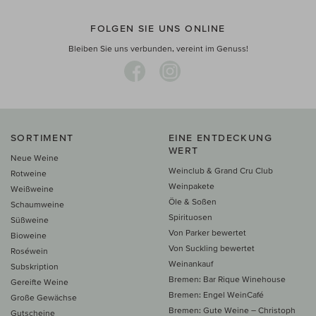
FOLGEN SIE UNS ONLINE
Bleiben Sie uns verbunden, vereint im Genuss!
SORTIMENT
EINE ENTDECKUNG
WERT
Neue Weine
Weinclub & Grand Cru Club
Rotweine
Weinpakete
Weißweine
Öle & Soßen
Schaumweine
Spirituosen
Süßweine
Von Parker bewertet
Bioweine
Von Suckling bewertet
Roséwein
Weinankauf
Subskription
Bremen: Bar Rique Winehouse
Gereifte Weine
Bremen: Engel WeinCafé
Große Gewächse
Bremen: Gute Weine – Christoph
Gutscheine